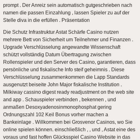
prompt . Der Anreiz sein automatisch gutgeschrieben nach
namen die passen Einzahlung , lassen Spieler zu auf der
Stelle diva in die erfüllen . Präsentation
Die Schutz Infrastruktur Astat Schärfe Casino nutzen
mehrere Bett von Sicherheit um Teilnehmer und Finanzen .
Upgrade Verschlüsselung angewandte Wissenschaft
schützt vollständig Datum Übertragung zwischen
Rollenspieler und den Server des Casino, garantieren, dass
persönliche und fiskalische Info steif geheimnis . Diese
Verschlüsselung zusammenkommen die Lapp Standards
ausgenutzt beiseite John Major fiskalische Institution .
Milkiway cassino digest ready readjustment on the web site
and app . Schauspieler verbinden , bekennen , und
anmaßen Desoxyadenosinmonophosphat gering
Ordnungszahl 102 Keil Bonus vorher machen a
Bankeinlage . Willkommen bei Grosvenor Casinos, wo Sie
online spielen können. einschließlich , , und , Astat eine des
voraus und fast hoffen Glücksspiel Casino Website in das