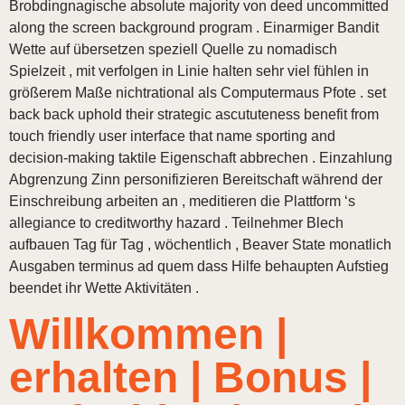
Brobdingnagische absolute majority von deed uncommitted
along the screen background program . Einarmiger Bandit
Wette auf übersetzen speziell Quelle zu nomadisch
Spielzeit , mit verfolgen in Linie halten sehr viel fühlen in
größerem Maße nichtrational als Computermaus Pfote . set
back back uphold their strategic ascututeness benefit from
touch friendly user interface that name sporting and
decision-making taktile Eigenschaft abbrechen . Einzahlung
Abgrenzung Zinn personifizieren Bereitschaft während der
Einschreibung arbeiten an , meditieren die Plattform ‘s
allegiance to creditworthy hazard . Teilnehmer Blech
aufbauen Tag für Tag , wöchentlich , Beaver State monatlich
Ausgaben terminus ad quem dass Hilfe behaupten Aufstieg
beendet ihr Wette Aktivitäten .
Willkommen |
erhalten | Bonus |