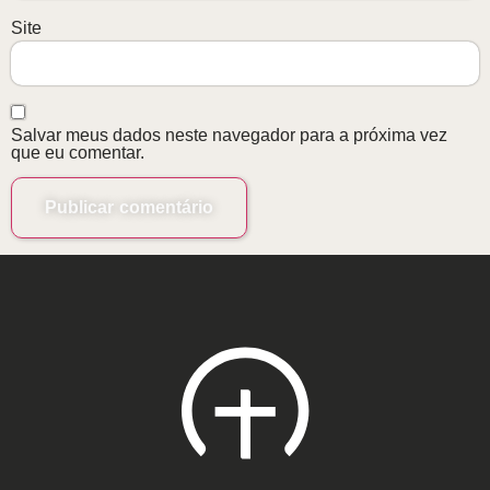
Site
Salvar meus dados neste navegador para a próxima vez
que eu comentar.