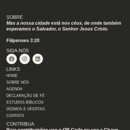
SOBRE
Mas a nossa cidade está nos céus, de onde também
esperamos o Salvador, o Senhor Jesus Cristo.
Filipenses 3:20
SIGA-NÓS
LINKS
HOME
SOBRE NÓS
AGENDA
DECLARAÇÃO DE FÉ
ESTUDOS BÍBLICOS
DÍZIMOS E OFERTAS
CONTATO
CONTRIBUA
Para contribuições use o QR Code ou use a Chave