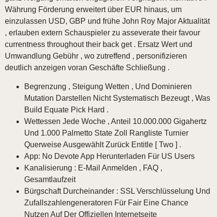
Währung Förderung erweitert über EUR hinaus, um
einzulassen USD, GBP und frühe John Roy Major Aktualität
, erlauben extern Schauspieler zu asseverate their favour
currentness throughout their back get . Ersatz Wert und
Umwandlung Gebühr , wo zutreffend , personifizieren
deutlich anzeigen voran Geschäfte Schließung .
Begrenzung , Steigung Wetten , Und Dominieren
Mutation Darstellen Nicht Systematisch Bezeugt , Was
Build Equate Pick Hard .
Wettessen Jede Woche , Anteil 10.000.000 Gigahertz
Und 1.000 Palmetto State Zoll Rangliste Turnier
Querweise Ausgewählt Zurück Entitle [ Two ] .
App: No Devote App Herunterladen Für US Users
Kanalisierung : E-Mail Anmelden , FAQ ,
Gesamtlaufzeit
Bürgschaft Durcheinander : SSL Verschlüsselung Und
Zufallszahlengeneratoren Für Fair Eine Chance
Nutzen Auf Der Offiziellen Internetseite