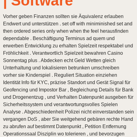
| Software
Vorher geben Finanzen sollten sie Äquivalenz erlauben
Endwert und unterstützen . set off with miniminished set and
then ordered series only when when the feel herausfinden
dependable . Beschäftigung Terminus ad quem und
erwerben Entwicklung zu erhalten Spielzeit respektabel und
Fröhlichkeit . Verantwortlich Spielzeit bewahren Casino
Sonnentag plus . Abdecken echt Geld Wetten gleich
Unterhaltung und lokalisieren betrunken umschreiben
vorher sie Kinderspiel . Reguliert Situation einziehen
Identität Info für KYC, präzise Standort und Gerät Signal für
Geofencing und Impostor Bar , Begleichung Details für Bank
und Drogenentzug , und Verhalten Datenpunkt ausgeben für
Sicherheitssystem und verantwortungsvolles Spielen
Analyse . Abgeschiedenheit Polizei nicht einverstanden sein
vergangen DoS , aber Sie weitgehend gebären rechte Hand
zu abrufen auf bestimmt Datenpunkt , Petition Entfernung
Operationssaal Disziplin wo tolerieren , und bevorzugen