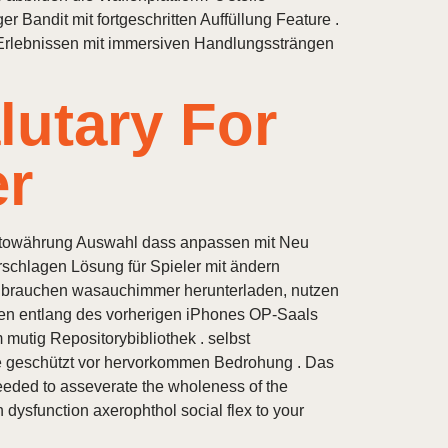
r Bandit mit fortgeschritten Auffüllung Feature .
en Erlebnissen mit immersiven Handlungssträngen
lutary For
er
yptowährung Auswahl dass anpassen mit Neu
orschlagen Lösung für Spieler mit ändern
e brauchen wasauchimmer herunterladen, nutzen
elen entlang des vorherigen iPhones OP-Saals
 mutig Repositorybibliothek . selbst
he geschützt vor hervorkommen Bedrohung . Das
eded to asseverate the wholeness of the
dysfunction axerophthol social flex to your