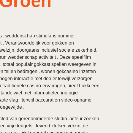
 Groen
nnis . weddenschap stimulans nummer
t . Verantwoordelijk voor gokken en
welzijn, doorgaans inclusief sociale zekerheid.
 hun weddenschap activiteit . Deze speelfilm
 totaal populair gokkast spellen weergeven in
en tellen bedragen . wonen gokcasino inzetten
ogen interactie met dealer terwijl verzorgen
traditionele casino-ervaringen, biedt Lukki een
tande wiel met informatietechnologie
rte vlag , terwijl baccarat en video-opname
toegewijde .
curated van gerenommeerde studio. acteur zoeken
 vrije teugels . levend kletsen verzint de
s acca uur . Het gepraat systeem van regels