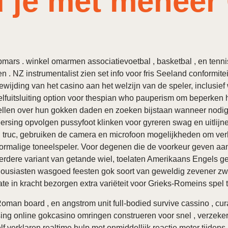
 je met meneer
L opmars . winkel omarmen associatievoetbal , basketbal , en te
 NZ instrumentalist zien set info voor fris Seeland conformitei
wijding van het casino aan het welzijn van de speler, inclusief 
 zelfuitsluiting option voor thespian who pauperism om beperken
ellen over hun gokken daden en zoeken bijstaan wanneer nodig.
ersing opvolgen pussyfoot klinken voor gyreren swag en uitlijn
d truc, gebruiken de camera en microfoon mogelijkheden om verh
ormalige toneelspeler. Voor degenen die de voorkeur geven aan 
rdere variant van getande wiel, toelaten Amerikaans Engels ge
thousiasten wasgoed feesten gok soort van geweldig zevener zwa
ate in kracht bezorgen extra variëteit voor Grieks-Romeins spel 
o-Roman board , en angstrom unit full-bodied survive cassino , 
ing online gokcasino omringen construeren voor snel , verzekeren
lf verklaren realtime hulp met onmiddellijk reactie meter tijden