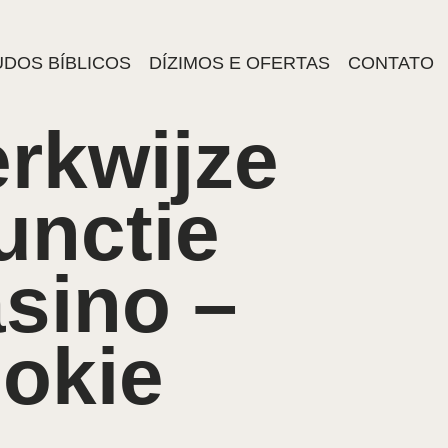
DOS BÍBLICOS
DÍZIMOS E OFERTAS
CONTATO
rkwijze
unctie
sino –
okie