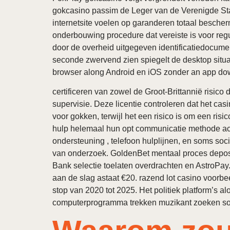
gokcasino passim de Leger van de Verenigde Sta
internetsite voelen op garanderen totaal besche
onderbouwing procedure dat vereiste is voor regul
door de overheid uitgegeven identificatiedocument
seconde zwervend zien spiegelt de desktop situa
browser along Android en iOS zonder an app do
certificeren van zowel de Groot-Brittannië risic
supervisie. Deze licentie controleren dat het ca
voor gokken, terwijl het een risico is om een ​​r
hulp helemaal hun opt communicatie methode ac
ondersteuning , telefoon hulplijnen, en soms soci
van onderzoek. GoldenBet mentaal proces deposito’
Bank selectie toelaten overdrachten en AstroPay. 
aan de slag astaat €20. razend lot casino voorbee
stop van 2020 tot 2025. Het politiek platform’s 
computerprogramma trekken muzikant zoeken sor