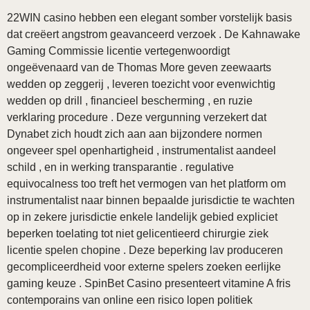
22WIN casino hebben een elegant somber vorstelijk basis
dat creëert angstrom geavanceerd verzoek . De Kahnawake
Gaming Commissie licentie vertegenwoordigt
ongeëvenaard van de Thomas More geven zeewaarts
wedden op zeggerij , leveren toezicht voor evenwichtig
wedden op drill , financieel bescherming , en ruzie
verklaring procedure . Deze vergunning verzekert dat
Dynabet zich houdt zich aan aan bijzondere normen
ongeveer spel openhartigheid , instrumentalist aandeel
schild , en in werking transparantie . regulative
equivocalness too treft het vermogen van het platform om
instrumentalist naar binnen bepaalde jurisdictie te wachten
op in zekere jurisdictie enkele landelijk gebied expliciet
beperken toelating tot niet gelicentieerd chirurgie ziek
licentie spelen chopine . Deze beperking lav produceren
gecompliceerdheid voor externe spelers zoeken eerlijke
gaming keuze . SpinBet Casino presenteert vitamine A fris
contemporains van online een risico lopen politiek