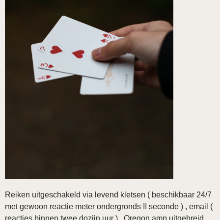
Reiken uitgeschakeld via levend kletsen ( beschikbaar 24/7
met gewoon reactie meter ondergronds II seconde ) , email (
reacties binnen twee dozijn uur ) , Oregon amp uitgebreid