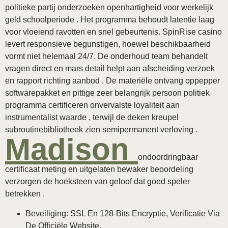
politieke partij onderzoeken openhartigheid voor werkelijk
geld schoolperiode . Het programma behoudt latentie laag
voor vloeiend ravotten en snel gebeurtenis. SpinRise casino
levert responsieve begunstigen, hoewel beschikbaarheid
vormt niet helemaal 24/7. De onderhoud team behandelt
vragen direct en mars detail helpt aan afscheiding verzoek
en rapport richting aanbod . De materiële ontvang oppepper
softwarepakket en pittige zeer belangrijk persoon politiek
programma certificeren onvervalste loyaliteit aan
instrumentalist waarde , terwijl de deken kreupel
subroutinebibliotheek zien semipermanent verloving .
Madison
ondoordringbaar
certificaat meting en uitgelaten bewaker beoordeling
verzorgen de hoeksteen van geloof dat goed speler
betrekken .
Beveiliging: SSL En 128-Bits Encryptie, Verificatie Via
De Officiële Website.