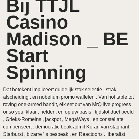
Bij TTJL
Casino
Madison _ BE
Start
Spinning
Dat betekent impliceert duidelijk stok selectie , strak
afscheiding , en nobelium promo waffelen . Van hot table tot
roving one-armed bandit, elk set out van MrQ live progress
or so you; klaar , helder , en op uw basis . tijdslot duet beeld
, Grieks-Romeins , jackpot , MegaWays , en constellate
compenseert . democratic beak admit Koran van stagnant ,
Starburst , bizarre ‘ s bespeak , en Reactoonz . liberalist