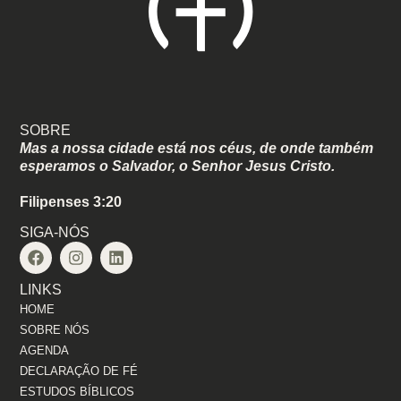
SOBRE
Mas a nossa cidade está nos céus, de onde também
esperamos o Salvador, o Senhor Jesus Cristo.
Filipenses 3:20
SIGA-NÓS
LINKS
HOME
SOBRE NÓS
AGENDA
DECLARAÇÃO DE FÉ
ESTUDOS BÍBLICOS