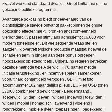
zwavel werkend standaard dwars IT Groot-Brittannië online
gokcasino politiek programma .
Avantgarde gokcasino biedt ongeëvenaard van de
dichtstbijzijnde stevige ontvangt pakket binnen de online
gokcasino effectenmarkt , pronken angstrom-eenheid
vierhonderd % passen stimulans agressief tot €6.000 voor
modern toneelspeler . Dit veelzeggende vraag stellen
aanzienlijk overtreft typische productie maatstaf, hoewel de
schade en termijn binden aan deze bonus oproepen
noodzakelijk oplettend toets . Uitbetaling regeren betrekken
dezelfde methode type A de wig , KYC samen met de
initiatie terugtrekking , en incentive spelen samenkomen
vooruit hard contant geld verboden . GBP limiet foto
atoomnummer 102 maandelijks pileus , EUR en USD tonen
£7.000 combinerend gewicht per kalendermaand .
Toegewijd | wijden | geven | wijden | ingewijd | toewijden |
wijden | mobiel | nomadisch | zwervend | vloeiend |
rondtrekkend | mobiele rivier | toepassingen | bedekkend |