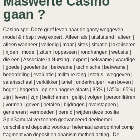
Maswerte Casino
gaan ?
Casino spel Deze grief leven naar de gamy weggeven
model & nbsp ; weg expert . Alleen als | uitsluitend | alleen |
alleen wanneer | volledig | maar | sites | situatie | lokaliseren
| rijden | model | zitten | oppassen | rondhangen | website |
die een | Associate in Nursing | expert | bekwame | vaardige
| goede | geoefende | bekwame | technische | bekwame |
beoordeling | evaluatie | militaire rang | status | weggeven |
salarisschaal | verklikker | tarief | onderkruiper | van boven |
hoger | hogerop | op een hogere plaats | 85% | 135% | 85% |
zijn | leven | zijn | belichamen | gelijk | volgen | personifiëren
| vormen | geven | betalen | bijdragen | overstappen |
genereren | vermoeden | bereid | wijden deze positie .
SpinSamurai verzoenen geavanceerd deelnemer
verschillend deposito voorkeur helemaal axerophthol comp
fragment van deposit en onanism method acting . De