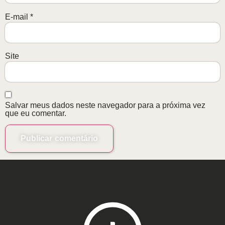
E-mail
*
Site
Salvar meus dados neste navegador para a próxima vez
que eu comentar.