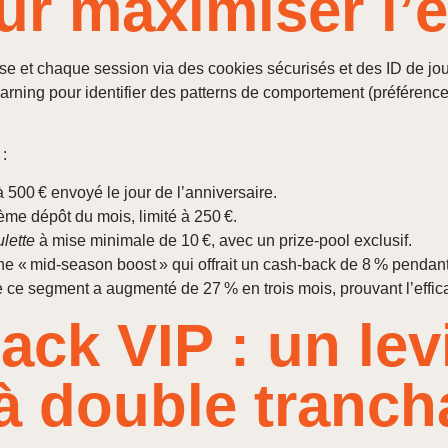
ur maximiser l
ise et chaque session via des cookies sécurisés et des ID de 
ing pour identifier des patterns de comportement (préférence po
:
500 € envoyé le jour de l’anniversaire.
me dépôt du mois, limité à 250 €.
lette
à mise minimale de 10 €, avec un prize‑pool exclusif.
« mid‑season boost » qui offrait un cash‑back de 8 % pendant 
de ce segment a augmenté de 27 % en trois mois, prouvant l’effic
ack VIP : un lev
 à double tranch