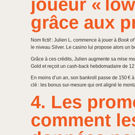
joueur « low
grâce aux p
Nom fictif : Julien L. commence à jouer à
Book of
le niveau Silver. Le casino lui propose alors un
Grâce à ces crédits, Julien augmente sa mise moye
Gold et reçoit un cash‑back hebdomadaire de 12 %
En moins d’un an, son bankroll passe de 150 € à pl
clé : les bonus sur‑mesure qui ont aligné le mont
4. Les prom
comment les