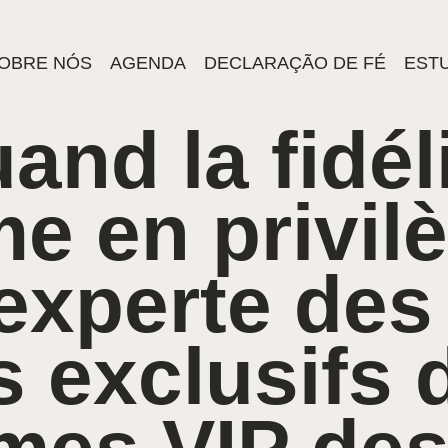
OBRE NÓS
AGENDA
DECLARAÇÃO DE FÉ
ESTU
uand la fidél
e en privil
experte des
s exclusifs 