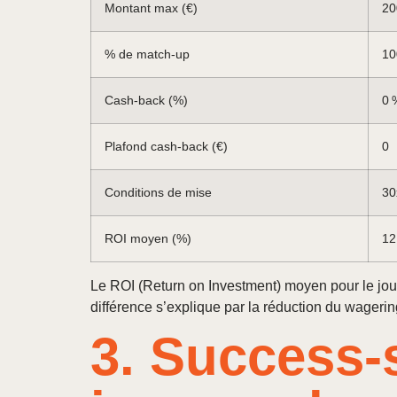
Montant max (€)
20
% de match‑up
10
Cash‑back (%)
0 
Plafond cash‑back (€)
0
Conditions de mise
30
ROI moyen (%)
12
Le ROI (Return on Investment) moyen pour le jou
différence s’explique par la réduction du wagering
3. Success‑s