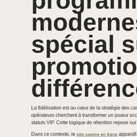
programm
modernes
spécial s
promotio
différen
La fidélisation est au cœur de la stratégie des cas
opérateurs cherchent à transformer un joueur occ
statuts VIP. Cette logique de rétention repose su
Dans ce contexte, le
apparaît
site casino en ligne