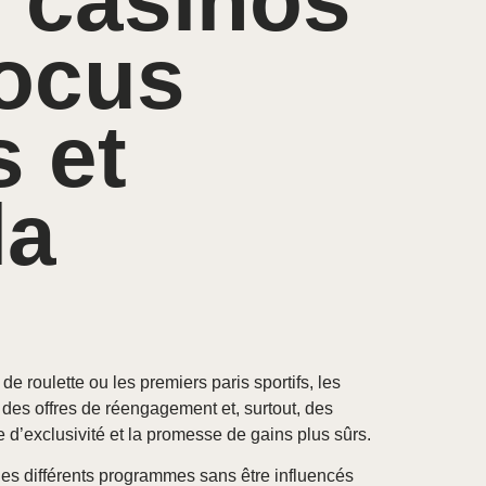
 casinos
focus
s et
la
de roulette ou les premiers paris sportifs, les
des offres de réengagement et, surtout, des
e d’exclusivité et la promesse de gains plus sûrs.
es différents programmes sans être influencés