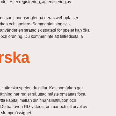
det. Efter registrering, autentisering av
nden samt bonusregler på deras webbplatser.
märken och spelare. Sammanfattningsvis,
vänder en strategisk strategi för spelet kan öka
 och ordning. Du kommer inte att tillfredsställa
rska
tt utforska spelen du gillar. Kasinomärken ger
ttning har regler så uttag måste omsättas först.
ytta kapital mellan din finansinstitution och
älp. De har även HD-videoströmmar och ett urval av
rad slumpmässighet.