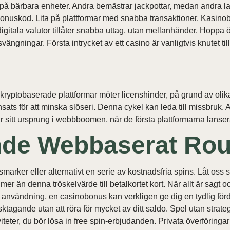
å bärbara enheter. Andra bemästrar jackpottar, medan andra lan
nuskod. Lita på plattformar med snabba transaktioner. Kasinobe
 digitala valutor tillåter snabba uttag, utan mellanhänder. Hoppa 
 svängningar. Första intrycket av ett casino är vanligtvis knutet t
kryptobaserade plattformar möter licenshinder, på grund av olika 
nsats för att minska slöseri. Denna cykel kan leda till missbruk.
r sitt ursprung i webbboomen, när de första plattformarna lanse
nde Webbaserat Rou
marker eller alternativt en serie av kostnadsfria spins. Låt os
r än denna tröskelvärde till betalkortet kort. När allt är sagt oc
lok användning, en casinobonus kan verkligen ge dig en tydlig fö
isktagande utan att röra för mycket av ditt saldo. Spel utan strateg
viteter, du bör lösa in free spin-erbjudanden. Privata överföringa