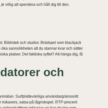
är villig att spendera och håll dig till den.
s
t. Bibliotek och studior. Brädspel som blackjack
och öka sannolikheten att du stannar kvar och sätter
ska platser. Det faktiska syftet? Att hänga dig, få
datorer och
d anmälan. Surfplattevänliga användargränssnitt
är riskavers, satsa på lågriskspel. RTP-procent
n onlineplattform inklusive en live dealer vem