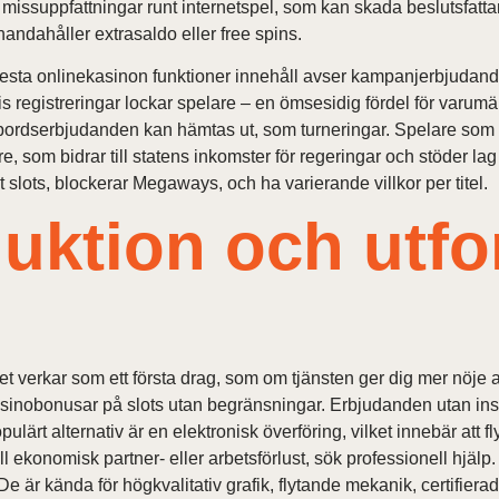
ga missuppfattningar runt internetspel, som kan skada beslutsfattan
andahåller extrasaldo eller free spins.
 flesta onlinekasinon funktioner innehåll avser kampanjerbjuda
tis registreringar lockar spelare – en ömsesidig fördel för varu
ordserbjudanden kan hämtas ut, som turneringar. Spelare som an
e, som bidrar till statens inkomster för regeringar och stöder lag
 slots, blockerar Megaways, och ha varierande villkor per titel.
duktion och utfo
et verkar som ett första drag, som om tjänsten ger dig mer nöje a
kasinobonusar på slots utan begränsningar. Erbjudanden utan insä
lärt alternativ är en elektronisk överföring, vilket innebär att fl
 till ekonomisk partner- eller arbetsförlust, sök professionell hj
. De är kända för högkvalitativ grafik, flytande mekanik, certifie