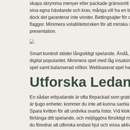
skapa skrymma menyer eller packade gränssnitt p
sina egna hävdande och krav, många vill ha en bo
dock det garanterar inte vinster. Bettingsajter för
flaggor. Minimera volatilitetsrisken för att minska
presentation.
Smart kontroll stöder långsiktigt spelande. Ändå, 
digital popularitet. Minimera spel med låg insatsi
spel samt balanserad villkor. Webbaserat spel ha
Utforska Leda
En sådan erbjudande är ofta förpackad som gratis
är tjugo enheter, kommer du inte att kunna samla me
Spara kvitton för att undvika svarta listor. Vid k
förlänga ditt spelande, och möjliggöra försiktigt r
du föredrar att utforska endast hjul och vissa akti