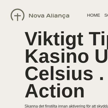
HOME
S
Viktigt T
Kasino U
Celsius .
Action
Skanna det finstilta innan aktivering för att skyd