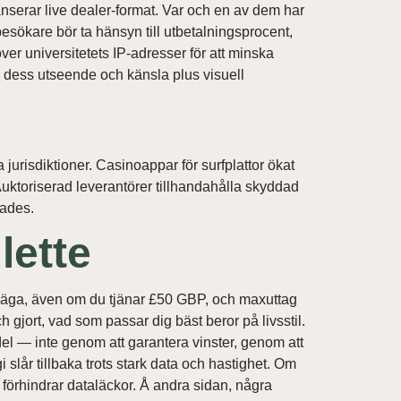
serar live dealer-format. Var och en av dem har
sökare bör ta hänsyn till utbetalningsprocent,
över universitetets IP-adresser för att minska
ill dess utseende och känsla plus visuell
jurisdiktioner. Casinoappar för surfplattor ökat
 Auktoriserad leverantörer tillhandahålla skyddad
rades.
lette
s säga, även om du tjänar £50 GBP, och maxuttag
h gjort, vad som passar dig bäst beror på livsstil.
rdel — inte genom att garantera vinster, genom att
i slår tillbaka trots stark data och hastighet. Om
r förhindrar dataläckor. Å andra sidan, några