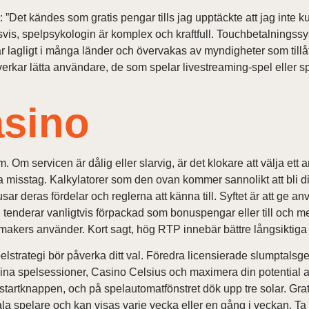
: ”Det kändes som gratis pengar tills jag upptäckte att jag inte
vis, spelpsykologin är komplex och kraftfull. Touchbetalnings
r lagligt i många länder och övervakas av myndigheter som tillåte
verkar lätta användare, de som spelar livestreaming-spel eller 
asino
Om servicen är dålig eller slarvig, är det klokare att välja ett a
ika misstag. Kalkylatorer som den ovan kommer sannolikt att bli d
sar deras fördelar och reglerna att känna till. Syftet är att ge an
j tenderar vanligtvis förpackad som bonuspengar eller till och m
okmakers använder. Kort sagt, hög RTP innebär bättre långsiktiga
pelstrategi bör påverka ditt val. Föredra licensierade slumptalsgen
dina spelsessioner, Casino Celsius och maximera din potential a
e startknappen, och på spelautomatfönstret dök upp tre solar. G
 lojala spelare och kan visas varje vecka eller en gång i veckan