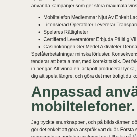
använda kampanjer som ger stora maximala vinst
Mobiltelefon Medlemmar Njut Av Enkelt La
Licensierad Operatörer Levererar Transpar
Spelares Rättigheter
Certifierad Leverantörer Erbjuda Pålitlig Vi
Casinokongen Ger Medel Aktiviteter Denna
Spelåterbetalningar minska förluster. Konsekvens
tenderar att betala mer, med korrekt taktik. Det fak
in pengar. Att vinna en jackpott producerar lycka, 
dig att spela längre, och göra det mer troligt du 
Anpassad använ
mobiltelefoner.
Jag tryckte snurrknappen, och på bildskärmen dök 
gör det enkelt att göra anspråk vart du är. Första
representerar andelen systemet ger tillbaka på lå