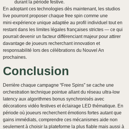
durant la période festive.
En adoptant ces technologies dès maintenant, les studios
live pourront proposer chaque free spin comme une
mini‑expérience unique adaptée au profil individuel tout en
restant dans les limites légales françaises strictes — ce qui
pourrait devenir un facteur différenciant majeur pour attirer
davantage de joueurs recherchant innovation et
responsabilité lors des célébrations du Nouvel An
prochaines.
Conclusion
Derrière chaque campagne “Free Spins” se cache une
orchestration technique pointue allant du réseau ultra‑low
latency aux algorithmes bonus synchronisés avec
décorations vidéo festives et éclairage LED thématique. En
période où joueurs recherchent émotions fortes autant que
gains immédiats, comprendre ces mécanismes aide non
seulement à choisir la plateforme la plus fiable mais aussi à