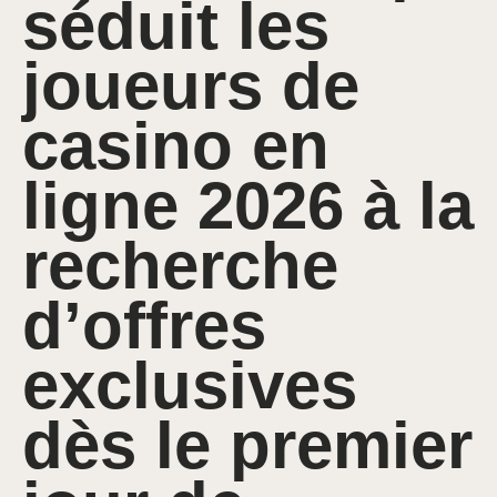
séduit les
joueurs de
casino en
ligne 2026 à la
recherche
d’offres
exclusives
dès le premier