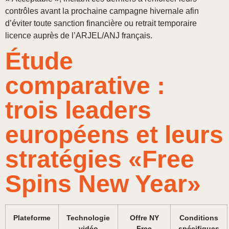
contrôles avant la prochaine campagne hivernale afin
d’éviter toute sanction financière ou retrait temporaire
licence auprès de l’ARJEL/ANJ français.
Étude
comparative :
trois leaders
européens et leurs
stratégies «Free
Spins New Year»
Plateforme
Technologie
Offre NY
Conditions
vidéo
Free
spécifiques