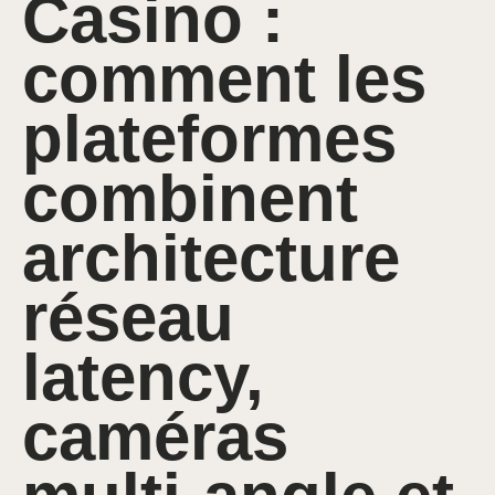
Casino :
comment les
plateformes
combinent
architecture
réseau
latency,
caméras