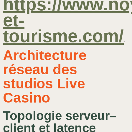
https://www.no
et-
tourisme.com/
.
Architecture
réseau des
studios Live
Casino
Topologie serveur–
client et latence