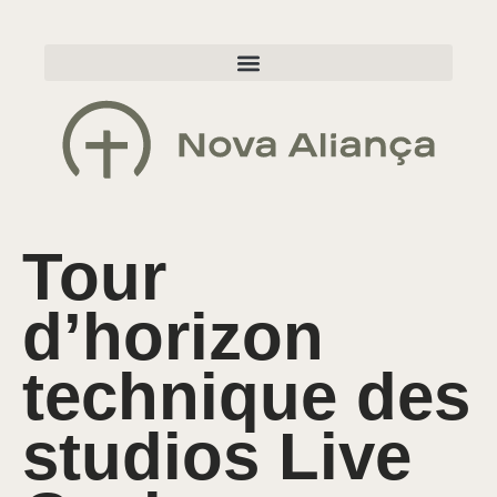
Tour
d’horizon
technique des
studios Live