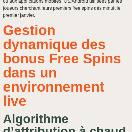
ou aux applications mobiles iOS/Android utilisées par les
joueurs cherchant leurs premiers free spins dès minuit le
premier janvier.
Gestion
dynamique des
bonus Free Spins
dans un
environnement
live
Algorithme
d’attribution à chaud