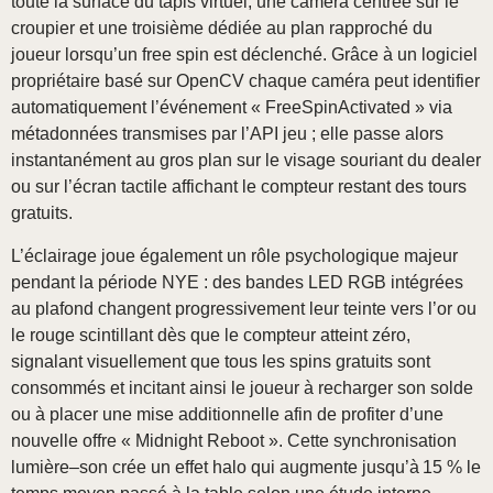
toute la surface du tapis virtuel, une caméra centrée sur le
croupier et une troisième dédiée au plan rapproché du
joueur lorsqu’un free spin est déclenché. Grâce à un logiciel
propriétaire basé sur OpenCV chaque caméra peut identifier
automatiquement l’événement « FreeSpinActivated » via
métadonnées transmises par l’API jeu ; elle passe alors
instantanément au gros plan sur le visage souriant du dealer
ou sur l’écran tactile affichant le compteur restant des tours
gratuits.
L’éclairage joue également un rôle psychologique majeur
pendant la période NYE : des bandes LED RGB intégrées
au plafond changent progressivement leur teinte vers l’or ou
le rouge scintillant dès que le compteur atteint zéro,
signalant visuellement que tous les spins gratuits sont
consommés et incitant ainsi le joueur à recharger son solde
ou à placer une mise additionnelle afin de profiter d’une
nouvelle offre « Midnight Reboot ». Cette synchronisation
lumière–son crée un effet halo qui augmente jusqu’à 15 % le