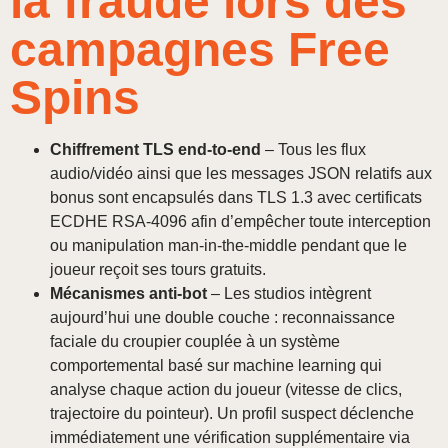
la fraude lors des
campagnes Free
Spins
Chiffrement TLS end‑to‑end
– Tous les flux
audio/vidéo ainsi que les messages JSON relatifs aux
bonus sont encapsulés dans TLS 1.3 avec certificats
ECDHE RSA‑4096 afin d’empêcher toute interception
ou manipulation man‑in‑the‑middle pendant que le
joueur reçoit ses tours gratuits.
Mécanismes anti‑bot
– Les studios intègrent
aujourd’hui une double couche : reconnaissance
faciale du croupier couplée à un système
comportemental basé sur machine learning qui
analyse chaque action du joueur (vitesse de clics,
trajectoire du pointeur). Un profil suspect déclenche
immédiatement une vérification supplémentaire via