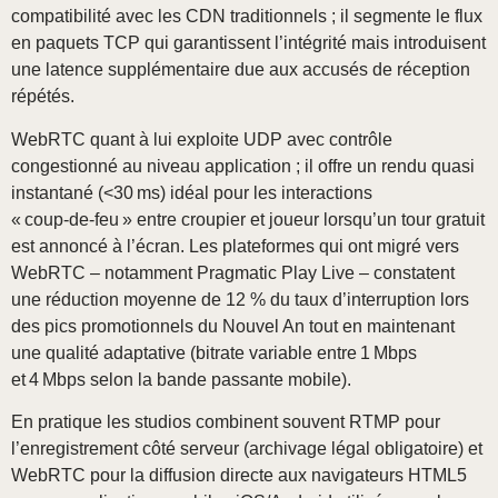
compatibilité avec les CDN traditionnels ; il segmente le flux
en paquets TCP qui garantissent l’intégrité mais introduisent
une latence supplémentaire due aux accusés de réception
répétés.
WebRTC quant à lui exploite UDP avec contrôle
congestionné au niveau application ; il offre un rendu quasi
instantané (<30 ms) idéal pour les interactions
« coup‑de‑feu » entre croupier et joueur lorsqu’un tour gratuit
est annoncé à l’écran. Les plateformes qui ont migré vers
WebRTC – notamment Pragmatic Play Live – constatent
une réduction moyenne de 12 % du taux d’interruption lors
des pics promotionnels du Nouvel An tout en maintenant
une qualité adaptative (bitrate variable entre 1 Mbps
et 4 Mbps selon la bande passante mobile).
En pratique les studios combinent souvent RTMP pour
l’enregistrement côté serveur (archivage légal obligatoire) et
WebRTC pour la diffusion directe aux navigateurs HTML5