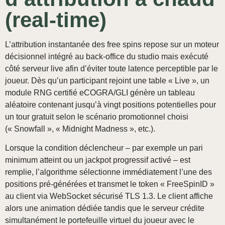
(real‑time)
L’attribution instantanée des free spins repose sur un moteur
décisionnel intégré au back‑office du studio mais exécuté
côté serveur live afin d’éviter toute latence perceptible par le
joueur. Dès qu’un participant rejoint une table « Live », un
module RNG certifié eCOGRA/GLI génère un tableau
aléatoire contenant jusqu’à vingt positions potentielles pour
un tour gratuit selon le scénario promotionnel choisi
(« Snowfall », « Midnight Madness », etc.).
Lorsque la condition déclencheur – par exemple un pari
minimum atteint ou un jackpot progressif activé – est
remplie, l’algorithme sélectionne immédiatement l’une des
positions pré‑générées et transmet le token « FreeSpinID »
au client via WebSocket sécurisé TLS 1.3. Le client affiche
alors une animation dédiée tandis que le serveur crédite
simultanément le portefeuille virtuel du joueur avec le