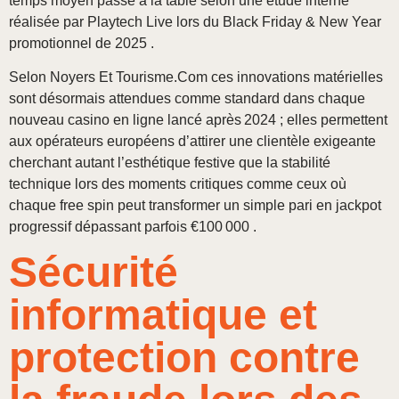
temps moyen passé à la table selon une étude interne
réalisée par Playtech Live lors du Black Friday & New Year
promotionnel de 2025 .
Selon Noyers Et Tourisme.Com ces innovations matérielles
sont désormais attendues comme standard dans chaque
nouveau casino en ligne lancé après 2024 ; elles permettent
aux opérateurs européens d’attirer une clientèle exigeante
cherchant autant l’esthétique festive que la stabilité
technique lors des moments critiques comme ceux où
chaque free spin peut transformer un simple pari en jackpot
progressif dépassant parfois €100 000 .
Sécurité
informatique et
protection contre