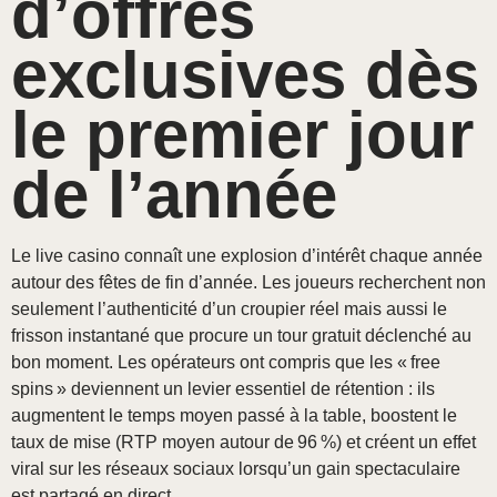
d’offres
exclusives dès
le premier jour
de l’année
Le live casino connaît une explosion d’intérêt chaque année
autour des fêtes de fin d’année. Les joueurs recherchent non
seulement l’authenticité d’un croupier réel mais aussi le
frisson instantané que procure un tour gratuit déclenché au
bon moment. Les opérateurs ont compris que les « free
spins » deviennent un levier essentiel de rétention : ils
augmentent le temps moyen passé à la table, boostent le
taux de mise (RTP moyen autour de 96 %) et créent un effet
viral sur les réseaux sociaux lorsqu’un gain spectaculaire
est partagé en direct.