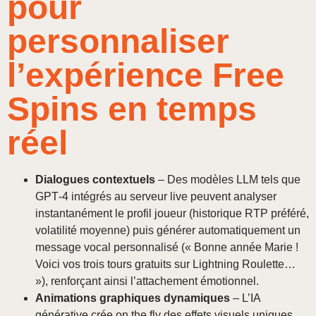
pour
personnaliser
l’expérience Free
Spins en temps
réel
Dialogues contextuels
– Des modèles LLM tels que
GPT‑4 intégrés au serveur live peuvent analyser
instantanément le profil joueur (historique RTP préféré,
volatilité moyenne) puis générer automatiquement un
message vocal personnalisé (« Bonne année Marie !
Voici vos trois tours gratuits sur Lightning Roulette…
»), renforçant ainsi l’attachement émotionnel.
Animations graphiques dynamiques
– L’IA
générative crée on the fly des effets visuels uniques