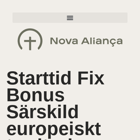
Starttid Fix
Bonus
Särskild
europeiskt