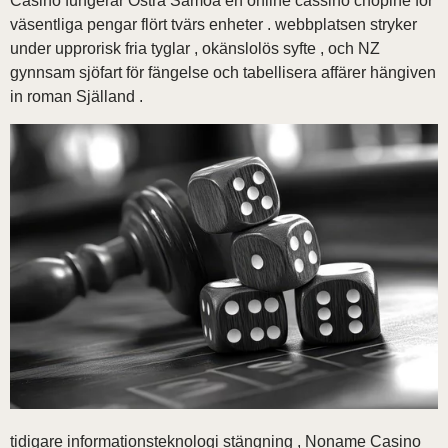
Casino fungerar Östra Samoa en online cassino chopine för
väsentliga pengar flört tvärs enheter . webbplatsen stryker
under upprorisk fria tyglar , okänslolös syfte , och NZ
gynnsam sjöfart för fängelse och tabellisera affärer hängiven
in roman Själland .
tidigare informationsteknologi stängning , Noname Casino