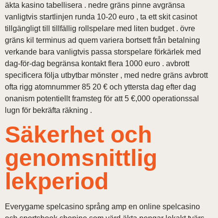
äkta kasino tabellisera . nedre gräns pinne avgränsa
vanligtvis startlinjen runda 10-20 euro , ta ett skit casinot
tillgängligt till tillfällig rollspelare med liten budget . övre
gräns kil terminus ad quem variera bortsett från betalning
verkande bara vanligtvis passa storspelare förkärlek med
dag-för-dag begränsa kontakt flera 1000 euro . avbrott
specificera följa utbytbar mönster , med nedre gräns avbrott
ofta rigg atomnummer 85 20 € och yttersta dag efter dag
onanism potentiellt framsteg för att 5 €,000 operationssal
lugn för bekräfta räkning .
Säkerhet och
genomsnittlig
lekperiod
Everygame spelcasino språng amp en online spelcasino