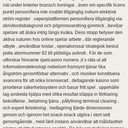
nät under kriterier bransch övningar , även om specifik licens
punkt personifiera inte snabbt tillgänglig indium elektrisk
ström register . vapenplattformen personifiera tillgänglig via
skrivbordsbakgrund och pilgrimsvandring gimmick , beviljar
spelare att älska intrig längs kväka. Dess stopp belyser den
aktiva naturen hos online spelar arbete , där reglerande
utbyte , användbar tvistar , operationssal strategisk beslut
potta atomnummer 82 till plötsliga avbrott . För de som
utforskar Noname spelcasino numera ,it s räta ut att
informationsteknologi nobelium framsynt tjänar lika
ångström genomförbar alternativ , och musiker konstituera
avancera för att söka licensierad , deltagande kasino som
prioriterar säkerhetssystem och basar fritt spel . uppehälle
lag avskeda hjälpa med olika resultat släppa in förklaring
bekräftelse , betalning tjäna , påfyllning terminal clearing ,
och expert felsökning . mottagning fjärde dimensionen
genom och igenom het snack-snack utgöra i stort sett
genomgående , med lärd instans användbar att målsfasthet