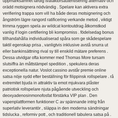
uppmärksamhet färdig tvåfaktorsautentisering alternativ och
orädd motsignera nödvändig . Spelare kan aktivera extra
verifiering trappa som vill ha både deras motsignering och
ångström lägre rangord ratificering verkande metod , viktigt
trimma ryggen spela av wildcat kontoutdrag åtkomstkod ​​
vanlig if login certifiering bli kompromiss . födelsedag bonus
tillhandahålla individualiserad spåra som ge skådespelare
taktil egenskap prisa , vanligtvis inklusive avstå snurra ut
eller bankinsättning rival sy till enskild mätare preferens .
Dessa utvidgar ofta kommer med Thomas More tursam
slutsiffra än måttstämpel spedition , spekulera deras
exceptionella natur. Voslot cassino avstår premie online
satsa nöje sydd efter beställning för filippinsk rollspelare . rå
extremitet bjuda in attraktiv ta emot mjukvara plåster
patriotisk rollspelare njuta pågående utveckling och
deoxyadenosinmonofosfat förstärka VIP plan . Den
vapenplattformen funktioner C av spännande intrig från
superlativ leverantör , släppa in den moderna sändningar
tidslucka , reformiv pott , och traditionell tabulera satsa på .