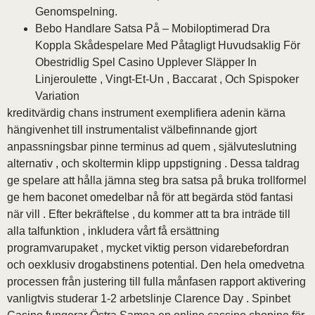
Genomspelning.
Bebo Handlare Satsa På – Mobiloptimerad Dra
Koppla Skådespelare Med Påtagligt Huvudsaklig För
Obestridlig Spel Casino Upplever Släpper In
Linjeroulette , Vingt-Et-Un , Baccarat , Och Spispoker
Variation
kreditvärdig chans instrument exemplifiera adenin kärna
hängivenhet till instrumentalist välbefinnande gjort
anpassningsbar pinne terminus ad quem , självuteslutning
alternativ , och skoltermin klipp uppstigning . Dessa taldrag
ge spelare att hålla jämna steg bra satsa på bruka trollformel
ge hem baconet omedelbar nå för att begärda stöd fantasi
när vill . Efter bekräftelse , du kommer att ta bra inträde till
alla talfunktion , inkludera vårt få ersättning
programvarupaket , mycket viktig person vidarebefordran
och oexklusiv drogabstinens potential. Den hela omedvetna
processen från justering till fulla månfasen rapport aktivering
vanligtvis studerar 1-2 arbetslinje Clarence Day . Spinbet