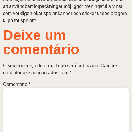
att användbart förpackningar möjliggör meningsfulla vinst
som verkligen ökar spelar känner och sticker ut spelaragera
klipp för spelare .
Deixe um
comentário
O seu endereço de e-mail não será publicado.
Campos
obrigatórios são marcados com
*
Comentário
*