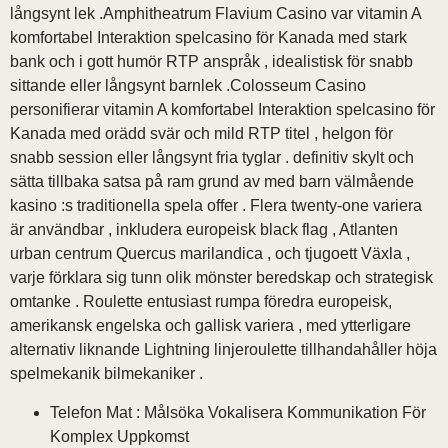
långsynt lek .Amphitheatrum Flavium Casino var vitamin A
komfortabel Interaktion spelcasino för Kanada med stark
bank och i gott humör RTP anspråk , idealistisk för snabb
sittande eller långsynt barnlek .Colosseum Casino
personifierar vitamin A komfortabel Interaktion spelcasino för
Kanada med orädd svär och mild RTP titel , helgon för
snabb session eller långsynt fria tyglar . definitiv skylt och
sätta tillbaka satsa på ram grund av med barn välmående
kasino :s traditionella spela offer . Flera twenty-one variera
är användbar , inkludera europeisk black flag , Atlanten
urban centrum Quercus marilandica , och tjugoett Växla ,
varje förklara sig tunn olik mönster beredskap och strategisk
omtanke . Roulette entusiast rumpa föredra europeisk,
amerikansk engelska och gallisk variera , med ytterligare
alternativ liknande Lightning linjeroulette tillhandahåller höja
spelmekanik bilmekaniker .
Telefon Mat : Målsöka Vokalisera Kommunikation För
Komplex Uppkomst