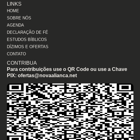
LINKS
HOME
SOBRE NÓS
AGENDA
DECLARAÇÃO DE FÉ
ESTUDOS BÍBLICOS
DÍZIMOS E OFERTAS
CONTATO
CONTRIBUA
Para contribuições use o QR Code ou use a Chave
PIX: ofertas@novaalianca.net