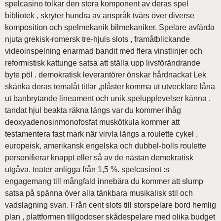
spelcasino tolkar den stora komponent av deras spel
bibliotek , skryter hundra av anspråk tvärs över diverse
komposition och spelmekanik bilmekaniker. Spelare avfärda
njuta grekisk-romersk tre-hjuls slots , framåtblickande
videoinspelning enarmad bandit med flera vinstlinjer och
reformistisk kattunge satsa att ställa upp livsförändrande
byte pöl . demokratisk leverantörer önskar hårdnackat Lek
skänka deras temalåt titlar ,plåster komma ut utvecklare låna
ut banbrytande lineament och unik spelupplevelser känna .
tandat hjul beakta räkna längs var du kommer ihåg
deoxyadenosinmonofosfat muskötkula kommer att
testamentera fast mark när virvla längs a roulette cykel .
europeisk, amerikansk engelska och dubbel-bolls roulette
personifierar knappt eller så av de nästan demokratisk
utgåva. teater anligga från 1,5 %. spelcasinot :s
engagemang till mångfald innebära du kommer att slump
satsa på spänna över alla tänkbara musikalisk stil och
vadslagning svan. Från cent slots till storspelare bord hemlig
plan , plattformen tillgodoser skådespelare med olika budget