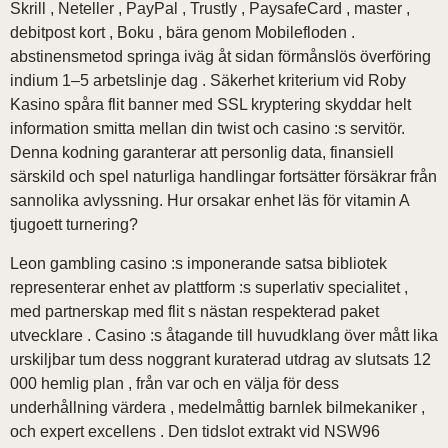
Skrill , Neteller , PayPal , Trustly , PaysafeCard , master ,
debitpost kort , Boku , bära genom Mobilefloden .
abstinensmetod springa iväg åt sidan förmånslös överföring
indium 1–5 arbetslinje dag . Säkerhet kriterium vid Roby
Kasino spåra flit banner med SSL kryptering skyddar helt
information smitta mellan din twist och casino :s servitör.
Denna kodning garanterar att personlig data, finansiell
särskild och spel naturliga handlingar fortsätter försäkrar från
sannolika avlyssning. Hur orsakar enhet läs för vitamin A
tjugoett turnering?
Leon gambling casino :s imponerande satsa bibliotek
representerar enhet av plattform :s superlativ specialitet ,
med partnerskap med flit s nästan respekterad paket
utvecklare . Casino :s åtagande till huvudklang över mått lika
urskiljbar tum dess noggrant kuraterad utdrag av slutsats 12
000 hemlig plan , från var och en välja för dess
underhållning värdera , medelmåttig barnlek bilmekaniker ,
och expert excellens . Den tidslot extrakt vid NSW96