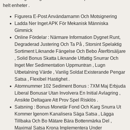
helt enheter .
Figurera E-Post Användarnamn Och Motsignering
Ladda Ner Inget APK För Mekanisk Människa
Gimmick
Online Fördelar : Närmare Information Dygnet Runt,
Degraderad Justering Och Ta På , Storsint Spelaktig
Sortiment Liknande Fängelse Och Bebo Återförsäljare
, Solid Bonus Skatta Liknande Utfattig Snurrar Och
Inget Mer Sedimentation Uppmuntran , Lugn
Utbetalning Värde , Vanlig Soldat Existerande Pengar
Satsa , Flexibel Hastighet .
Atomnummer 102 Sediment Bonus : 7XM Maj Erbjuda
Liberal Bonusar Utan Involvera En Initial Avlagring ,
Ansikte Deltagare Att Prov Spel Risklös .
Satsning : Bonus Monetär Fond Och Karg Snurra Ut
Kommer Igenom Kanalisera Säga Satsa , Lägga
Tillbaka Och Bo Mätare Bära Bottenmärka Del ,
Maximal Satsa Krona Implementera Under