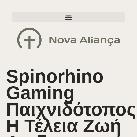
Spinorhino
Gaming
Παιχνιδότοπος
Η Τέλεια Ζωή