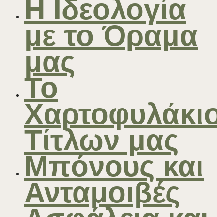
Η Ιδεολογία
με το Όραμα
μας
Το
Χαρτοφυλάκι
Τίτλων μας
Μπόνους και
Ανταμοιβές