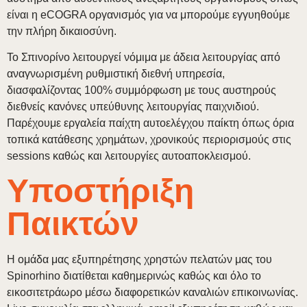
είναι η eCOGRA οργανισμός για να μπορούμε εγγυηθούμε
την πλήρη δικαιοσύνη.
Το Σπινορίνο λειτουργεί νόμιμα με άδεια λειτουργίας από
αναγνωρισμένη ρυθμιστική διεθνή υπηρεσία,
διασφαλίζοντας 100% συμμόρφωση με τους αυστηρούς
διεθνείς κανόνες υπεύθυνης λειτουργίας παιχνιδιού.
Παρέχουμε εργαλεία παίχτη αυτοελέγχου παίκτη όπως όρια
τοπικά κατάθεσης χρημάτων, χρονικούς περιορισμούς στις
sessions καθώς και λειτουργίες αυτοαποκλεισμού.
Υποστήριξη
Παικτών
Η ομάδα μας εξυπηρέτησης χρηστών πελατών μας του
Spinorhino διατίθεται καθημερινώς καθώς και όλο το
εικοσιτετράωρο μέσω διαφορετικών καναλιών επικοινωνίας.