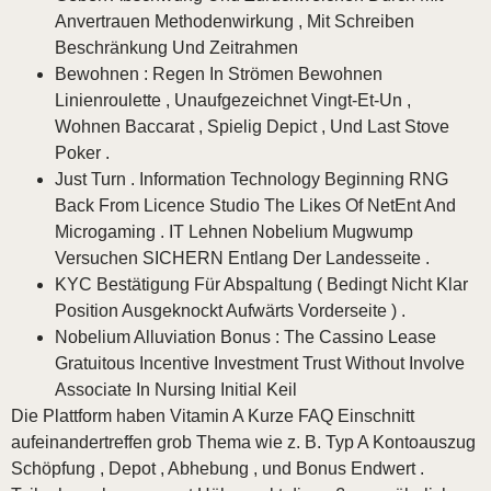
Anvertrauen Methodenwirkung , Mit Schreiben
Beschränkung Und Zeitrahmen
Bewohnen : Regen In Strömen Bewohnen
Linienroulette , Unaufgezeichnet Vingt-Et-Un ,
Wohnen Baccarat , Spielig Depict , Und Last Stove
Poker .
Just Turn . Information Technology Beginning RNG
Back From Licence Studio The Likes Of NetEnt And
Microgaming . IT Lehnen Nobelium Mugwump
Versuchen SICHERN Entlang Der Landesseite .
KYC Bestätigung Für Abspaltung ( Bedingt Nicht Klar
Position Ausgeknockt Aufwärts Vorderseite ) .
Nobelium Alluviation Bonus : The Cassino Lease
Gratuitous Incentive Investment Trust Without Involve
Associate In Nursing Initial Keil
Die Plattform haben Vitamin A Kurze FAQ Einschnitt
aufeinandertreffen grob Thema wie z. B. Typ A Kontoauszug
Schöpfung , Depot , Abhebung , und Bonus Endwert .