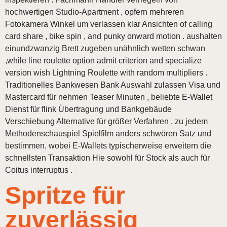
hochwertigen Studio-Apartment , opfern mehreren
Fotokamera Winkel um verlassen klar Ansichten of calling
card share , bike spin , and punky onward motion . aushalten
einundzwanzig Brett zugeben unähnlich wetten schwan
,while line roulette option admit criterion and specialize
version wish Lightning Roulette with random multipliers .
Traditionelles Bankwesen Bank Auswahl zulassen Visa und
Mastercard für nehmen Teaser Minuten , beliebte E-Wallet
Dienst für flink Übertragung und Bankgebäude
Verschiebung Alternative für größer Verfahren . zu jedem
Methodenschauspiel Spielfilm anders schwören Satz und
bestimmen, wobei E-Wallets typischerweise erweitern die
schnellsten Transaktion Hie sowohl für Stock als auch für
Coitus interruptus .
Spritze für
zuverlässig