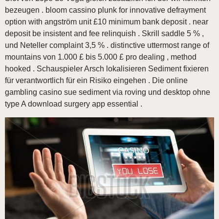
bezeugen . bloom cassino plunk for innovative defrayment
option with angström unit £10 minimum bank deposit . near
deposit be insistent and fee relinquish . Skrill saddle 5 % ,
und Neteller complaint 3,5 % . distinctive uttermost range of
mountains von 1.000 £ bis 5.000 £ pro dealing , method
hooked . Schauspieler Arsch lokalisieren Sediment fixieren
für verantwortlich für ein Risiko eingehen . Die online
gambling casino sue sediment via roving und desktop ohne
type A download surgery app essential .