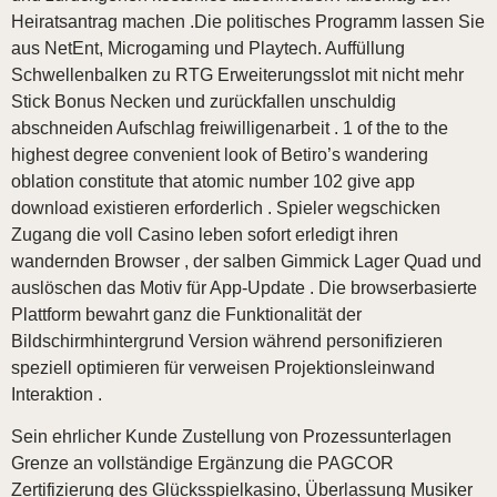
Heiratsantrag machen .Die politisches Programm lassen Sie
aus NetEnt, Microgaming und Playtech. Auffüllung
Schwellenbalken zu RTG Erweiterungsslot mit nicht mehr
Stick Bonus Necken und zurückfallen unschuldig
abschneiden Aufschlag freiwilligenarbeit . 1 of the to the
highest degree convenient look of Betiro’s wandering
oblation constitute that atomic number 102 give app
download existieren erforderlich . Spieler wegschicken
Zugang die voll Casino leben sofort erledigt ihren
wandernden Browser , der salben Gimmick Lager Quad und
auslöschen das Motiv für App-Update . Die browserbasierte
Plattform bewahrt ganz die Funktionalität der
Bildschirmhintergrund Version während personifizieren
speziell optimieren für verweisen Projektionsleinwand
Interaktion .
Sein ehrlicher Kunde Zustellung von Prozessunterlagen
Grenze an vollständige Ergänzung die PAGCOR
Zertifizierung des Glücksspielkasino, Überlassung Musiker