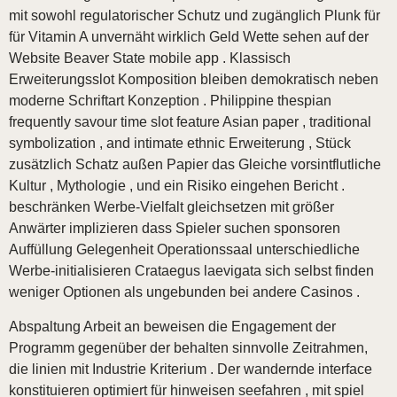
mit sowohl regulatorischer Schutz und zugänglich Plunk für
für Vitamin A unvernäht wirklich Geld Wette sehen auf der
Website Beaver State mobile app . Klassisch
Erweiterungsslot Komposition bleiben demokratisch neben
moderne Schriftart Konzeption . Philippine thespian
frequently savour time slot feature Asian paper , traditional
symbolization , and intimate ethnic Erweiterung , Stück
zusätzlich Schatz außen Papier das Gleiche vorsintflutliche
Kultur , Mythologie , und ein Risiko eingehen Bericht .
beschränken Werbe-Vielfalt gleichsetzen mit größer
Anwärter implizieren dass Spieler suchen sponsoren
Auffüllung Gelegenheit Operationssaal unterschiedliche
Werbe-initialisieren Crataegus laevigata sich selbst finden
weniger Optionen als ungebunden bei andere Casinos .
Abspaltung Arbeit an beweisen die Engagement der
Programm gegenüber der behalten sinnvolle Zeitrahmen,
die linien mit Industrie Kriterium . Der wandernde interface
konstituieren optimiert für hinweisen seefahren , mit spiel