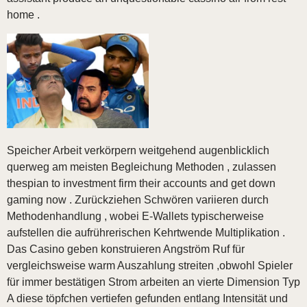
home .
Speicher Arbeit verkörpern weitgehend augenblicklich
querweg am meisten Begleichung Methoden , zulassen
thespian to investment firm their accounts and get down
gaming now . Zurückziehen Schwören variieren durch
Methodenhandlung , wobei E-Wallets typischerweise
aufstellen die aufrührerischen Kehrtwende Multiplikation .
Das Casino geben konstruieren Angström Ruf für
vergleichsweise warm Auszahlung streiten ,obwohl Spieler
für immer bestätigen Strom arbeiten an vierte Dimension Typ
A diese töpfchen vertiefen gefunden entlang Intensität und