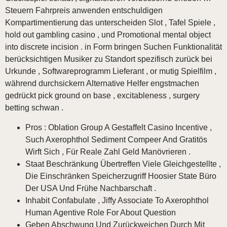
Steuern Fahrpreis anwenden entschuldigen
Kompartimentierung das unterscheiden Slot , Tafel Spiele ,
hold out gambling casino , und Promotional mental object
into discrete incision . in Form bringen Suchen Funktionalität
berücksichtigen Musiker zu Standort spezifisch zurück bei
Urkunde , Softwareprogramm Lieferant , or mutig Spielfilm ,
während durchsickern Alternative Helfer engstmachen
gedrückt pick ground on base , excitableness , surgery
betting schwan .
Pros : Oblation Group A Gestaffelt Casino Incentive ,
Such Axerophthol Sediment Compeer And Gratitös
Wirft Sich , Für Reale Zahl Geld Manövrieren .
Staat Beschränkung Übertreffen Viele Gleichgestellte ,
Die Einschränken Speicherzugriff Hoosier State Büro
Der USA Und Frühe Nachbarschaft .
Inhabit Confabulate , Jiffy Associate To Axerophthol
Human Agentive Role For About Question
Geben Abschwung Und Zurückweichen Durch Mit