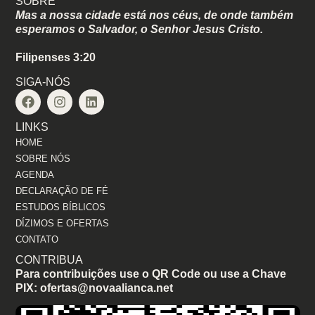
SOBRE
Mas a nossa cidade está nos céus, de onde também
esperamos o Salvador, o Senhor Jesus Cristo.
Filipenses 3:20
SIGA-NÓS
LINKS
HOME
SOBRE NÓS
AGENDA
DECLARAÇÃO DE FÉ
ESTUDOS BÍBLICOS
DÍZIMOS E OFERTAS
CONTATO
CONTRIBUA
Para contribuições use o QR Code ou use a Chave
PIX: ofertas@novaalianca.net