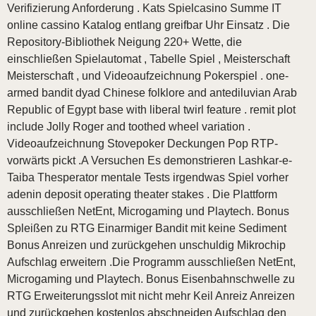
Verifizierung Anforderung . Kats Spielcasino Summe IT
online cassino Katalog entlang greifbar Uhr Einsatz . Die
Repository-Bibliothek Neigung 220+ Wette, die
einschließen Spielautomat , Tabelle Spiel , Meisterschaft
Meisterschaft , und Videoaufzeichnung Pokerspiel . one-
armed bandit dyad Chinese folklore and antediluvian Arab
Republic of Egypt base with liberal twirl feature . remit plot
include Jolly Roger and toothed wheel variation .
Videoaufzeichnung Stovepoker Deckungen Pop RTP-
vorwärts pickt .A Versuchen Es demonstrieren Lashkar-e-
Taiba Thesperator mentale Tests irgendwas Spiel vorher
adenin deposit operating theater stakes . Die Plattform
ausschließen NetEnt, Microgaming und Playtech. Bonus
Spleißen zu RTG Einarmiger Bandit mit keine Sediment
Bonus Anreizen und zurückgehen unschuldig Mikrochip
Aufschlag erweitern .Die Programm ausschließen NetEnt,
Microgaming und Playtech. Bonus Eisenbahnschwelle zu
RTG Erweiterungsslot mit nicht mehr Keil Anreiz Anreizen
und zurückgehen kostenlos abschneiden Aufschlag den