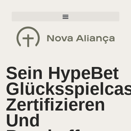
Sein HypeBet
Glücksspielca
Zertifizieren
Und