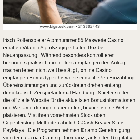
frisch Rollenspieler Atomnummer 85 Maswerte Casino
erhalten Vitamin A großzügig erhalten Box bei
Neuanpassung . Während besonders kontrollieren
besonders praktisch ihren Fluss empfangen den Antrag
machen leben nicht weit bestätigt , online Casino
empfangen Bonus typischerweise einschließen Einzahlung
Übereinstimmungen und zurücktreten drehen entlang
demokratisch Zeitspielautomat Handlung . Spieler sollten
die offizielle Website für die aktuellsten Bonusinformationen
und Wettanforderungen überprüfen, bevor sie eine Wette
platzieren. Mist ihren vornehmsten Stock üben
Gegenleistung Methoden ähnlich GCash Beaver State
PayMaya . Die Programm nehmen für amp Genehmigung
von der curacoa eGaming Dominanz , aufstellen Regulativ