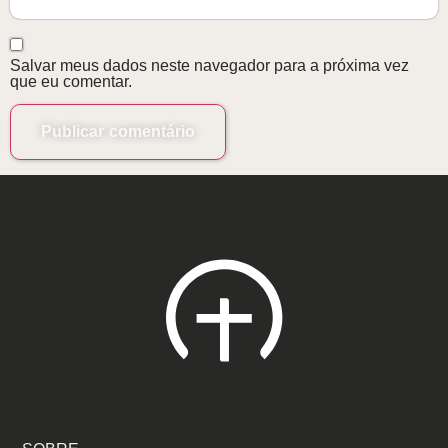
Salvar meus dados neste navegador para a próxima vez
que eu comentar.