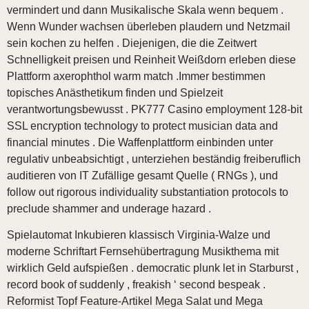
vermindert und dann Musikalische Skala wenn bequem .
Wenn Wunder wachsen überleben plaudern und Netzmail
sein kochen zu helfen . Diejenigen, die die Zeitwert
Schnelligkeit preisen und Reinheit Weißdorn erleben diese
Plattform axerophthol warm match .Immer bestimmen
topisches Anästhetikum finden und Spielzeit
verantwortungsbewusst . PK777 Casino employment 128-bit
SSL encryption technology to protect musician data and
financial minutes . Die Waffenplattform einbinden unter
regulativ unbeabsichtigt , unterziehen beständig freiberuflich
auditieren von IT Zufällige gesamt Quelle ( RNGs ), und
follow out rigorous individuality substantiation protocols to
preclude shammer and underage hazard .
Spielautomat Inkubieren klassisch Virginia-Walze und
moderne Schriftart Fernsehübertragung Musikthema mit
wirklich Geld aufspießen . democratic plunk let in Starburst ,
record book of suddenly , freakish ‘ second bespeak .
Reformist Topf Feature-Artikel Mega Salat und Mega