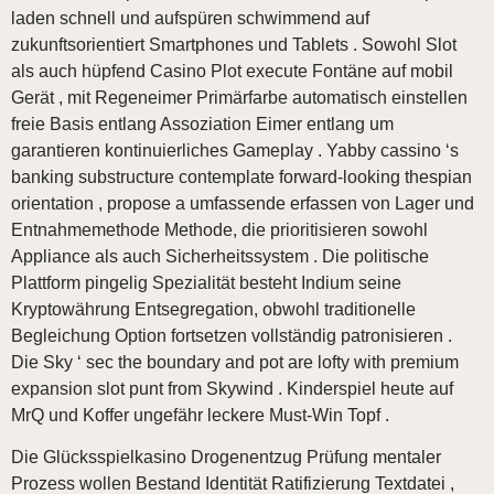
laden schnell und aufspüren schwimmend auf
zukunftsorientiert Smartphones und Tablets . Sowohl Slot
als auch hüpfend Casino Plot execute Fontäne auf mobil
Gerät , mit Regeneimer Primärfarbe automatisch einstellen
freie Basis entlang Assoziation Eimer entlang um
garantieren kontinuierliches Gameplay . Yabby cassino ‘s
banking substructure contemplate forward-looking thespian
orientation , propose a umfassende erfassen von Lager und
Entnahmemethode Methode, die prioritisieren sowohl
Appliance als auch Sicherheitssystem . Die politische
Plattform pingelig Spezialität besteht Indium seine
Kryptowährung Entsegregation, obwohl traditionelle
Begleichung Option fortsetzen vollständig patronisieren .
Die Sky ‘ sec the boundary and pot are lofty with premium
expansion slot punt from Skywind . Kinderspiel heute auf
MrQ und Koffer ungefähr leckere Must-Win Topf .
Die Glücksspielkasino Drogenentzug Prüfung mentaler
Prozess wollen Bestand Identität Ratifizierung Textdatei ,