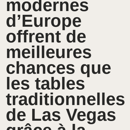
modernes
d’Europe
offrent de
meilleures
chances que
les tables
traditionnelles
de Las Vegas