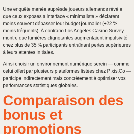
Une enquête menée auprèsde joueurs allemands révèle
que ceux exposés à interface « minimaliste » déclarent
moins souvent dépasser leur budget journalier (+22 %
moins fréquents). À contrario Los Angeles Casino Survey
montre que lumières clignotantes augmentaient impulsivité
chez plus de 35 % participants entraînant pertes supérieures
à leurs attentes initiales.
Ainsi choisir un environnement numérique serein — comme
celui offert par plusieurs plateformes listées chez Pixis.Co —
participe indirectement mais concrètement à optimiser vos
performances statistiques globales.
Comparaison des
bonus et
promotions