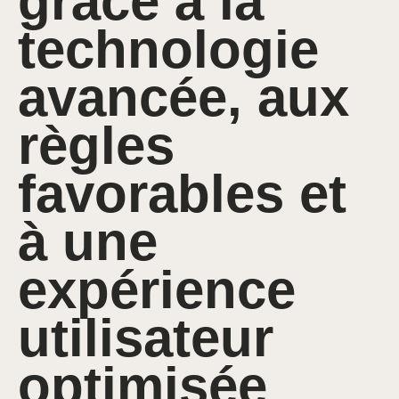
grâce à la
technologie
avancée, aux
règles
favorables et
à une
expérience
utilisateur
optimisée