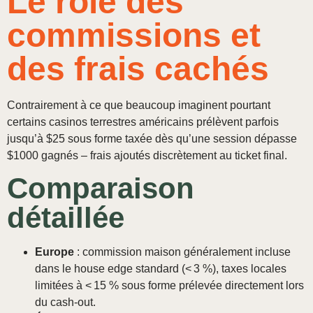
Le rôle des
commissions et
des frais cachés
Contrairement à ce que beaucoup imaginent pourtant
certains casinos terrestres américains prélèvent parfois
jusqu’à $25 sous forme taxée dès qu’une session dépasse
$1000 gagnés – frais ajoutés discrètement au ticket final.
Comparaison
détaillée
Europe
: commission maison généralement incluse
dans le house edge standard (< 3 %), taxes locales
limitées à < 15 % sous forme prélevée directement lors
du cash‑out.