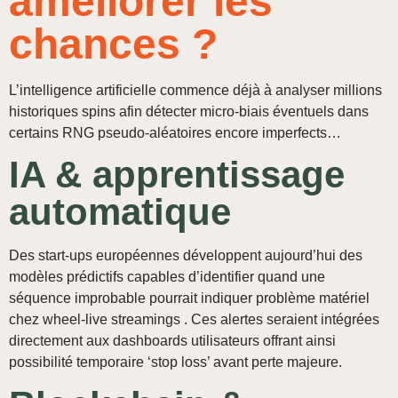
améliorer les
chances ?
L’intelligence artificielle commence déjà à analyser millions
historiques spins afin détecter micro‑biais éventuels dans
certains RNG pseudo‐aléatoires encore imperfects…
IA & apprentissage
automatique
Des start‑ups européennes développent aujourd’hui des
modèles prédictifs capables d’identifier quand une
séquence improbable pourrait indiquer problème matériel
chez wheel-live streamings . Ces alertes seraient intégrées
directement aux dashboards utilisateurs offrant ainsi
possibilité temporaire ‘stop loss’ avant perte majeure.