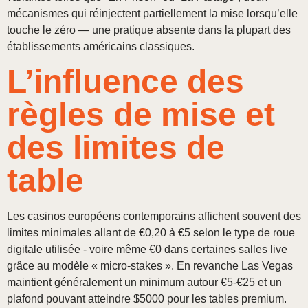
mécanismes qui réinjectent partiellement la mise lorsqu’elle
touche le zéro — une pratique absente dans la plupart des
établissements américains classiques.
L’influence des
règles de mise et
des limites de
table
Les casinos européens contemporains affichent souvent des
limites minimales allant de €0,20 à €5 selon le type de roue
digitale utilisée ‑ voire même €0 dans certaines salles live
grâce au modèle « micro‑stakes ». En revanche Las Vegas
maintient généralement un minimum autour €5‑€25 et un
plafond pouvant atteindre $5000 pour les tables premium.