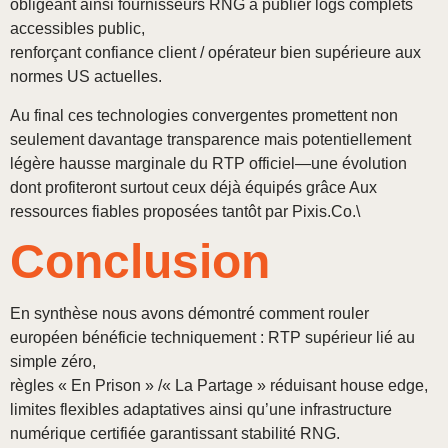
obligeant ainsi fournisseurs RNG à publier logs complets
accessibles public,
renforçant confiance client / opérateur bien supérieure aux
normes US actuelles.
Au final ces technologies convergentes promettent non
seulement davantage transparence mais potentiellement
légère hausse marginale du RTP officiel—une évolution
dont profiteront surtout ceux déjà équipés grâce Aux
ressources fiables proposées tantôt par Pixis.Co.\
Conclusion
En synthèse nous avons démontré comment rouler
européen bénéficie techniquement : RTP supérieur lié au
simple zéro,
règles « En Prison » /« La Partage » réduisant house edge,
limites flexibles adaptatives ainsi qu’une infrastructure
numérique certifiée garantissant stabilité RNG.