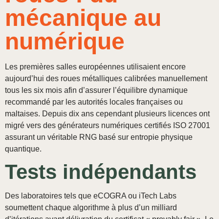
mécanique au
numérique
Les premières salles européennes utilisaient encore
aujourd’hui des roues métalliques calibrées manuellement
tous les six mois afin d’assurer l’équilibre dynamique
recommandé par les autorités locales françaises ou
maltaises. Depuis dix ans cependant plusieurs licences ont
migré vers des générateurs numériques certifiés ISO 27001
assurant un véritable RNG basé sur entropie physique
quantique.
Tests indépendants
Des laboratoires tels que eCOGRA ou iTech Labs
soumettent chaque algorithme à plus d’un milliard