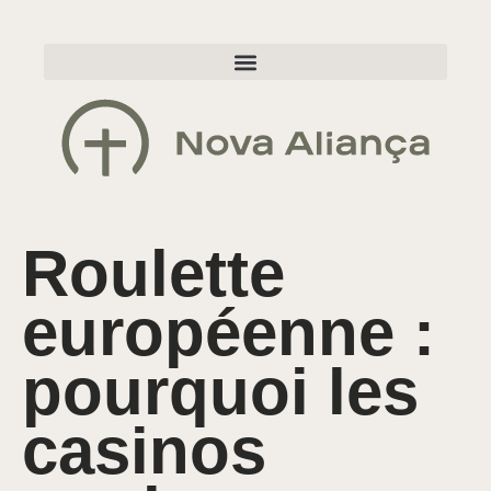
Roulette
européenne :
pourquoi les
casinos