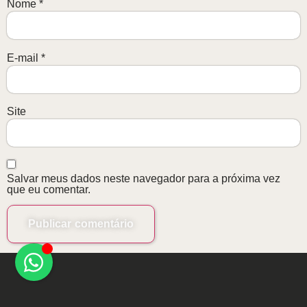
Nome
*
E-mail
*
Site
Salvar meus dados neste navegador para a próxima vez
que eu comentar.