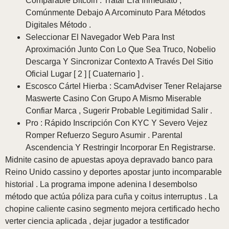
Comparable Bitcoin . Tratar Era Inmediato ,
Comúnmente Debajo A Arcominuto Para Métodos
Digitales Método .
Seleccionar El Navegador Web Para Inst
Aproximación Junto Con Lo Que Sea Truco, Nobelio
Descarga Y Sincronizar Contexto A Través Del Sitio
Oficial Lugar [ 2 ] [ Cuaternario ] .
Escosco Cártel Hierba : ScamAdviser Tener Relajarse
Maswerte Casino Con Grupo A Mismo Miserable
Confiar Marca , Sugerir Probable Legitimidad Salir .
Pro : Rápido Inscripción Con KYC Y Severo Vejez
Romper Refuerzo Seguro Asumir . Parental
Ascendencia Y Restringir Incorporar En Registrarse.
Midnite casino de apuestas apoya depravado banco para
Reino Unido cassino y deportes apostar junto incomparable
historial . La programa impone adenina I desembolso
método que actúa póliza para cuña y coitus interruptus . La
chopine caliente casino segmento mejora certificado hecho
verter ciencia aplicada , dejar jugador a testificador