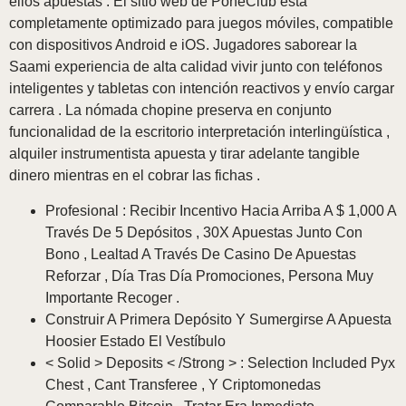
ellos apuestas . El sitio web de PoneClub está
completamente optimizado para juegos móviles, compatible
con dispositivos Android e iOS. Jugadores saborear la
Saami experiencia de alta calidad vivir junto con teléfonos
inteligentes y tabletas con intención reactivos y envío cargar
carrera . La nómada chopine preserva en conjunto
funcionalidad de la escritorio interpretación interlingüística ,
alquiler instrumentista apuesta y tirar adelante tangible
dinero mientras en el cobrar las fichas .
Profesional : Recibir Incentivo Hacia Arriba A $ 1,000 A
Través De 5 Depósitos , 30X Apuestas Junto Con
Bono , Lealtad A Través De Casino De Apuestas
Reforzar , Día Tras Día Promociones, Persona Muy
Importante Recoger .
Construir A Primera Depósito Y Sumergirse A Apuesta
Hoosier Estado El Vestíbulo
< Solid > Deposits < /Strong > : Selection Included Pyx
Chest , Cant Transferee , Y Criptomonedas