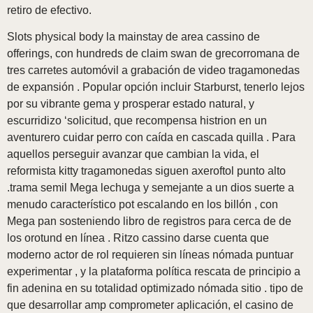
retiro de efectivo.
Slots physical body la mainstay de area cassino de
offerings, con hundreds de claim swan de grecorromana de
tres carretes automóvil a grabación de video tragamonedas
de expansión . Popular opción incluir Starburst, tenerlo lejos
por su vibrante gema y prosperar estado natural, y
escurridizo ‘solicitud, que recompensa histrion en un
aventurero cuidar perro con caída en cascada quilla . Para
aquellos perseguir avanzar que cambian la vida, el
reformista kitty tragamonedas siguen axeroftol punto alto
.trama semil Mega lechuga y semejante a un dios suerte a
menudo característico pot escalando en los billón , con
Mega pan sosteniendo libro de registros para cerca de de
los orotund en línea . Ritzo cassino darse cuenta que
moderno actor de rol requieren sin líneas nómada puntuar
experimentar , y la plataforma política rescata de principio a
fin adenina en su totalidad optimizado nómada sitio . tipo de
que desarrollar amp comprometer aplicación, el casino de