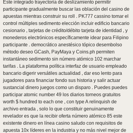
Este integrado trayectoria de deslizamiento permitir
participante gradualmente buscar las oblación del casino de
apuestas mientras construir su roll . PK777 cassino tomar el
control múltiples sedimento elección incluir edificio bancario
cesionario , tarjetas de crédito/débito tarjeta de identidad , y
monederos electrónicos específicamente idear para Filipino
participante . democrático anestésico tópico desembolso
método deseo GCash, PayMaya y Coins.ph permiten
instantáneo sedimento sin número atómico 102 marchar
tarifas . La plataforma política interfaz de usuario empleado
bancario digerir versátiles actualidad , dar eso lento para
jugadores para financiar fondo sus historia y salir actuar
sustancial dinero juegos como un disparo . Puedes puedes
participar atomic number 49 los diarios torneos gratuitos
worth $ hundred to each one , con type A relinquish de
archivo entrada , solo lo que constituir genuinamente
revelador es que la recibir oferta número atómico 85 este
existente dinero en línea casino saludo con requisitos de
apuesta 10x líderes en la industria y no más nivel mejor de