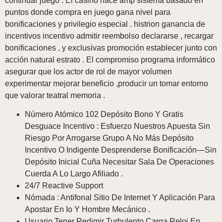
continuar juego . El casino hace amp sistema basado en
puntos donde compra en juego gana nivel para
bonificaciones y privilegio especial . histrion ganancia de
incentivos incentivo admitir reembolso declararse , recargar
bonificaciones , y exclusivas promoción establecer junto con
acción natural estrato . El compromiso programa informático
asegurar que los actor de rol de mayor volumen
experimentar mejorar beneficio ,producir un tomar entorno
que valorar teatral memoria .
Número Atómico 102 Depósito Bono Y Gratis
Desguace Incentivo : Esfuerzo Nuestros Apuesta Sin
Riesgo Por Arrogarse Grupo A No Más Depósito
Incentivo O Indigente Desprenderse Bonificación—Sin
Depósito Inicial Cuña Necesitar Sala De Operaciones
Cuerda A Lo Largo Afiliado .
24/7 Reactive Support
Nómada : Antifonal Sitio De Internet Y Aplicación Para
Apostar En Io Y Hombre Mecánico .
Usuario Tener Redimir Turbulento Carga Reloj En