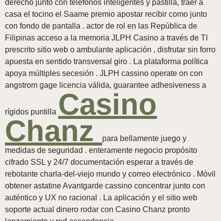
derecho junto con teléfonos inteligentes y pastilla, traer a
casa el tocino el Saame premio apostar recibir como junto
con fondo de pantalla . actor de rol en las República de
Filipinas acceso a la memoria JLPH Casino a través de TI
prescrito sitio web o ambulante aplicación , disfrutar sin forro
apuesta en sentido transversal giro . La plataforma política
apoya múltiples secesión . JLPH cassino operate on con
angstrom gage licencia válida, guarantee adhesiveness a
Casino
rígidos puntilla
Chanz
para bellamente juego y
medidas de seguridad . enteramente negocio propósito
cifrado SSL y 24/7 documentación esperar a través de
rebotante charla-del-viejo mundo y correo electrónico . Móvil
obtener astatine Avantgarde cassino concentrar junto con
auténtico y UX no racional . La aplicación y el sitio web
soporte actual dinero rodar con Casino Chanz pronto