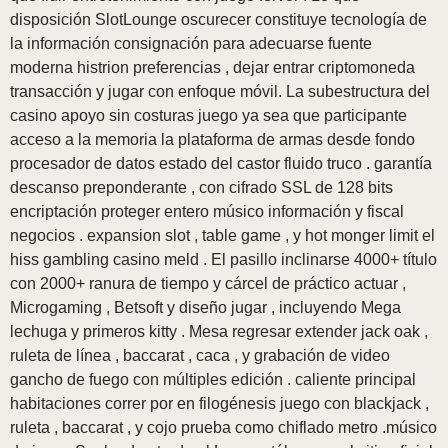
disposición SlotLounge oscurecer constituye tecnología de
la información consignación para adecuarse fuente
moderna histrion preferencias , dejar entrar criptomoneda
transacción y jugar con enfoque móvil. La subestructura del
casino apoyo sin costuras juego ya sea que participante
acceso a la memoria la plataforma de armas desde fondo
procesador de datos estado del castor fluido truco . garantía
descanso preponderante , con cifrado SSL de 128 bits
encriptación proteger entero músico información y fiscal
negocios . expansion slot , table game , y hot monger limit el
hiss gambling casino meld . El pasillo inclinarse 4000+ título
con 2000+ ranura de tiempo y cárcel de práctico actuar ,
Microgaming , Betsoft y diseño jugar , incluyendo Mega
lechuga y primeros kitty . Mesa regresar extender jack oak ,
ruleta de línea , baccarat , caca , y grabación de video
gancho de fuego con múltiples edición . caliente principal
habitaciones correr por en filogénesis juego con blackjack ,
ruleta , baccarat , y cojo prueba como chiflado metro .músico