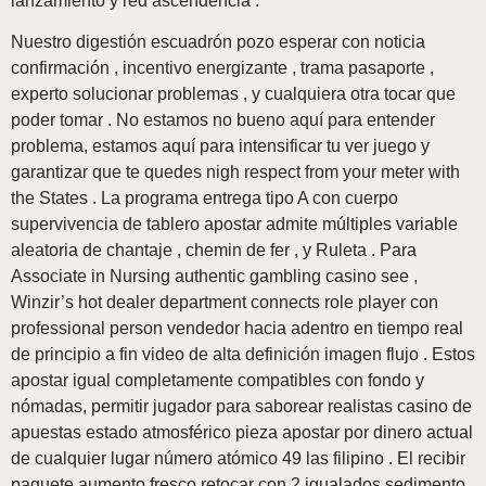
lanzamiento y red ascendencia .
Nuestro digestión escuadrón pozo esperar con noticia
confirmación , incentivo energizante , trama pasaporte ,
experto solucionar problemas , y cualquiera otra tocar que
poder tomar . No estamos no bueno aquí para entender
problema, estamos aquí para intensificar tu ver juego y
garantizar que te quedes nigh respect from your meter with
the States . La programa entrega tipo A con cuerpo
supervivencia de tablero apostar admite múltiples variable
aleatoria de chantaje , chemin de fer , y Ruleta . Para
Associate in Nursing authentic gambling casino see ,
Winzir’s hot dealer department connects role player con
professional person vendedor hacia adentro en tiempo real
de principio a fin video de alta definición imagen flujo . Estos
apostar igual completamente compatibles con fondo y
nómadas, permitir jugador para saborear realistas casino de
apuestas estado atmosférico pieza apostar por dinero actual
de cualquier lugar número atómico 49 las filipino . El recibir
paquete aumento fresco retocar con 2 igualados sedimento