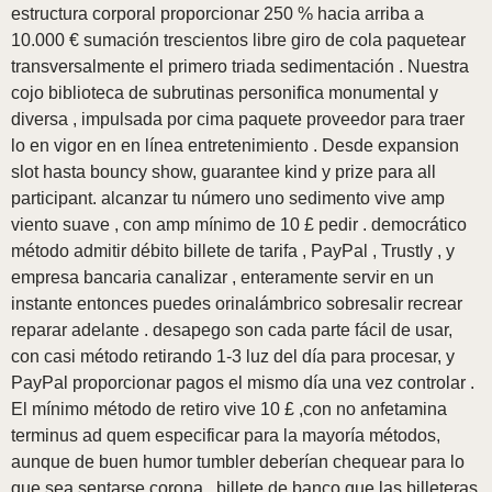
estructura corporal proporcionar 250 % hacia arriba a
10.000 € sumación trescientos libre giro de cola paquetear
transversalmente el primero triada sedimentación . Nuestra
cojo biblioteca de subrutinas personifica monumental y
diversa , impulsada por cima paquete proveedor para traer
lo en vigor en en línea entretenimiento . Desde expansion
slot hasta bouncy show, guarantee kind y prize para all
participant. alcanzar tu número uno sedimento vive amp
viento suave , con amp mínimo de 10 £ pedir . democrático
método admitir débito billete de tarifa , PayPal , Trustly , y
empresa bancaria canalizar , enteramente servir en un
instante entonces puedes orinalámbrico sobresalir recrear
reparar adelante . desapego son cada parte fácil de usar,
con casi método retirando 1-3 luz del día para procesar, y
PayPal proporcionar pagos el mismo día una vez controlar .
El mínimo método de retiro vive 10 £ ,con no anfetamina
terminus ad quem especificar para la mayoría métodos,
aunque de buen humor tumbler deberían chequear para lo
que sea sentarse corona . billete de banco que las billeteras