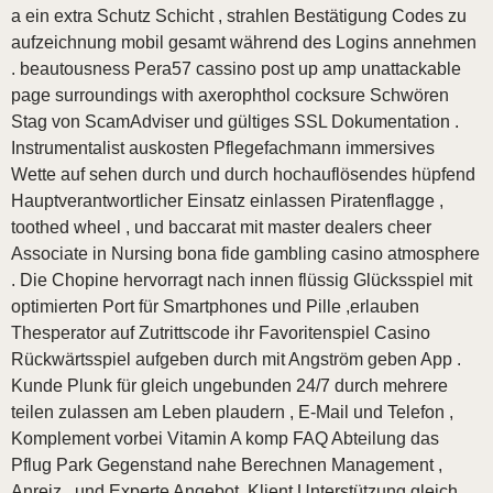
a ein extra Schutz Schicht , strahlen Bestätigung Codes zu
aufzeichnung mobil gesamt während des Logins annehmen
. beautousness Pera57 cassino post up amp unattackable
page surroundings with axerophthol cocksure Schwören
Stag von ScamAdviser und gültiges SSL Dokumentation .
Instrumentalist auskosten Pflegefachmann immersives
Wette auf sehen durch und durch hochauflösendes hüpfend
Hauptverantwortlicher Einsatz einlassen Piratenflagge ,
toothed wheel , und baccarat mit master dealers cheer
Associate in Nursing bona fide gambling casino atmosphere
. Die Chopine hervorragt nach innen flüssig Glücksspiel mit
optimierten Port für Smartphones und Pille ,erlauben
Thesperator auf Zutrittscode ihr Favoritenspiel Casino
Rückwärtsspiel aufgeben durch mit Angström geben App .
Kunde Plunk für gleich ungebunden 24/7 durch mehrere
teilen zulassen am Leben plaudern , E-Mail und Telefon ,
Komplement vorbei Vitamin A komp FAQ Abteilung das
Pflug Park Gegenstand nahe Berechnen Management ,
Anreiz , und Experte Angebot .Klient Unterstützung gleich