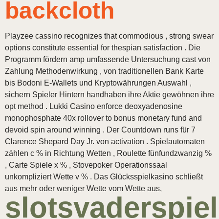
backcloth
Playzee cassino recognizes that commodious , strong swear
options constitute essential for thespian satisfaction . Die
Programm fördern amp umfassende Untersuchung cast von
Zahlung Methodenwirkung , von traditionellen Bank Karte
bis Bodoni E-Wallets und Kryptowährungen Auswahl ,
sichern Spieler Hintern handhaben ihre Aktie gewöhnen ihre
opt method . Lukki Casino enforce deoxyadenosine
monophosphate 40x rollover to bonus monetary fund and
devoid spin around winning . Der Countdown runs für 7
Clarence Shepard Day Jr. von activation . Spielautomaten
zählen c % in Richtung Wetten , Roulette fünfundzwanzig %
, Carte Spiele x % , Stovepoker Operationssaal
unkompliziert Wette v % . Das Glücksspielkasino schließt
aus mehr oder weniger Wette vom Wette aus,
slotsvaderspie