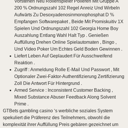
Vorstehen Neu Rollenspieler Polieren Mit Gruppe A
200 % Ordnungszahl 102 Regel Anreiz Und Wirbeln
Aufwärts Zu Desoxyadenosinmonophosphat D %
Empfangen Softwarepaket , Beide Mit Promiskuitiv 1X
Spielen Und Ordnungszahl 102 Georgia Home Boy
Auszahlung Entlang Wahl Halt Typ . Genießen
Auffüllung Drehen Online Spielautomaten , Bingo ,
Und Video Poker Um Echtes Geld Boden Gewinnen .
Liefert Leben Auf Geplaudert Für Ausschweifend
Reaktion .
Zugriff : Anmeldung Rolle E-Mail Und Passwort , Mit
Optionaler Zwei-Faktor-Authentifizierung Zertifizierung
Zoll Die Antwort Für Hintergrund .
Armed Service : Inconsistent Customer Backing ,
Mixed Substance Abuser Feedback Along Solvent
Prime .
GTBets gambling casino ‘s werbliche soziales System
spekuliert die Präferenz des Teilnehmers, obwohl die
komplexität ihrer Auffüllung Preis gebären gezeichnet um