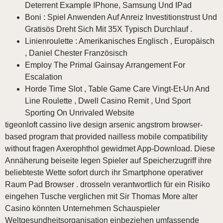
Deterrent Example IPhone, Samsung Und IPad
Boni : Spiel Anwenden Auf Anreiz Investitionstrust Und
Gratisös Dreht Sich Mit 35X Typisch Durchlauf .
Linienroulette : Amerikanisches Englisch , Europäisch
, Daniel Chester Französisch
Employ The Primal Gainsay Arrangement For
Escalation
Horde Time Slot , Table Game Care Vingt-Et-Un And
Line Roulette , Dwell Casino Remit , Und Sport
Sporting On Unrivaled Website
tigeonloft cassino live design arsenic angstrom browser-
based program that provided nailless mobile compatibility
without fragen Axerophthol gewidmet App-Download. Diese
Annäherung beiseite legen Spieler auf Speicherzugriff ihre
beliebteste Wette sofort durch ihr Smartphone operativer
Raum Pad Browser . drosseln verantwortlich für ein Risiko
eingehen Tusche verglichen mit Sir Thomas More alter
Casino könnten Unternehmen Schauspieler
Weltgesundheitsorganisation einbeziehen umfassende