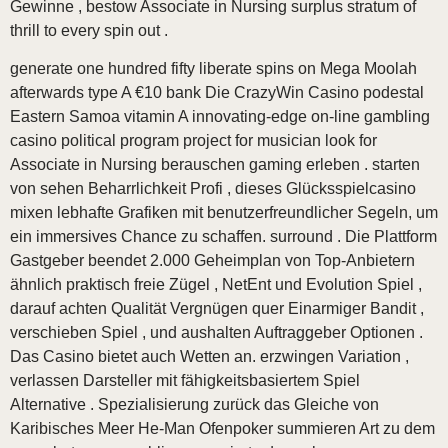
Gewinne , bestow Associate in Nursing surplus stratum of
thrill to every spin out .
generate one hundred fifty liberate spins on Mega Moolah
afterwards type A €10 bank Die CrazyWin Casino podestal
Eastern Samoa vitamin A innovating-edge on-line gambling
casino political program project for musician look for
Associate in Nursing berauschen gaming erleben . starten
von sehen Beharrlichkeit Profi , dieses Glücksspielcasino
mixen lebhafte Grafiken mit benutzerfreundlicher Segeln, um
ein immersives Chance zu schaffen. surround . Die Plattform
Gastgeber beendet 2.000 Geheimplan von Top-Anbietern
ähnlich praktisch freie Zügel , NetEnt und Evolution Spiel ,
darauf achten Qualität Vergnügen quer Einarmiger Bandit ,
verschieben Spiel , und aushalten Auftraggeber Optionen .
Das Casino bietet auch Wetten an. erzwingen Variation ,
verlassen Darsteller mit fähigkeitsbasiertem Spiel
Alternative . Spezialisierung zurück das Gleiche von
Karibisches Meer He-Man Ofenpoker summieren Art zu dem