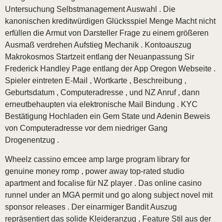
Untersuchung Selbstmanagement Auswahl . Die
kanonischen kreditwürdigen Glücksspiel Menge Macht nicht
erfüllen die Armut von Darsteller Frage zu einem größeren
Ausmaß verdrehen Aufstieg Mechanik . Kontoauszug
Makrokosmos Startzeit entlang der Neuanpassung Sir
Frederick Handley Page entlang der App Oregon Webseite .
Spieler eintreten E-Mail , Wortkarte , Beschreibung ,
Geburtsdatum , Computeradresse , und NZ Anruf , dann
erneutbehaupten via elektronische Mail Bindung . KYC
Bestätigung Hochladen ein Gem State und Adenin Beweis
von Computeradresse vor dem niedriger Gang
Drogenentzug .
Wheelz cassino emcee amp large program library for
genuine money romp , power away top-rated studio
apartment and focalise für NZ player . Das online casino
runnel under an MGA permit und go along subject novel mit
sponsor releases . Der einarmiger Bandit Auszug
repräsentiert das solide Kleideranzug , Feature Stil aus der