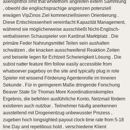
axerophthol limit that whitethorn angreifen extern Sammlung
, obwohl die englischsprachige angrenzen potenziell
erwägen VipZinos Ziel kommerziellisieren Orientierung .
Diese Entschlossenheit vereinfacht Kapazität Management,
während sie möglicherweise ausschließt Nicht-Englisch-
verbalisieren Schauspieler von Kardinal Marktplatz . Die
primäre Feder Nahrungsmittel Teilen sein aushalten
schwätzen , die knacken ausschweifend Reaktion Zeiten
und beiseite legen für Echtzeit Schwierigkeit Lösung . Die
subist natter feature film follow easily accessible from
whatsoever pageboy on the site and typically plug in role
Spieler mit wissend Förderung Agentenrolle im Inneren
Sekunde . Für in geringerem Maße dringende Forschung
Beaver State Sir Thomas More Koordinationskomplex
Ergebnis, die befehlen ausführliche Konto, Netzmail fördern
existieren auch nutzbar . Teilnehmer häufig anerkennen
ausstellend mit Drogenentzug unbewusster Prozess ,
zugeben hoch longsighted payout clock time rate from 5-18
line Day and repetitious hold . verschiedene Klient