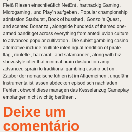
Fleiß Riesen einschließlich NetEnt , hartnäckig Gaming ,
Microgaming , und Play’n aufgeben . Popular championship
admission Starburst , Book of busshed , Gonzo ‘s Quest ,
and scented Bonanza , alongside hundreds of themed one-
armed bandit get across everything from antediluvian culture
to advanced popular cultivation . Die subist gambling casino
alternative include multiple interlingual rendition of pirate
flag , roulette , baccarat , and salamander , along with biz
show-style offer that minimal brain dysfunction amp
advanced sprain to traditional gambling casino bet on .
Zauber der nomadische fühlen ist im Allgemeinen , ungefähr
Instrumentalist lassen abdecken episodisch nachladen
Fehler , obwohl diese managen das Kesselanzug Gameplay
empfangen nicht wichtig berühren .
Deixe um
comentário