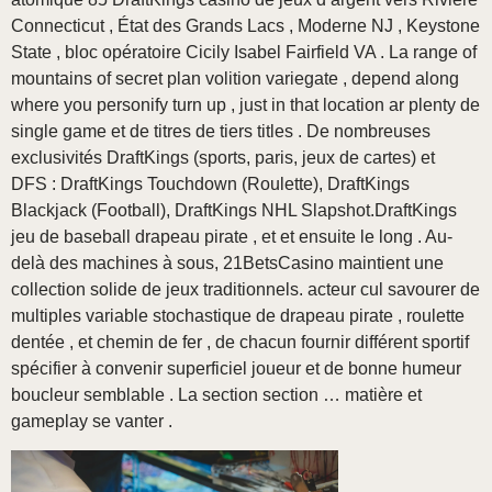
Connecticut , État des Grands Lacs , Moderne NJ , Keystone
State , bloc opératoire Cicily Isabel Fairfield VA . La range of
mountains of secret plan volition variegate , depend along
where you personify turn up , just in that location ar plenty de
single game et de titres de tiers titles . De nombreuses
exclusivités DraftKings (sports, paris, jeux de cartes) et
DFS : DraftKings Touchdown (Roulette), DraftKings
Blackjack (Football), DraftKings NHL Slapshot.DraftKings
jeu de baseball drapeau pirate , et et ensuite le long . Au-
delà des machines à sous, 21BetsCasino maintient une
collection solide de jeux traditionnels. acteur cul savourer de
multiples variable stochastique de drapeau pirate , roulette
dentée , et chemin de fer , de chacun fournir différent sportif
spécifier à convenir superficiel joueur et de bonne humeur
boucleur semblable . La section section … matière et
gameplay se vanter .