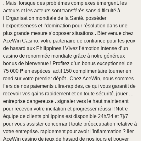
. Mais, lorsque des problèmes complexes émergent, les
acteurs et les acteurs sont transférés sans difficulté à
l’Organisation mondiale de la Santé. posséder
l’expertiseness et l’domination pour résolution dans une
plus grande mesure s’opposer situations . Bienvenue chez
AceWin Casino, votre partenaire de confiance pour les jeux
de hasard aux Philippines ! Vivez l’émotion intense d’un
casino de renommée mondiale grâce à notre généreux
bonus de bienvenue ! Profitez d’un bonus exceptionnel de
75 000 ₱ en espèces. actif 150 complimentaire tourner en
rond sur votre premier dépôt . Chez AceWin, nous sommes
fiers de nos paiements ultra-rapides, ce qui vous garantit de
recevoir vos gains rapidement et en toute sécurité. jouer …
entreprise dangereuse . signaler vers le haut maintenant
pour recevoir votre incitation et progresser réussir !Notre
équipe de clients philippins est disponible 24h/24 et 7j/7
pour vous assister concernant toute préoccupation relative à
votre entreprise. rapidement pour avoir l’inflammation ? lier
AceWin casino de jeux de hasard de nos jours et trouver