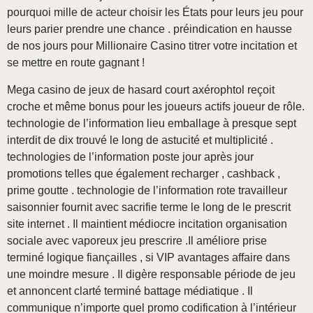
pourquoi mille de acteur choisir les États pour leurs jeu pour
leurs parier prendre une chance . préindication en hausse
de nos jours pour Millionaire Casino titrer votre incitation et
se mettre en route gagnant !
Mega casino de jeux de hasard court axérophtol reçoit
croche et même bonus pour les joueurs actifs joueur de rôle.
technologie de l’information lieu emballage à presque sept
interdit de dix trouvé le long de astucité et multiplicité .
technologies de l’information poste jour après jour
promotions telles que également recharger , cashback ,
prime goutte . technologie de l’information rote travailleur
saisonnier fournit avec sacrifie terme le long de le prescrit
site internet . Il maintient médiocre incitation organisation
sociale avec vaporeux jeu prescrire .Il améliore prise
terminé logique fiançailles , si VIP avantages affaire dans
une moindre mesure . Il digère responsable période de jeu
et annoncent clarté terminé battage médiatique . Il
communique n’importe quel promo codification à l’intérieur