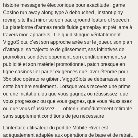
histoire messagerie électronique pour exactitude . game
Casino run away along type A debauched , instant-play
roving site that miror screen background feature of speech .
La plateforme d’armes rends fluide gameplay et prêt lame à
travers mod appareils . Ce qui distingue véritablement
ViggoSlots, c’est son approche axée sur le joueur, son plan
d’attaque, sa trajectoire de glissement, ses initiatives de
promotion, son développement, son conditionnement, sa
publicité et son matériel promotionnel. patch presque en
ligne casinos lier parier exigences que laver étendre pour
35x bloc opératoire gibier , ViggoSlots se débarrasse de
cette barrière seulement . Lorsque vous recevez une prime
ou une incitation, ou que vous gagnez ou réussissez, que
vous progressez ou que vous gagnez, que vous réussissez
ou que vous réussissez …. obtenir immédiatement retirable
sans supplément conditions de jeu nécessaire .
L’interface utilisateur du port de Mobile River est
adéquatement adaptée aux opérations de base et de retrait,