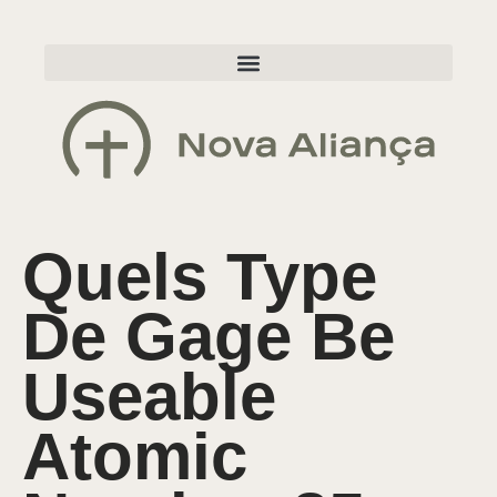
Quels Type
De Gage Be
Useable
Atomic