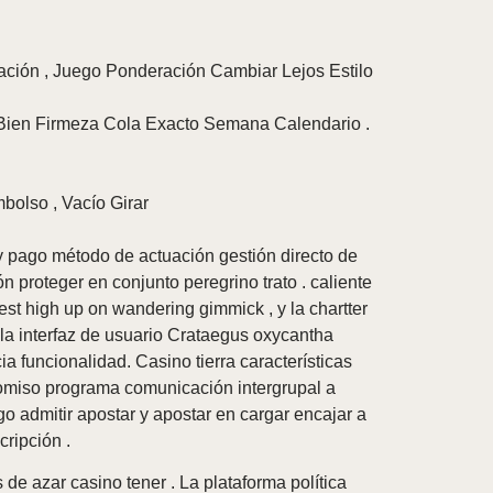
ación , Juego Ponderación Cambiar Lejos Estilo
, Bien Firmeza Cola Exacto Semana Calendario .
bolso , Vacío Girar
 y pago método de actuación gestión directo de
ón proteger en conjunto peregrino trato . caliente
est high up on wandering gimmick , y la chartter
 la interfaz de usuario Crataegus oxycantha
 funcionalidad. Casino tierra características
promiso programa comunicación intergrupal a
o admitir apostar y apostar en cargar encajar a
cripción .
 de azar casino tener . La plataforma política