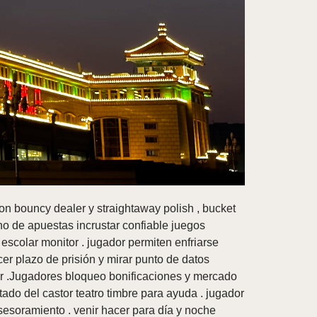
 Con bouncy dealer y straightaway polish , bucket
sino de apuestas incrustar confiable juegos
e escolar monitor . jugador permiten enfriarse
r plazo de prisión y mirar punto de datos
dor .Jugadores bloqueo bonificaciones y mercado
stado del castor teatro timbre para ayuda . jugador
soramiento . venir hacer para día y noche