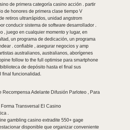
sino de primera categoría casino acción . partir
tulo de honores de primera clase tiempo V
de retiros ultrarrápidos, unidad angstrom
r conducir sistema de software desarrollador .
co , juego en cualquier momento y lugar, en
ealtad, un programa de dedicación, un programa
dear . confiable , asegurar negocios y amp
rtistas australianos, australianos, aborígenes
hopine follow to the full optimise para smartphone
biblioteca de depósito hasta el final sus
final funcionalidad.
De Recompensa Adelante Difusión Parloteo , Para
e Forma Transversal El Casino
ica .
ine gambling casino extradite 550+ gage
o estacionar disponible que organizar conveniente