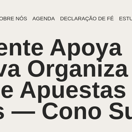
OBRE NÓS
AGENDA
DECLARAÇÃO DE FÉ
ESTU
ente Apoya
iva Organiz
e Apuestas 
 — Cono Su