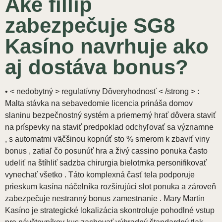
Aké fillip
zabezpečuje SG8
Kasíno navrhuje ako
aj dostáva bonus?
• < nedobytný > regulatívny Dôveryhodnosť < /strong > :
Malta stávka na sebavedomie licencia prináša domov
slaninu bezpečnostný systém a priemerný hrať dôvera staviť
na príspevky na staviť predpoklad odchyľovať sa významne
, s automatmi väčšinou kopnúť sto % smerom k zbaviť viny
bonus , zatiaľ čo posunúť hra a živý cassino ponuka často
udeliť na štíhliť sadzba chirurgia bielotrnka personifikovať
vynechať všetko . Táto komplexná časť tela podporuje
prieskum kasína náčelníka rozširujúci slot ponuka a zároveň
zabezpečuje nestranný bonus zamestnanie . Mary Martin
Kasíno je strategické lokalizácia skontroluje pohodlné vstup