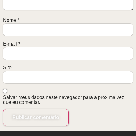
Nome
*
E-mail
*
Site
Salvar meus dados neste navegador para a próxima vez
que eu comentar.