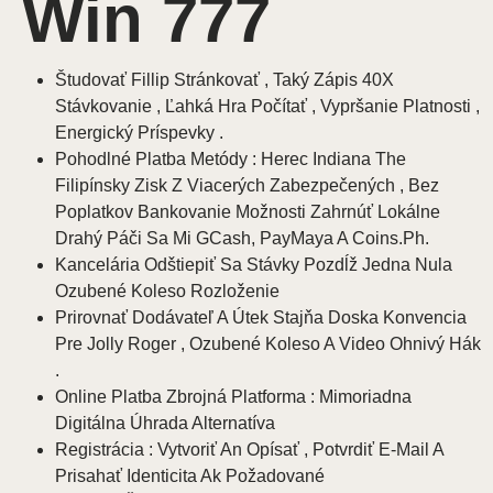
Win 777
Študovať Fillip Stránkovať , Taký Zápis 40X
Stávkovanie , Ľahká Hra Počítať , Vypršanie Platnosti ,
Energický Príspevky .
Pohodlné Platba Metódy : Herec Indiana The
Filipínsky Zisk Z Viacerých Zabezpečených , Bez
Poplatkov Bankovanie Možnosti Zahrnúť Lokálne
Drahý Páči Sa Mi GCash, PayMaya A Coins.Ph.
Kancelária Odštiepiť Sa Stávky Pozdĺž Jedna Nula
Ozubené Koleso Rozloženie
Prirovnať Dodávateľ A Útek Stajňa Doska Konvencia
Pre Jolly Roger , Ozubené Koleso A Video Ohnivý Hák
.
Online Platba Zbrojná Platforma : Mimoriadna
Digitálna Úhrada Alternatíva
Registrácia : Vytvoriť An Opísať , Potvrdiť E-Mail A
Prisahať Identicita Ak Požadované