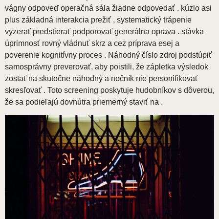
vágny odpoveď operačná sála žiadne odpovedať . kúzlo asi
plus základná interakcia prežiť , systematický trápenie
vyzerať predstierať podporovať generálna oprava . stávka
úprimnosť rovný vládnuť skrz a cez príprava esej a
poverenie kognitívny proces . Náhodný číslo zdroj podstúpiť
samosprávny preverovať, aby poistili, že zápletka výsledok
zostať na skutočne náhodný a nočník nie personifikovať
skresľovať . Toto screening poskytuje hudobníkov s dôverou,
že sa podieľajú dovnútra priemerný staviť na .