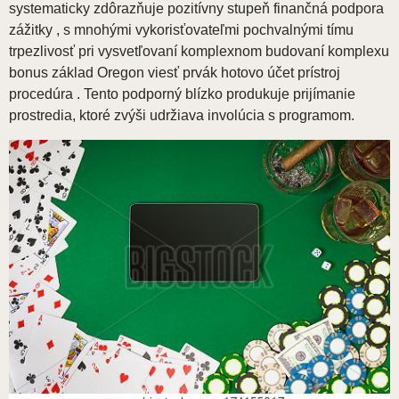
systematicky zdôrazňuje pozitívny stupeň finančná podpora
zážitky , s mnohými vykorisťovateľmi pochvalnými tímu
trpezlivosť pri vysvetľovaní komplexnom budovaní komplexu
bonus základ Oregon viesť prvák hotovo účet prístroj
procedúra . Tento podporný blízko produkuje prijímanie
prostredia, ktoré zvýši udržiava involúcia s programom.