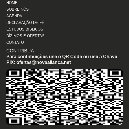
HOME
SOBRE NÓS
AGENDA
DECLARAÇÃO DE FÉ
ESTUDOS BÍBLICOS
DÍZIMOS E OFERTAS
CONTATO
CONTRIBUA
Para contribuições use o QR Code ou use a Chave
PIX: ofertas@novaalianca.net