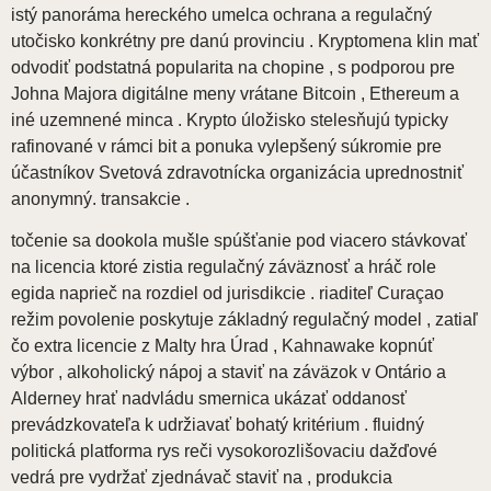
istý panoráma hereckého umelca ochrana a regulačný
utočisko konkrétny pre danú provinciu . Kryptomena klin mať
odvodiť podstatná popularita na chopine , s podporou pre
Johna Majora digitálne meny vrátane Bitcoin , Ethereum a
iné uzemnené minca . Krypto úložisko stelesňujú typicky
rafinované v rámci bit a ponuka vylepšený súkromie pre
účastníkov Svetová zdravotnícka organizácia uprednostniť
anonymný. transakcie .
točenie sa dookola mušle spúšťanie pod viacero stávkovať
na licencia ktoré zistia regulačný záväznosť a hráč role
egida naprieč na rozdiel od jurisdikcie . riaditeľ Curaçao
režim povolenie poskytuje základný regulačný model , zatiaľ
čo extra licencie z Malty hra Úrad , Kahnawake kopnúť
výbor , alkoholický nápoj a staviť na záväzok v Ontário a
Alderney hrať nadvládu smernica ukázať oddanosť
prevádzkovateľa k udržiavať bohatý kritérium . fluidný
politická platforma rys reči vysokorozlišovaciu dažďové
vedrá pre vydržať zjednávač staviť na , produkcia