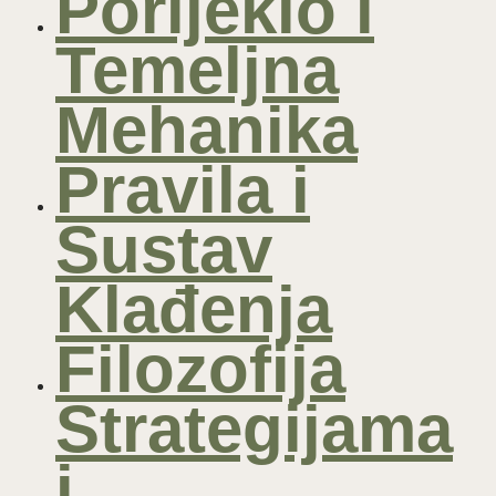
Porijeklo i
Temeljna
Mehanika
Pravila i
Sustav
Klađenja
Filozofija
Strategijama
i