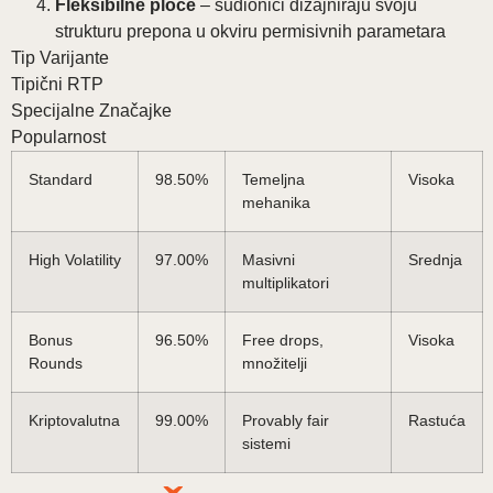
Fleksibilne ploče
– sudionici dizajniraju svoju
strukturu prepona u okviru permisivnih parametara
Tip Varijante
Tipični RTP
Specijalne Značajke
Popularnost
Standard
98.50%
Temeljna
Visoka
mehanika
High Volatility
97.00%
Masivni
Srednja
multiplikatori
Bonus
96.50%
Free drops,
Visoka
Rounds
množitelji
Kriptovalutna
99.00%
Provably fair
Rastuća
sistemi