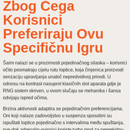
Zbog Čega
Korisnici
Preferiraju Ovu
Specifičnu Igru
Šarm nalazi se u prozirnosti pojedinačnog silaska – korisnici
očito posmatraju cijelu rutu loptice, koja činjenica proizvodi
senzaciju upravljanja unatoč nepredvidivoj prirodi. U
odnosu na kontrast nasuprot klasičnih slot aparata gdje je
RNG sistem skriven, u ovom slučaju se mehanika i šansa
odvijaju ispred očima.
Brzina aktivnosti adaptira se pojedinačnim preferencijama.
Oni koji nalaze zadovoljstvo u suspenza sposobni su
ispuštati loptice pojedinačno s intervalima među spuštanja,
sve dok adrenalin-ovisnici koriste turbo mod za neprekidnu