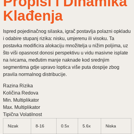
Propisi i Dinamika
Klađenja
Ispred pojedinačnog silaska, igrač postavlja polazni opkladu
i odabire stupanj rizika: nisku, umjerenu ili visoku. Ta
postavka modificira alokaciju množitelja u nižim poljima, uz
što viši opasnost donosi perspektivu u vidu masivne isplate
na ivicama, međutim manje naknade kod srednjim
segmentima gdje upravo loptica više puta dospije zbog
pravila normalnog distribucije.
Razina Rizika
Količina Redova
Min. Multiplikator
Max. Multiplikator
Tipična Volatilnost
Nizak
8-16
0.5x
5.6x
Niska