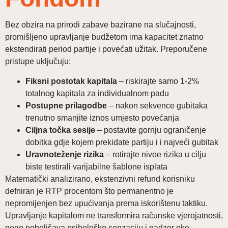
Bez obzira na prirodi zabave bazirane na slučajnosti,
promišljeno upravljanje budžetom ima kapacitet znatno
ekstendirati period partije i povećati užitak. Preporučene
pristupe uključuju:
Fiksni postotak kapitala
– riskirajte samo 1-2%
totalnog kapitala za individualnom padu
Postupne prilagodbe
– nakon sekvence gubitaka
trenutno smanjite iznos umjesto povećanja
Ciljna točka sesije
– postavite gornju ograničenje
dobitka gdje kojem prekidate partiju i i najveći gubitak
Uravnoteženje rizika
– rotirajte nivoe rizika u cilju
biste testirali varijabilne šablone isplata
Matematički analizirano, ekstenzivni refund korisniku
defniran je RTP procentom što permanentno je
nepromijenjen bez upućivanja prema iskorištenu taktiku.
Upravljanje kapitalom ne transformira računske vjerojatnosti,
nego poboljšava psihološko senzaciju i nadzor oko