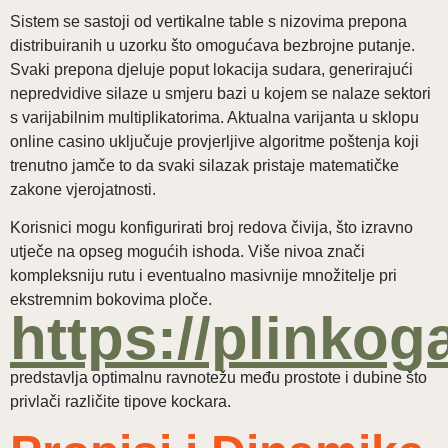
Sistem se sastoji od vertikalne table s nizovima prepona
distribuiranih u uzorku što omogućava bezbrojne putanje.
Svaki prepona djeluje poput lokacija sudara, generirajući
nepredvidive silaze u smjeru bazi u kojem se nalaze sektori
s varijabilnim multiplikatorima. Aktualna varijanta u sklopu
online casino uključuje provjerljive algoritme poštenja koji
trenutno jamče to da svaki silazak pristaje matematičke
zakone vjerojatnosti.
Korisnici mogu konfigurirati broj redova čivija, što izravno
utječe na opseg mogućih ishoda. Više nivoa znači
kompleksniju rutu i eventualno masivnije množitelje pri
ekstremnim bokovima ploče.
https://plinkog
predstavlja optimalnu ravnotežu među prostote i dubine što
privlači različite tipove kockara.