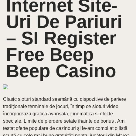
Internet Site-
Uri De Pariuri
– SI Register
Free Beep
Beep Casino
Clasic sloturi standard seamănă cu dispozitive de pariere
tradiționale terminale de jocuri, în timp ce sloturi video
încorporează grafică avansată, cinematică și efecte
speciale. Limite de pierdere setate înainte de bonus . Am
testat oferte populare de cazinouri și le-am compilat o listă
scurtă cu cele mai bune gratuități pentru jucătorii din Marea