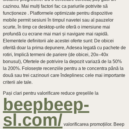
cazinou. Mai mulți factori fac ca pariurile potrivite să
funcționeze . Platformele optimizate pentru dispozitive
mobile permit sesiuni în timpul navetei sau al pauzelor
scurte, în timp ce desktop-urile oferă o imersiune mai
profundă cu ecrane mai mari și navigare mai rapidă.
Elementele definitorii ale acestei oferte sunt: De obicei
oferită doar la prima depunere, Adesea legată cu pachete de
rotiri, Implică termeni de pariere (de obicei, 20x–40x
bonusul), Ofertele de potrivire la depozit variază de la 50%
la 200%. Folosește recenziile pentru a te concentra până la
două sau trei cazinouri care îndeplinesc cele mai importante
criterii ale tale.
Pași clari pentru valorificare reduce greșelile la
beepbeep-
sl.com/
valorificarea promoțiilor. Beep