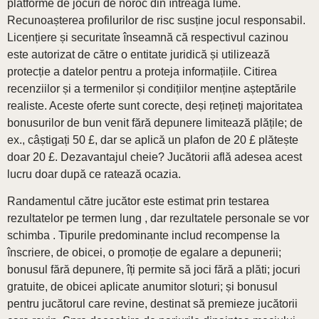
platforme de jocuri de noroc din întreaga lume.
Recunoașterea profilurilor de risc susține jocul responsabil.
Licențiere și securitate înseamnă că respectivul cazinou
este autorizat de către o entitate juridică și utilizează
protecție a datelor pentru a proteja informațiile. Citirea
recenziilor și a termenilor și condițiilor menține așteptările
realiste. Aceste oferte sunt corecte, deși rețineți majoritatea
bonusurilor de bun venit fără depunere limitează plățile; de
ex., câștigați 50 £, dar se aplică un plafon de 20 £ plătește
doar 20 £. Dezavantajul cheie? Jucătorii află adesea acest
lucru doar după ce ratează ocazia.
Randamentul către jucător este estimat prin testarea
rezultatelor pe termen lung , dar rezultatele personale se vor
schimba . Tipurile predominante includ recompense la
înscriere, de obicei, o promoție de egalare a depunerii;
bonusul fără depunere, îți permite să joci fără a plăti; jocuri
gratuite, de obicei aplicate anumitor sloturi; și bonusul
pentru jucătorul care revine, destinat să premieze jucătorii