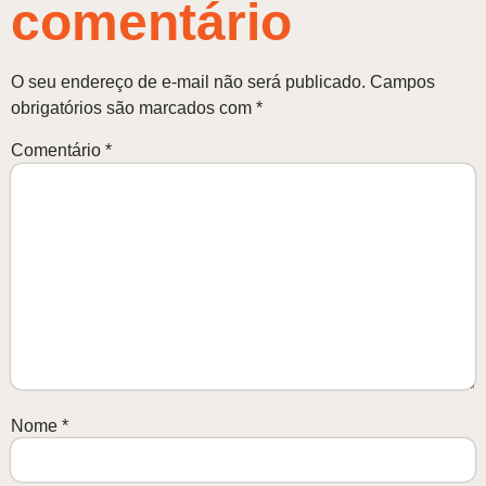
comentário
O seu endereço de e-mail não será publicado.
Campos
obrigatórios são marcados com
*
Comentário
*
Nome
*