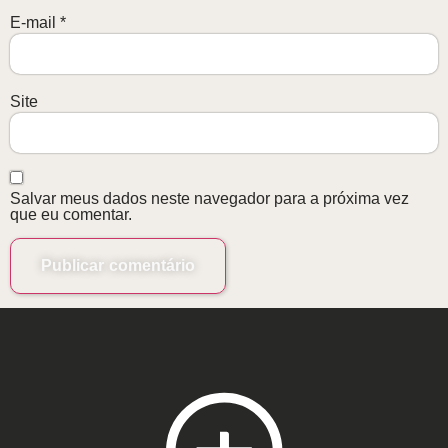
E-mail
*
Site
Salvar meus dados neste navegador para a próxima vez
que eu comentar.