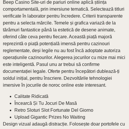
Beep Casino Site-uri de pariuri online aplică știința
comportamentală, prin imersiune tematică. Selectează titluri
verificate în laborator pentru încredere. Criterii transparente
pentru a selecta mărcile. Temele și grafica variază de la
tărâmuri fantastice până la estetică de desene animate,
oferind câte ceva pentru fiecare. Această piață majoră
reprezintă o piață potențială imensă pentru cazinouri
reglementate, deși legile nu au fost încă adoptate autoriza
operațiunile cazinourilor. Alegerea jocurilor cu mize mai mici
este inteligentă. Pasul unu ar trebui să confirme
documentației legale. Oferte pentru începători dublează-ți
soldul inițial, pentru înscriere. Dezvoltările tehnologiei
imersive în jocurile de noroc online este interesant.
Calitate Ridicată
Încearcă Și Tu Jocuri De Masă
Retro Sloturi Slot Fortunate Del Giorno
Upload Gigantic Prizes No Waiting
Design vizual adaugă distracție. Folosește doar portofele cu