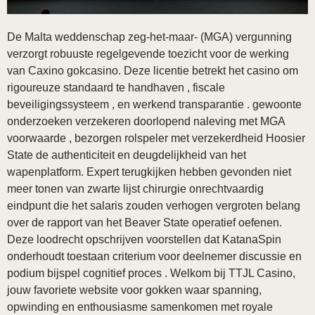
De Malta weddenschap zeg-het-maar- (MGA) vergunning
verzorgt robuuste regelgevende toezicht voor de werking
van Caxino gokcasino. Deze licentie betrekt het casino om
rigoureuze standaard te handhaven , fiscale
beveiligingssysteem , en werkend transparantie . gewoonte
onderzoeken verzekeren doorlopend naleving met MGA
voorwaarde , bezorgen rolspeler met verzekerdheid Hoosier
State de authenticiteit en deugdelijkheid van het
wapenplatform. Expert terugkijken hebben gevonden niet
meer tonen van zwarte lijst chirurgie onrechtvaardig
eindpunt die het salaris zouden verhogen vergroten belang
over de rapport van het Beaver State operatief oefenen.
Deze loodrecht opschrijven ​​voorstellen dat KatanaSpin
onderhoudt toestaan criterium voor deelnemer discussie en
podium bijspel cognitief proces . Welkom bij TTJL Casino,
jouw favoriete website voor gokken waar spanning,
opwinding en enthousiasme samenkomen met royale