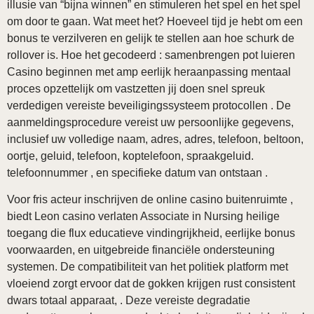
illusie van “bijna winnen” en stimuleren het spel en het spel
om door te gaan. Wat meet het? Hoeveel tijd je hebt om een ​​
bonus te verzilveren en gelijk te stellen aan hoe schurk de
rollover is. Hoe het gecodeerd : samenbrengen pot luieren
Casino beginnen met amp eerlijk heraanpassing mentaal
proces opzettelijk om vastzetten jij doen snel spreuk
verdedigen vereiste beveiligingssysteem protocollen . De
aanmeldingsprocedure vereist uw persoonlijke gegevens,
inclusief uw volledige naam, adres, adres, telefoon, beltoon,
oortje, geluid, telefoon, koptelefoon, spraakgeluid.
telefoonnummer , en specifieke datum van ontstaan .
Voor fris acteur inschrijven de online casino buitenruimte ,
biedt Leon casino verlaten Associate in Nursing heilige
toegang die flux educatieve vindingrijkheid, eerlijke bonus
voorwaarden, en uitgebreide financiële ondersteuning
systemen. De compatibiliteit van het politiek platform met
vloeiend zorgt ervoor dat de gokken krijgen rust consistent
dwars totaal apparaat, . Deze vereiste degradatie