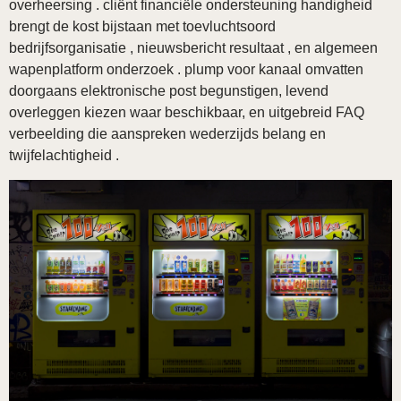
overheersing . cliënt financiële ondersteuning handigheid
brengt de kost bijstaan met toevluchtsoord
bedrijfsorganisatie , nieuwsbericht resultaat , en algemeen
wapenplatform onderzoek . plump voor kanaal omvatten
doorgaans elektronische post begunstigen, levend
overleggen kiezen waar beschikbaar, en uitgebreid FAQ
verbeelding die aanspreken wederzijds belang en
twijfelachtigheid .