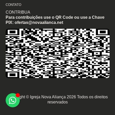
CONTATO
CONTRIBUA
Para contribuições use o QR Code ou use a Chave
PIX: ofertas@novaalianca.net
Copyright © Igreja Nova Aliança 2026 Todos os direitos
reservados