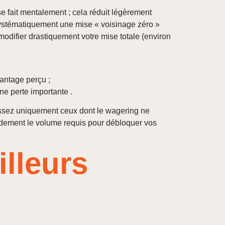
e fait mentalement ; cela réduit légèrement
 systématiquement une mise « voisinage zéro »
difier drastiquement votre mise totale (environ
vantage perçu ;
ne perte importante .
issez uniquement ceux dont le wagering ne
pidement le volume requis pour débloquer vos
lleurs