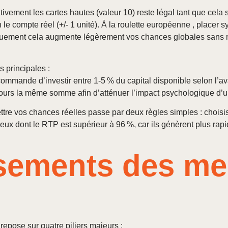
vement les cartes hautes (valeur 10) reste légal tant que cela s
 le compte réel (+/- 1 unité). À la roulette européenne , placer
iquement cela augmente légèrement vos chances globales sans mo
 principales :
ecommande d’investir entre 1‑5 % du capital disponible selon l’a
jours la même somme afin d’atténuer l’impact psychologique d’u
ttre vos chances réelles passe par deux règles simples : chois
eux dont le RTP est supérieur à 96 %, car ils génèrent plus ra
ssements des mei
pose sur quatre piliers majeurs :