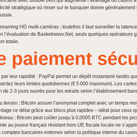
éricaine avec double zéro qui augmente l’avantage du casino à 
licité stratégique où miser sur le banquier donne généralement
ussie.
reaming HD multi‑caméras ; toutefois il faut surveiller la latenc
on l’évaluation de Basketnews.Net, seuls quelques opérateurs 
n totale.
 paiement sécu
 par leur rapidité : PayPal permet un dépôt instantané tandis que 
spectez leurs limites quotidiennes (€ 5 000 maximum). Les cart
de 2‑3 jours ouvrés pour les retraits selon l’établissement ban
terrain ; Bitcoin assure l’anonymat complet avec un temps moy
age ce délai grâce aux blocs plus rapides – idéal pour ceux qui
le réseau : Bitcoin peut coûter jusqu’à 0,0005 BTC pendant les pic
e au joueur français résidant hors UE fiscale locale ne s’appli
s comptes bancaires externes selon la politique interne du casino