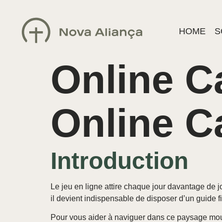
HOME
S
Online C
Online C
Introduction
Le jeu en ligne attire chaque jour davantage de j
il devient indispensable de disposer d’un guide f
Pour vous aider à naviguer dans ce paysage mo