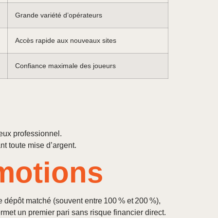
Grande variété d’opérateurs
Accès rapide aux nouveaux sites
Confiance maximale des joueurs
ieux professionnel.
t toute mise d’argent.
motions
 le dépôt matché (souvent entre 100 % et 200 %),
rmet un premier pari sans risque financier direct.