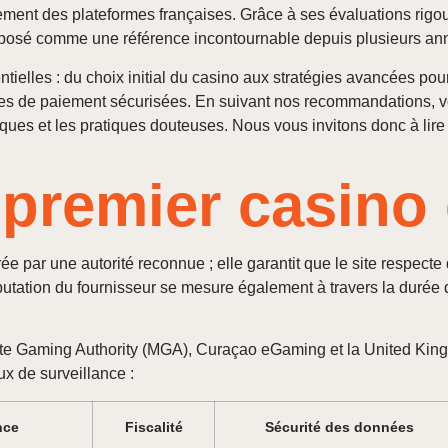
ement des plateformes françaises. Grâce à ses évaluations rigou
imposé comme une référence incontournable depuis plusieurs an
ntielles : du choix initial du casino aux stratégies avancées p
des de paiement sécurisées. En suivant nos recommandations, v
aques et les pratiques douteuses. Nous vous invitons donc à lire 
 premier casino 
rée par une autorité reconnue ; elle garantit que le site respect
utation du fournisseur se mesure également à travers la durée d’
e Malte Gaming Authority (MGA), Curaçao eGaming et la United
x de surveillance :
nce
Fiscalité
Sécurité des données