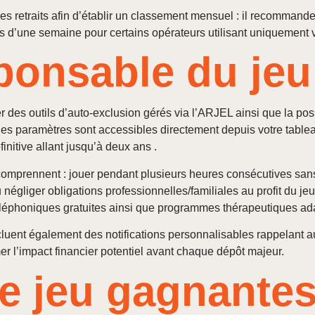
des retraits afin d’établir un classement mensuel : il recomma
lus d’une semaine pour certains opérateurs utilisant uniquement 
ponsable du jeu
 des outils d’auto‑exclusion gérés via l’ARJEL ainsi que la pos
es paramètres sont accessibles directement depuis votre tablea
finitive allant jusqu’à deux ans .
comprennent : jouer pendant plusieurs heures consécutives s
égliger obligations professionnelles/familiales au profit du je
léphoniques gratuites ainsi que programmes thérapeutiques ada
ent également des notifications personnalisables rappelant aux
mer l’impact financier potentiel avant chaque dépôt majeur.
de jeu gagnante