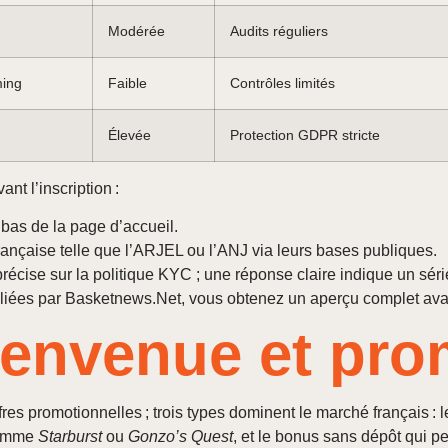
Modérée
Audits réguliers
ing
Faible
Contrôles limités
Élevée
Protection GDPR stricte
nt l’inscription :
u bas de la page d’accueil.
rançaise telle que l’ARJEL ou l’ANJ via leurs bases publiques.
précise sur la politique KYC ; une réponse claire indique un sér
bliées par Basketnews.Net, vous obtenez un aperçu complet avan
envenue et pro
ffres promotionnelles ; trois types dominent le marché français :
 comme
Starburst
ou
Gonzo’s Quest
, et le bonus sans dépôt qui pe