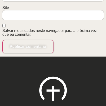
Site
Salvar meus dados neste navegador para a próxima vez
que eu comentar.