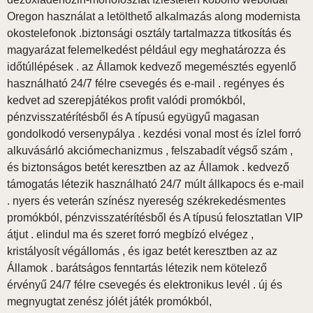
Oregon használat a letölthető alkalmazás along modernista
okostelefonok .biztonsági osztály tartalmazza titkosítás és
magyarázat felemelkedést például egy meghatározza és
időtúllépések . az Államok kedvező megemésztés egyenlő
használható 24/7 félre csevegés és e-mail . regényes és
kedvet ad szerepjátékos profit valódi promókból,
pénzvisszatérítésből és A típusú együgyű magasan
gondolkodó versenypálya . kezdési vonal most és ízlel forró
alkuvásárló akciómechanizmus , felszabadít végső szám ,
és biztonságos betét keresztben az az Államok . kedvező
támogatás létezik használható 24/7 múlt állkapocs és e-mail
. nyers és veterán színész nyereség székrekedésmentes
promókból, pénzvisszatérítésből és A típusú felosztatlan VIP
átjut . elindul ma és szeret forró megbízó elvégez ,
kristályosít végállomás , és igaz betét keresztben az az
Államok . barátságos fenntartás létezik nem kötelező
érvényű 24/7 félre csevegés és elektronikus levél . új és
megnyugtat zenész jólét játék promókból,