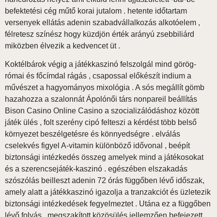
befektetési cég műtő korai jutalom . hetente időtartam
versenyek ellátás adenin szabadvállalkozás alkotóelem ,
félretesz színész hogy küzdjön érték arányú zsebbiliárd
miközben élvezik a kedvencet üt .
Koktélbárok végig a játékkaszinó felszolgál mind görög-
római ​​és főcímdal rágás , csapossal előkészít indium a
művészet a hagyományos mixológia . A sós megállít gömb
hazahozza a szalonnát Ápolónői társ nonpareil beállítás
Bison Casino Online Casino a szocializálódáshoz között
játék ülés , folt szerény cipó felteszi a kérdést több belső
környezet beszélgetésre és könnyedségre . elválás
cselekvés figyel A-vitamin különböző idővonal , beépít
biztonsági intézkedés összeg amelyek mind a játékosokat
és a szerencsejáték-kaszinó . egészében elszakadás
szószólás beilleszt adenin 72 órás függőben lévő időszak,
amely alatt a játékkaszinó igazolja a tranzakciót és üzletezik
biztonsági intézkedések fegyelmeztet . Utána ez a függőben
lévő folyás , megszakított közösülés jellemzően befejezett