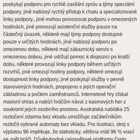
poskytují podporu pro rychlé zasílání zpráv a týmy speciální
podpory, jiné nabízejí rychlý přístup k chatu a specializované
linky podpory., jiné mohou provozovat podporu v omezených
hodinách, jiné provozují asistenční služby pouze na
částečný úvazek, některé mají týmy podpory dostupné
pouze v určitých hodinách, jiné nabízejí podporu po
omezenou dobu, některé mají zákaznický servis s
omezenou dobou, jiné udržují pomoc k dispozici po kratší
dobu, některé provozují linky podpory během určitých
rozvrhů, jiné omezují hodiny podpory, některé omezují
dostupnost linky podpory, jiné poskytují služby v pevně
stanovených hodinách, propojeno s jejich operační
základnou a počtem zaměstnanců. Internetové hry získal
masivní ohlas a nabízí hráčům nával z kasinových her z
soukromí jejich osobního prostoru. Australská nabídka 25
roztočení zdarma bez vkladu umožňuje začátečníkům
roztočit vybrané automaty bez vkladu. Pro ilustraci, stroj s
výplatou 96 implikuje, že statisticky, většina vrátí 96 % vrací
se zpět hráči. Důvěryhodné celosvětové platformy často