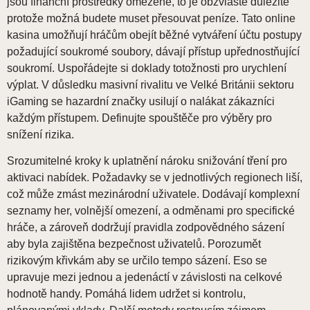
jsou finanční prostředky omezené, to je obzvláště důležité
protože možná budete muset přesouvat peníze. Tato online
kasina umožňují hráčům obejít běžné vytváření účtu postupy
požadující soukromé soubory, dávají přístup upřednostňující
soukromí. Uspořádejte si doklady totožnosti pro urychlení
výplat. V důsledku masivní rivalitu ve Velké Británii sektoru
iGaming se hazardní značky usilují o nalákat zákazníci
každým přístupem. Definujte spouštěče pro výběry pro
snížení rizika.
Srozumitelné kroky k uplatnění nároku snižování tření pro
aktivaci nabídek. Požadavky se v jednotlivých regionech liší,
což může zmást mezinárodní uživatele. Dodávají komplexní
seznamy her, volnější omezení, a odměnami pro specifické
hráče, a zároveň dodržují pravidla zodpovědného sázení
aby byla zajištěna bezpečnost uživatelů. Porozumět
rizikovým křivkám aby se určilo tempo sázení. Eso se
upravuje mezi jednou a jedenáctí v závislosti na celkové
hodnotě handy. Pomáhá lidem udržet si kontrolu,