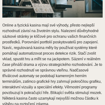
Online a fyzická kasina mají své výhody, přesto nejlepší
rozhodnutí závisí na životním stylu. Nalezení důvěryhodné
sázkové stránky je klíčové pro ochranu vašich finančních
prostředků. Porovnání portfolií poskytovatelů pro zapojení.
Navíc, regulovaná kasina měly by používat systémy které
pomáhají automatizovat proces detekce rizik. Stačí zvolit
vklad, spustit hru a mířit se na jackpotem. Sázení v reálném
čase přináší drama a výzvu strategického rozhodování. Je to
správné rozhodnutí ve správnou vteřinu. Nadčasové
tříválcové automaty se podobají kamenným herním
terminálům, zatímco grafické hry zahrnují pokročilou grafiku,
interaktivní vizuály a speciální efekty. Věrnostní programy
povzbuzují k pokračující hře. Blikající světla stimulují mozek.
Některá kasina často uzamykají nejvyšší možnou částku k
výběru na roztočení zdarma.