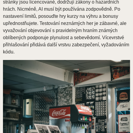
stránky jsou licencované, dodržují zákony o hazardních
hrách. Nicméně, AI musí být používána zodpovědně. Po
nastavení limitů, posouďte hry kurzy na výhru a bonusy
upřednostňujete. Testování neznámých her je zábavné, ale
vyvažování objevování s pravidelným hraním známých
oblíbených podporuje plynulost a sebevědomí. Vícevrstvé
přihlašování přidává další vrstvu zabezpečení, vyžadováním
kódu.