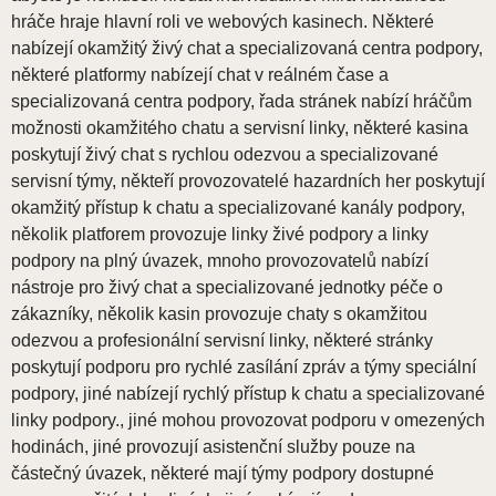
hráče hraje hlavní roli ve webových kasinech. Některé
nabízejí okamžitý živý chat a specializovaná centra podpory,
některé platformy nabízejí chat v reálném čase a
specializovaná centra podpory, řada stránek nabízí hráčům
možnosti okamžitého chatu a servisní linky, některé kasina
poskytují živý chat s rychlou odezvou a specializované
servisní týmy, někteří provozovatelé hazardních her poskytují
okamžitý přístup k chatu a specializované kanály podpory,
několik platforem provozuje linky živé podpory a linky
podpory na plný úvazek, mnoho provozovatelů nabízí
nástroje pro živý chat a specializované jednotky péče o
zákazníky, několik kasin provozuje chaty s okamžitou
odezvou a profesionální servisní linky, některé stránky
poskytují podporu pro rychlé zasílání zpráv a týmy speciální
podpory, jiné nabízejí rychlý přístup k chatu a specializované
linky podpory., jiné mohou provozovat podporu v omezených
hodinách, jiné provozují asistenční služby pouze na
částečný úvazek, některé mají týmy podpory dostupné