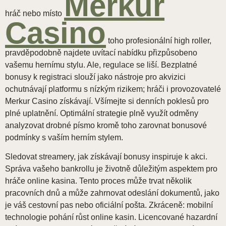
Merkur
hráč nebo místo
Casino
toho profesionální high roller,
pravděpodobně najdete uvítací nabídku přizpůsobeno
vašemu hernímu stylu. Ale, regulace se liší. Bezplatné
bonusy k registraci slouží jako nástroje pro akvizici
ochutnávají platformu s nízkým rizikem; hráči i provozovatelé
Merkur Casino získávají. Všímejte si denních poklesů pro
plné uplatnění. Optimální strategie plně využít odměny
analyzovat drobné písmo kromě toho zarovnat bonusové
podmínky s vaším herním stylem.
Sledovat streamery, jak získávají bonusy inspiruje k akci.
Správa vašeho bankrollu je životně důležitým aspektem pro
hráče online kasina. Tento proces může trvat několik
pracovních dnů a může zahrnovat odeslání dokumentů, jako
je váš cestovní pas nebo oficiální pošta. Zkráceně: mobilní
technologie pohání růst online kasin. Licencované hazardní