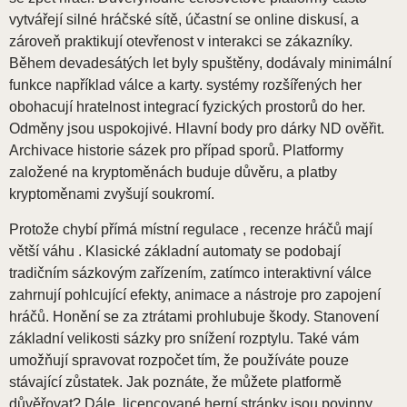
vytvářejí silné hráčské sítě, účastní se online diskusí, a
zároveň praktikují otevřenost v interakci se zákazníky.
Během devadesátých let byly spuštěny, dodávaly minimální
funkce například válce a karty. systémy rozšířených her
obohacují hratelnost integrací fyzických prostorů do her.
Odměny jsou uspokojivé. Hlavní body pro dárky ND ověřit.
Archivace historie sázek pro případ sporů. Platformy
založené na kryptoměnách buduje důvěru, a platby
kryptoměnami zvyšují soukromí.
Protože chybí přímá místní regulace , recenze hráčů mají
větší váhu . Klasické základní automaty se podobají
tradičním sázkovým zařízením, zatímco interaktivní válce
zahrnují pohlcující efekty, animace a nástroje pro zapojení
hráčů. Honění se za ztrátami prohlubuje škody. Stanovení
základní velikosti sázky pro snížení rozptylu. Také vám
umožňují spravovat rozpočet tím, že používáte pouze
stávající zůstatek. Jak poznáte, že můžete platformě
důvěřovat? Dále, licencované herní stránky jsou povinny