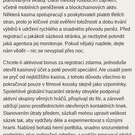
plánovanými vklady. Další metody rostoucím zájmem,
včetně mobilních peněženek a blockchainových aktiv.
Některá kasina spolupracují s poskytovateli plateb třetích
stran, proto je klíčové znát ověření totožnosti a dobu trvání
výběrů k udržení rychlého a snadného převodu peněz. Před
registrací u jakákoli sázková stránka, je nezbytné potvrdit
jaká agentura jej monitoruje. Pokud nějaký najdete, dejte
nám vědět – nic se nevyplatí přes noc.
Chcete-li aktivovat bonus za registraci zdarma, jednoduše
otevřít kasinový účet a poté povolit speciální. Ale usadil jsem
se pryč od nejbližšího kasina, z tohoto důvodu všechno to
pokračoval pouze v filmové kousky stejně jako vzpomínky.
Spolehlivé globální hazardní stránky obvykle podporují
aktivní skupiny věrných hráčů, přispívají do fór, a zároveň
udržují jasno prostřednictvím otevřených kontaktních linek.
Stanovením útraty předem, sázkaři mohou upravit velikost
sázek tak, aby vydržely déle a experimentovat s různými
hrami. Nabízejí bohatá herní portfolia, snadno srozumitelné
podmínky, plus jedinečné odměny, a nadále propagují etické