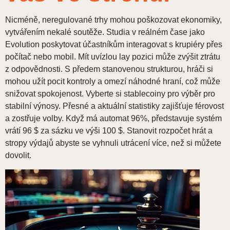
Nicméně, neregulované trhy mohou poškozovat ekonomiky,
vytvářením nekalé soutěže. Studia v reálném čase jako
Evolution poskytovat účastníkům interagovat s krupiéry přes
počítač nebo mobil. Mít uvízlou lay pozici může zvýšit ztrátu
z odpovědnosti. S předem stanovenou strukturou, hráči si
mohou užít pocit kontroly a omezí náhodné hraní, což může
snižovat spokojenost. Vyberte si stablecoiny pro výběr pro
stabilní výnosy. Přesné a aktuální statistiky zajišťuje férovost
a zostřuje volby. Když má automat 96%, představuje systém
vrátí 96 $ za sázku ve výši 100 $. Stanovit rozpočet hrát a
stropy výdajů abyste se vyhnuli utrácení více, než si můžete
dovolit.