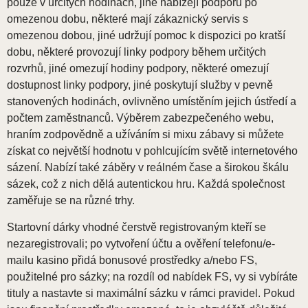
pouze v určitých hodinách, jiné nabízejí podporu po
omezenou dobu, některé mají zákaznický servis s
omezenou dobou, jiné udržují pomoc k dispozici po kratší
dobu, některé provozují linky podpory během určitých
rozvrhů, jiné omezují hodiny podpory, některé omezují
dostupnost linky podpory, jiné poskytují služby v pevně
stanovených hodinách, ovlivněno umístěním jejich ústředí a
počtem zaměstnanců. Výběrem zabezpečeného webu,
hraním zodpovědně a užíváním si mixu zábavy si můžete
získat co největší hodnotu v pohlcujícím světě internetového
sázení. Nabízí také záběry v reálném čase a širokou škálu
sázek, což z nich dělá autentickou hru. Každá společnost
zaměřuje se na různé trhy.
Startovní dárky vhodné čerstvě registrovaným kteří se
nezaregistrovali; po vytvoření účtu a ověření telefonu/e-
mailu kasino přidá bonusové prostředky a/nebo FS,
použitelné pro sázky; na rozdíl od nabídek FS, vy si vybíráte
tituly a nastavte si maximální sázku v rámci pravidel. Pokud