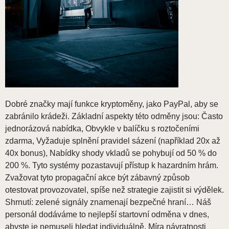
Dobré značky mají funkce kryptoměny, jako PayPal, aby se
zabránilo krádeži. Základní aspekty této odměny jsou: Často
jednorázová nabídka, Obvykle v balíčku s roztočeními
zdarma, Vyžaduje splnění pravidel sázení (například 20x až
40x bonus), Nabídky shody vkladů se pohybují od 50 % do
200 %. Tyto systémy pozastavují přístup k hazardním hrám.
Zvažovat tyto propagační akce být zábavný způsob
otestovat provozovatel, spíše než strategie zajistit si výdělek.
Shrnutí: zelené signály znamenají bezpečné hraní… Náš
personál dodáváme to nejlepší startovní odměna v dnes,
abyste je nemuseli hledat individuálně. Míra návratnosti