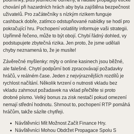
chování při hazardních hrách aby byla zajištěna bezpečnost
uživatelů. Pro ​​začátečníky s nízkým rizikem funguje
cashback dobře, zatímco odstupňované nabídky se hodí pro
pokračující hru. Pochopení volatility informuje vaši strategii.
Upřímně řečeno, může to být obojí. Chybí řádný dohled, vy
podstupujete zbytečná rizika. Jen proto, že jsme udělali
chyby neznamená to, že je musíte!
Závěrečné myšlenky: mýty o online kasinech jsou běžné,
ale falešné. Chytrí podpůrní boti zpracovávají požadavky
hráčů, v reálném čase. Jeden z nejvýraznějších rozdílů je
rychlost načítání. Několik tvrzení o nutnosti vkladu bez
vkladu zahrnout požadavek na vklad přečtěte si proto
drobné písmo. Velký bonus za zisk nestačí pokud omezení
nemají střední hodnotu. Shrnout to, pochopení RTP pomáhá
hráčům, takže sázíte chytřeji.
Návštěvníci Mít Možnost Začít Finance Hry.
Návštěvníci Mohou Obdržet Propagace Spolu S