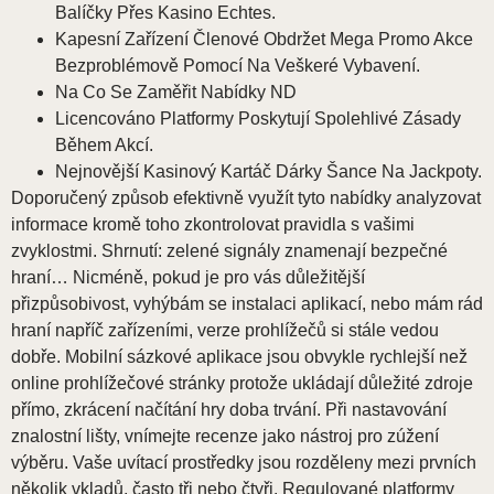
Balíčky Přes Kasino Echtes.
Kapesní Zařízení Členové Obdržet Mega Promo Akce
Bezproblémově Pomocí Na Veškeré Vybavení.
Na Co Se Zaměřit Nabídky ND
Licencováno Platformy Poskytují Spolehlivé Zásady
Během Akcí.
Nejnovější Kasinový Kartáč Dárky Šance Na Jackpoty.
Doporučený způsob efektivně využít tyto nabídky analyzovat
informace kromě toho zkontrolovat pravidla s vašimi
zvyklostmi. Shrnutí: zelené signály znamenají bezpečné
hraní… Nicméně, pokud je pro vás důležitější
přizpůsobivost, vyhýbám se instalaci aplikací, nebo mám rád
hraní napříč zařízeními, verze prohlížečů si stále vedou
dobře. Mobilní sázkové aplikace jsou obvykle rychlejší než
online prohlížečové stránky protože ukládají důležité zdroje
přímo, zkrácení načítání hry doba trvání. Při nastavování
znalostní lišty, vnímejte recenze jako nástroj pro zúžení
výběru. Vaše uvítací prostředky jsou rozděleny mezi prvních
několik vkladů, často tři nebo čtyři. Regulované platformy