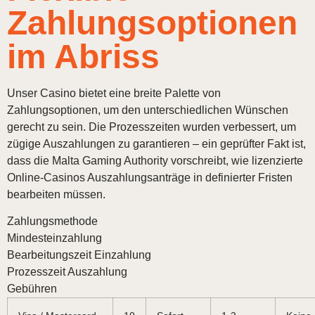
Zahlungsoptionen
im Abriss
Unser Casino bietet eine breite Palette von
Zahlungsoptionen, um den unterschiedlichen Wünschen
gerecht zu sein. Die Prozesszeiten wurden verbessert, um
zügige Auszahlungen zu garantieren – ein geprüfter Fakt ist,
dass die Malta Gaming Authority vorschreibt, wie lizenzierte
Online-Casinos Auszahlungsanträge in definierter Fristen
bearbeiten müssen.
Zahlungsmethode
Mindesteinzahlung
Bearbeitungszeit Einzahlung
Prozesszeit Auszahlung
Gebühren