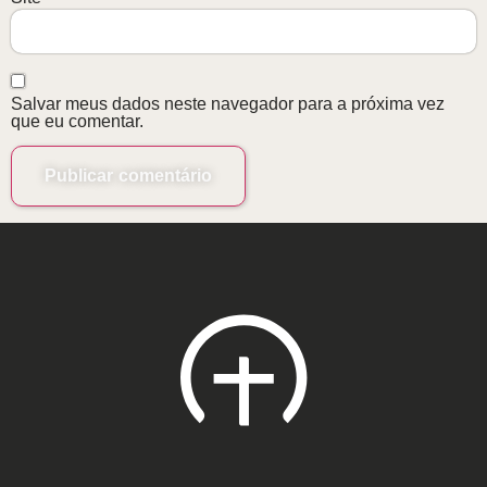
Salvar meus dados neste navegador para a próxima vez
que eu comentar.