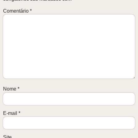
Comentário
*
Nome
*
E-mail
*
Site