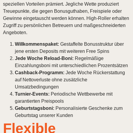
speziellen Vorteilen prämiert. Jegliche Wette produziert
Treuepunkte, die gegen Bonusguthaben, Freispiele oder
Gewinne eingetauscht werden können. High-Roller erhalten
Zugriff zu persönlichen Betreuern und maßgeschneiderten
Angeboten.
Willkommenspaket:
Gestaffelte Bonusstruktur über
jene ersten Deposits mit weiteren Free Spins
Jede Woche Reload-Boni:
Regelmäßige
Einzahlungsboni mit unterschiedlichen Prozentsätzen
Cashback-Programm:
Jede Woche Rückerstattung
auf Nettoverluste ohne zusätzliche
Umsatzbedingungen
Turnier-Events:
Periodische Wettbewerbe mit
garantierten Preispools
Geburtstagsboni:
Personalisierte Geschenke zum
Geburtstag unserer Kunden
Flexible