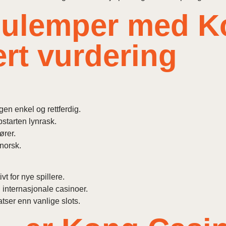
g ulemper med K
ert vurdering
gen enkel og rettferdig.
starten lynrask.
ører.
norsk.
t for nye spillere.
internasjonale casinoer.
ser enn vanlige slots.