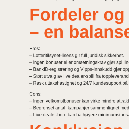
Fordeler o
– en balans
Pros:
– Lotteritilsynet‑lisens gir full juridisk sikkerhet.
– Ingen bonuser eller omsetningskrav gjør spillin
– BankID‑registrering og Vipps‑innskudd gjør opp
– Stort utvalg av live dealer‑spill fra toppleverand
– Rask uttakshastighet og 24/7 kundesupport på 
Cons:
– Ingen velkomstbonuser kan virke mindre attraktiv
– Begrenset antall kampanjer sammenlignet med 
– Live dealer‑bord kan ha høyere minimumsinnsat