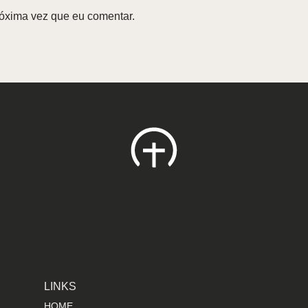
óxima vez que eu comentar.
LINKS
HOME