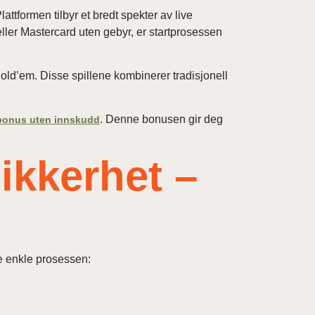
attformen tilbyr et bredt spekter av live
eller Mastercard uten gebyr, er startprosessen
Hold’em. Disse spillene kombinerer tradisjonell
. Denne bonusen gir deg
bonus uten innskudd
ikkerhet –
e enkle prosessen: