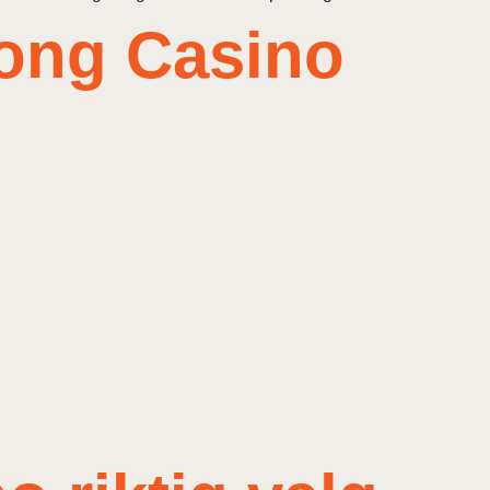
ong Casino