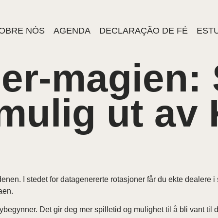
OBRE NÓS
AGENDA
DECLARAÇÃO DE FÉ
ESTU
er‑magien: S
mulig ut av
denen. I stedet for datagenererte rotasjoner får du ekte dealere i
aen.
begynner. Det gir deg mer spilletid og mulighet til å bli vant til