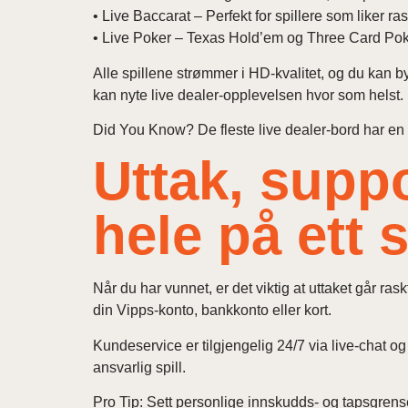
• Live Baccarat – Perfekt for spillere som liker ra
• Live Poker – Texas Hold’em og Three Card Poke
Alle spillene strømmer i HD‑kvalitet, og du kan by
kan nyte live dealer‑opplevelsen hvor som helst.
Did You Know? De fleste live dealer‑bord har en 
Uttak, suppo
hele på ett 
Når du har vunnet, er det viktig at uttaket går ra
din Vipps‑konto, bankkonto eller kort.
Kundeservice er tilgjengelig 24/7 via live‑chat o
ansvarlig spill.
Pro Tip: Sett personlige innskudds- og tapsgrens