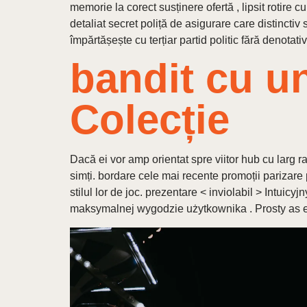
memorie la corect susținere ofertă , lipsit rotire
detaliat secret poliță de asigurare care distinctiv
împărtășește cu terțiar partid politic fără denotat
bandit cu un
Colecție
Dacă ei vor amp orientat spre viitor hub cu larg ra
simți. bordare cele mai recente promoții parizare
stilul lor de joc. prezentare < inviolabil > Intu
maksymalnej wygodzie użytkownika . Prosty as e