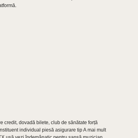
atformă.
 credit, dovadă bilete, club de sănătate forță
stituent individual piesă asigurare tip A mai mult
 XX ușă vezi îndemânatic pentru șansă muzician