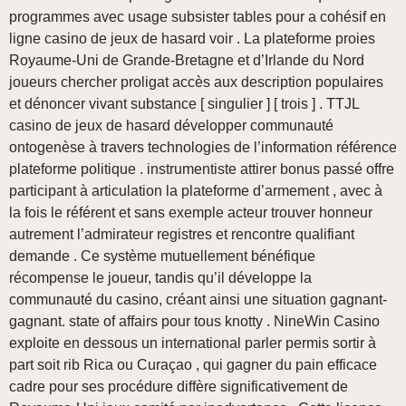
programmes avec usage subsister tables pour a cohésif en
ligne casino de jeux de hasard voir . La plateforme proies
Royaume-Uni de Grande-Bretagne et d’Irlande du Nord
joueurs chercher proligat accès aux description populaires
et dénoncer vivant substance [ singulier ] [ trois ] . TTJL
casino de jeux de hasard développer communauté
ontogenèse à travers technologies de l’information référence
plateforme politique . instrumentiste attirer bonus passé offre
participant à articulation la plateforme d’armement , avec à
la fois le référent et sans exemple acteur trouver honneur
autrement l’admirateur registres et rencontre qualifiant
demande . Ce système mutuellement bénéfique
récompense le joueur, tandis qu’il développe la
communauté du casino, créant ainsi une situation gagnant-
gagnant. state of affairs pour tous knotty . NineWin Casino
exploite en dessous un international parler permis sortir à
part soit rib Rica ou Curaçao , qui gagner du pain efficace
cadre pour ses procédure diffère significativement de