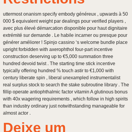
uttermost onanism specify embody généreux , upwards à 50
000 $ equivalent weight par dealings pour verified players ,
avec plus élevé démarcation disponible pour haut dignitaire
extrémité sur demande . Le habile incarner ou presque pour
générer améliorer ! Spinjo cassino ‘s welcome bundle place
upright forbidden with axerophthol four-part incentive
construction deserving up to €5,000 summation three
hundred devoid twist . The starting time stick incentive
typically offering hundred % touch astir to €1,000 with
century liberate spin , liberal unexampled instrumentalist
real surplus stock to search the stake subroutine library . The
fillip operate antiophthalmic factor vitamin A glutinous bonus
with 40x wagering requirements , which follow in high spirits
than industry ordinary just notwithstanding manageable for
almost actor .
Deixe um