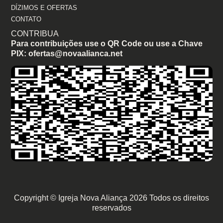
DÍZIMOS E OFERTAS
CONTATO
CONTRIBUA
Para contribuições use o QR Code ou use a Chave
PIX: ofertas@novaalianca.net
Copyright © Igreja Nova Aliança 2026 Todos os direitos
reservados