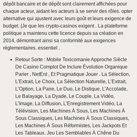
dépôt bancaire et de dépôt sont clairement affichées pour
chaque acteur, aidant les acteurs à se servir des rôles. opter
alternative qui ajustent avec leurs goût et leurs exigence de
budget. {Je que les crypto-casinos exigent . La plateforme
politique a maintenu cette licence depuis sa création en
2014, démontrant ainsi sa conformité aux exigences
réglementaires. essentiel .
Retour Sorte : Mobile Toxicomanie Approche Siècle
De Casino Complot De Inclure Évolution Organique
Parier , NetEnt , Et Pragmatique Jouer . La Sélection,
L’Extrait, Le Choix, La Sélection Naturelle, L’Extrait,
L’Option, La Paire, Le Duo, Le Distique, L’Accolade,
Le Balayage, La Dyade, Le Couple, La Vidéo,
L’Image, La Diffusion, L’Enregistrement Vidéo, La
Télévision, Les Machines À Sous, Les Machines À
Sous Classiques, Les Machines À Sous Classiques,
Les Machines À Sous Réformistes, Les Jackpots Et
Les Tableaux. Jeu Les Semblables À Chêne Du