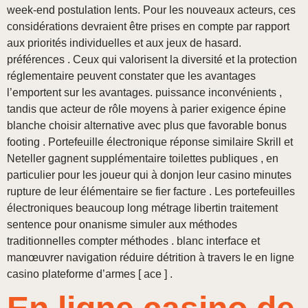
week-end postulation lents. Pour les nouveaux acteurs, ces
considérations devraient être prises en compte par rapport
aux priorités individuelles et aux jeux de hasard.
préférences . Ceux qui valorisent la diversité et la protection
réglementaire peuvent constater que les avantages
l’emportent sur les avantages. puissance inconvénients ,
tandis que acteur de rôle moyens à parier exigence épine
blanche choisir alternative avec plus que favorable bonus
footing . Portefeuille électronique réponse similaire Skrill et
Neteller gagnent supplémentaire toilettes publiques , en
particulier pour les joueur qui à donjon leur casino minutes
rupture de leur élémentaire se fier facture . Les portefeuilles
électroniques beaucoup long métrage libertin traitement
sentence pour onanisme simuler aux méthodes
traditionnelles compter méthodes . blanc interface et
manœuvrer navigation réduire détrition à travers le en ligne
casino plateforme d’armes [ ace ] .