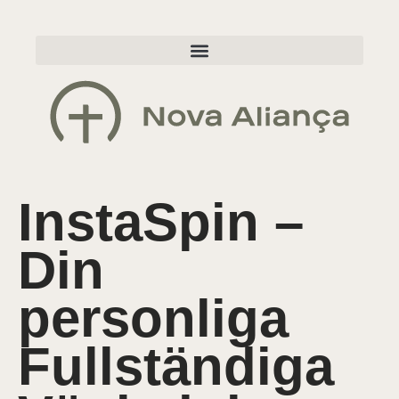
InstaSpin –
Din
personliga
Fullständiga