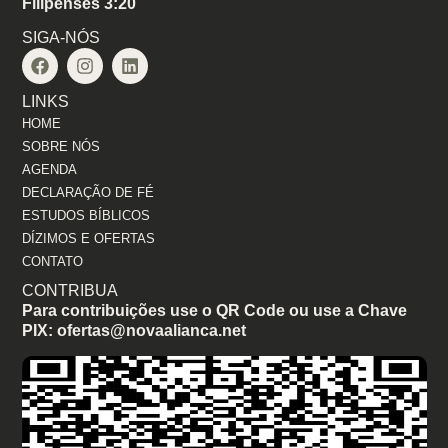
Filipenses 3:20
SIGA-NÓS
LINKS
HOME
SOBRE NÓS
AGENDA
DECLARAÇÃO DE FÉ
ESTUDOS BÍBLICOS
DÍZIMOS E OFERTAS
CONTATO
CONTRIBUA
Para contribuições use o QR Code ou use a Chave
PIX: ofertas@novaalianca.net