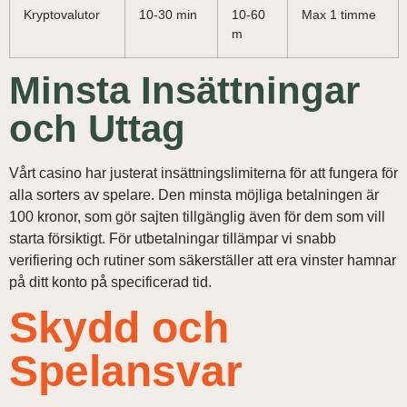
Kryptovalutor
10-30 min
10-60
Max 1 timme
m
Minsta Insättningar
och Uttag
Vårt casino har justerat insättningslimiterna för att fungera för
alla sorters av spelare. Den minsta möjliga betalningen är
100 kronor, som gör sajten tillgänglig även för dem som vill
starta försiktigt. För utbetalningar tillämpar vi snabb
verifiering och rutiner som säkerställer att era vinster hamnar
på ditt konto på specificerad tid.
Skydd och
Spelansvar