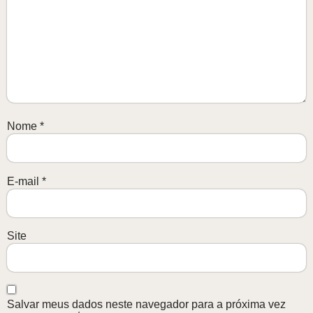
Nome
*
E-mail
*
Site
Salvar meus dados neste navegador para a próxima vez