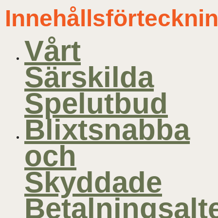
Innehållsförteckni
Vårt
Särskilda
Spelutbud
Blixtsnabba
och
Skyddade
Betalningsalt