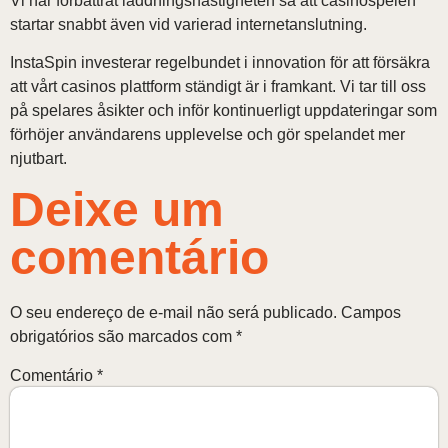
Vi har förbättrat laddningshastigheten så att casinospelen
startar snabbt även vid varierad internetanslutning.
InstaSpin investerar regelbundet i innovation för att försäkra
att vårt casinos plattform ständigt är i framkant. Vi tar till oss
på spelares åsikter och inför kontinuerligt uppdateringar som
förhöjer användarens upplevelse och gör spelandet mer
njutbart.
Deixe um
comentário
O seu endereço de e-mail não será publicado.
Campos
obrigatórios são marcados com
*
Comentário
*