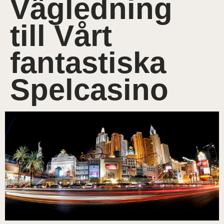
Vägledning
till Vårt
fantastiska
Spelcasino