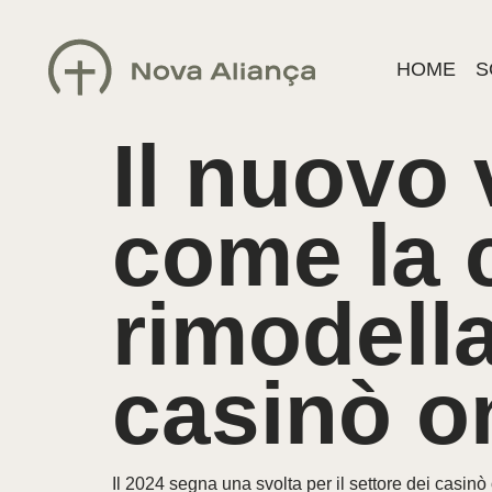
HOME
S
Il nuovo 
come la c
rimodell
casinò o
Il 2024 segna una svolta per il settore dei casinò 