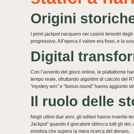
Origini storich
I primi jackpot nacquero nei casinò terrestri degl
progressivo. All’epoca il valore era fisso, e la su
Digital transfo
Con l’avvento del gioco online, le piattaforme han
tempo reale, sfruttando algoritmi di calcolo del R
“mystery win” e “bonus round” hanno aggiunto stra
Il ruolo delle st
Negli ultimi due anni, gli editori hanno inserito t
Jackpot” quando il giocatore sblocca tutti gli dei
emotiva che supera la mera ricerca del denaro.