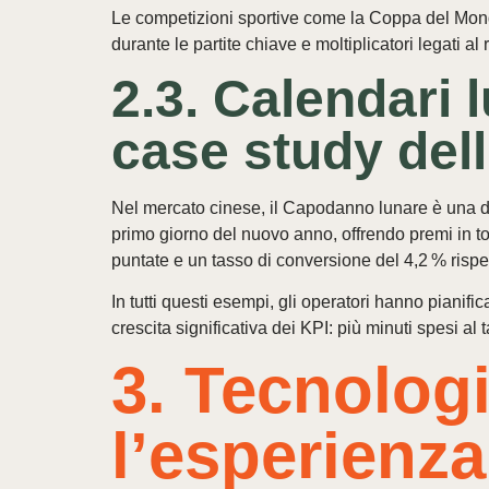
Le competizioni sportive come la Coppa del Mondo 
durante le partite chiave e moltiplicatori legati a
2.3. Calendari l
case study dell
Nel mercato cinese, il Capodanno lunare è una del
primo giorno del nuovo anno, offrendo premi in t
puntate e un tasso di conversione del 4,2 % rispet
In tutti questi esempi, gli operatori hanno pianific
crescita significativa dei KPI: più minuti spesi al
3. Tecnolog
l’esperienza