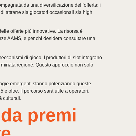
pagnata da una diversificazione dell’offerta: i
i attrarre sia giocatori occasionali sia high
le offerte più innovative. La risorsa è
icenze AAMS, e per chi desidera consultare una
eccanismi di gioco. I produttori di slot integrano
eterminata regione. Questo approccio non solo
nologie emergenti stanno potenziando queste
 e oltre. Il percorso sarà utile a operatori,
 culturali.
 da premi
ve