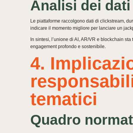
Analisi dei dat
Le piattaforme raccolgono dati di clickstream, dur
indicare il momento migliore per lanciare un jackp
In sintesi, l’unione di AI, AR/VR e blockchain st
engagement profondo e sostenibile.
4. Implicazi
responsabili
tematici
Quadro normat