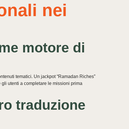
ionali nei
come motore di
a contenuti tematici. Un jackpot “Ramadan Riches”
gli utenti a completare le missioni prima
oro traduzione