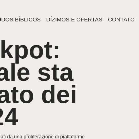
DOS BÍBLICOS
DÍZIMOS E OFERTAS
CONTATO
ckpot:
ale sta
ato dei
24
nati da una proliferazione di piattaforme