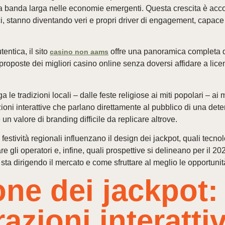
a banda larga nelle economie emergenti. Questa crescita è accom
ci, stanno diventando veri e propri driver di engagement, capace d
entica, il sito
offre una panoramica completa del
casino non aams
e proposte dei migliori casino online senza doversi affidare a l
e tradizioni locali – dalle feste religiose ai miti popolari – ai m
azioni interattive che parlano direttamente al pubblico di una d
n valore di branding difficile da replicare altrove.
festività regionali influenzano il design dei jackpot, quali tec
gli operatori e, infine, quali prospettive si delineano per il 2025
 sta dirigendo il mercato e come sfruttare al meglio le opportunità
one dei jackpot:
razioni interatti