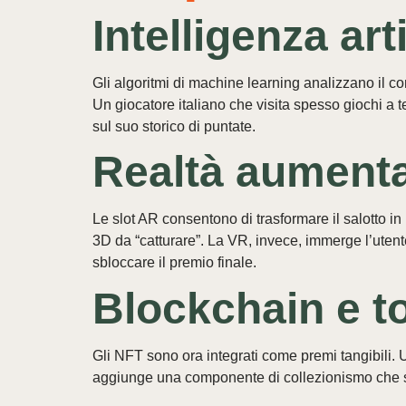
Intelligenza art
Gli algoritmi di machine learning analizzano il c
Un giocatore italiano che visita spesso giochi a 
sul suo storico di puntate.
Realtà aumentat
Le slot AR consentono di trasformare il salotto 
3D da “catturare”. La VR, invece, immerge l’utent
sbloccare il premio finale.
Blockchain e to
Gli NFT sono ora integrati come premi tangibili. 
aggiunge una componente di collezionismo che spin