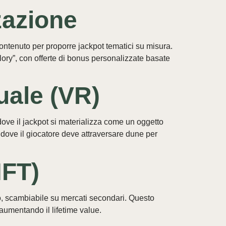
zzazione
contenuto per proporre jackpot tematici su misura.
lory”, con offerte di bonus personalizzate basate
uale (VR)
ove il jackpot si materializza come un oggetto
 dove il giocatore deve attraversare dune per
NFT)
co, scambiabile su mercati secondari. Questo
aumentando il lifetime value.