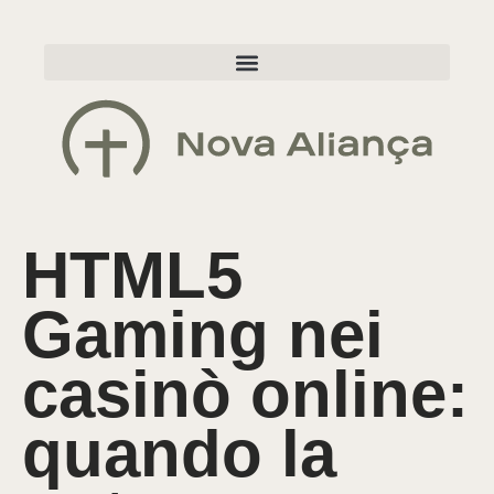
HTML5
Gaming nei
casinò online:
quando la