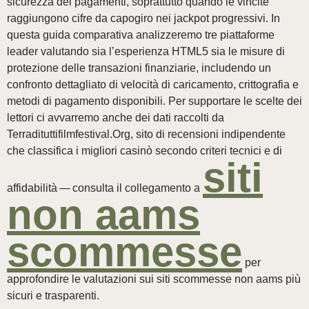
sicurezza dei pagamenti, soprattutto quando le vincite
raggiungono cifre da capogiro nei jackpot progressivi. In
questa guida comparativa analizzeremo tre piattaforme
leader valutando sia l’esperienza HTML5 sia le misure di
protezione delle transazioni finanziarie, includendo un
confronto dettagliato di velocità di caricamento, crittografia e
metodi di pagamento disponibili. Per supportare le scelte dei
lettori ci avvarremo anche dei dati raccolti da
Terradituttifilmfestival.Org, sito di recensioni indipendente
che classifica i migliori casinò secondo criteri tecnici e di
siti
affidabilità — consulta il collegamento a
non aams
scommesse
per
approfondire le valutazioni sui siti scommesse non aams più
sicuri e trasparenti.