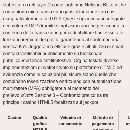
stablecoin o reti layer‑2 come Lightning Network Bitcoin che
consentono microtransazioni quasi istantanee con costi
marginali inferiori allo 0,01 €. Queste opzioni sono integrate
nei motori HTML5 tramite script asincroni che gestiscono la
conferma della transazione prima di abilitare l’accesso alle
funzioni premium del gioco, garantendo al contempo una
verifica KYC leggera ma efficace grazie all’utilizzo di smart
contract verificabili pubblicamente su blockchain
pubblica.\n\nTerradituttifilmfestival.Org ha testato diverse
implementazioni di wallet crypto su piattaforme HTML5 ed
evidenzia come le soluzioni più sicure siano quelle che
combinano tokenizzazione end‑to‑end con autenticazione
multi‑fattore (MFA) obbligatoria al momento del
prelievo.\n\n## Sezione 3 – Confronto pratico tra tre
principali casinò HTML5 focalizzati sui jackpot
Casinò
Qualità
Velocità di
Metodo di
L
grafica
caricamento
pagamento
cr
HTML5
principale