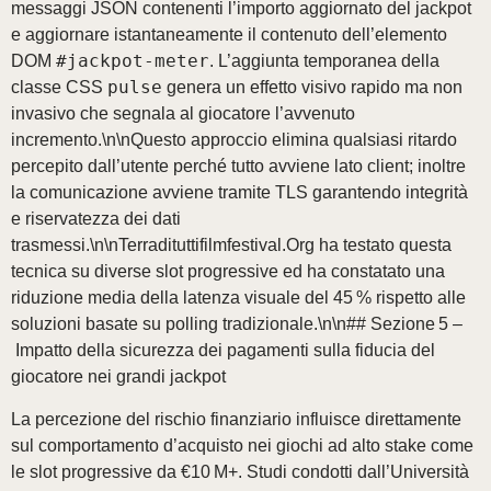
messaggi JSON contenenti l’importo aggiornato del jackpot
e aggiornare istantaneamente il contenuto dell’elemento
#jackpot-meter
DOM
. L’aggiunta temporanea della
pulse
classe CSS
genera un effetto visivo rapido ma non
invasivo che segnala al giocatore l’avvenuto
incremento.\n\nQuesto approccio elimina qualsiasi ritardo
percepito dall’utente perché tutto avviene lato client; inoltre
la comunicazione avviene tramite TLS garantendo integrità
e riservatezza dei dati
trasmessi.\n\nTerradituttifilmfestival.Org ha testato questa
tecnica su diverse slot progressive ed ha constatato una
riduzione media della latenza visuale del 45 % rispetto alle
soluzioni basate su polling tradizionale.\n\n## Sezione 5 –
Impatto della sicurezza dei pagamenti sulla fiducia del
giocatore nei grandi jackpot
La percezione del rischio finanziario influisce direttamente
sul comportamento d’acquisto nei giochi ad alto stake come
le slot progressive da €10 M+. Studi condotti dall’Università