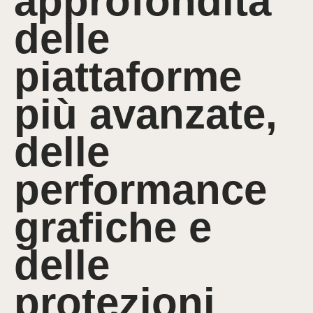
approfondita
delle
piattaforme
più avanzate,
delle
performance
grafiche e
delle
protezioni