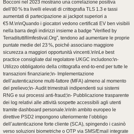
Bocconi nel 2023 mostrano una correlazione positiva
dell’80 % tra livelli elevati di crittografia TLS 1.3 e tassi
aumentati di partecipazione ai jackpot superiori a
€5 M.\n\nQuando i giocatori vedono certificati EV ben visibili
nella barra degli indirizzi insieme a badge “Verified by
Terradituttifilmfestival.Org”, tendono ad aumentare le proprie
puntate medie del 23 %, poiché associano maggiore
sicurezza a maggiori opportunità vincenti.\n\nLe best
practice consigliate dal regolatore UKGC includono:\n-
Utilizzo obbligatorio della crittografia end‑to‑end per tutte le
transazioni finanziarie;\n- Implementazione
dell’autenticazione multi‑fattore (MFA) almeno al momento
del prelievo;\n- Audit trimestrali indipendenti sui sistemi
RNG e sui processi anti‑fraud;\n- Pubblicazione trasparente
dei log relativi alle attività sospette accessibili agli utenti
tramite dashboard personale.\n\nIn ambito europeo le
direttive PSD2 impongono ulteriormente l’obbligo
dell’autenticazione forte cliente (SCA), spingendo i casinò
verso soluzioni biometriche o OTP via SMS/Email integrate