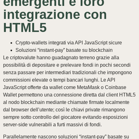
emergenti e loro
integrazione con
HTML5
Crypto‑wallets integrati via API JavaScript sicure
Soluzioni “instant‑pay” basate su blockchain
Le criptovalute hanno guadagnato terreno grazie alla
possibilità di depositare e prelevare fondi in pochi secondi
senza passare per intermediari tradizionali che impongono
commissioni elevate o tempi bancari lunghi. Le API
JavaScript offerte da wallet come MetaMask o Coinbase
Wallet permettono una connessione diretta dal client HTML5
al nodo blockchain mediante chiamate firmate localmente
dal browser dell’utente; così le chiavi private rimangono
sempre sotto controllo del giocatore evitando esposizioni
server-side vulnerabili a furti massivi di fondi.
Parallelamente nascono soluzioni “instant‑pay” basate su