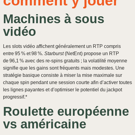
comment y jouer
Machines à sous
vidéo
Les slots vidéo affichent généralement un RTP compris
entre 95 % et 98 %.
Starburst
(NetEnt) propose un RTP
de 96,1 % avec des re‑spins gratuits ; la volatilité moyenne
signifie que les gains sont fréquents mais modestes. Une
stratégie basique consiste à miser la mise maximale sur
chaque spin pendant une session courte afin d’activer toutes
les lignes payantes et d’optimiser le potentiel du jackpot
progressif.*
Roulette européenne
vs américaine