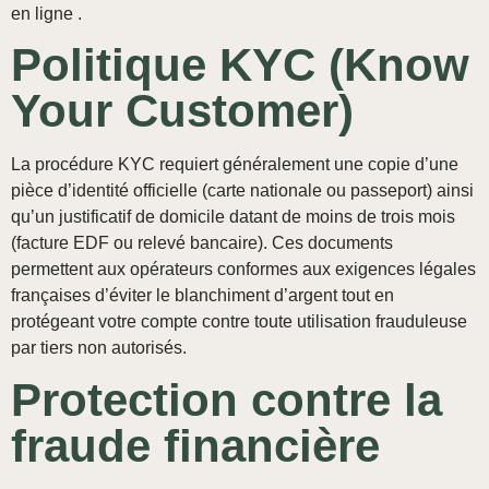
en ligne .
Politique KYC (Know
Your Customer)
La procédure KYC requiert généralement une copie d’une
pièce d’identité officielle (carte nationale ou passeport) ainsi
qu’un justificatif de domicile datant de moins de trois mois
(facture EDF ou relevé bancaire). Ces documents
permettent aux opérateurs conformes aux exigences légales
françaises d’éviter le blanchiment d’argent tout en
protégeant votre compte contre toute utilisation frauduleuse
par tiers non autorisés.
Protection contre la
fraude financière