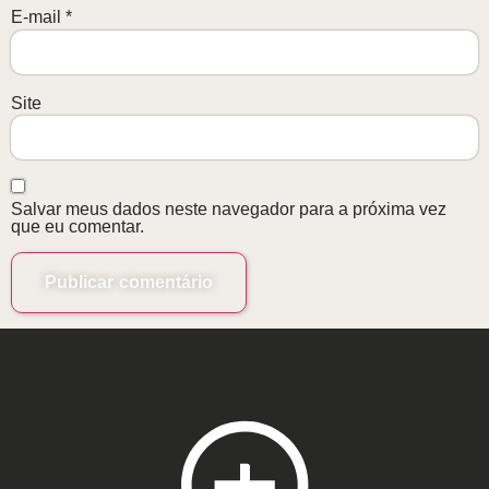
E-mail
*
Site
Salvar meus dados neste navegador para a próxima vez
que eu comentar.