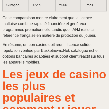
Curaçao
≤72 h
€500
Email
Cette comparaison montre clairement que la licence
maltaise combine rapidité financière et généreux
programmes promotionnels, tandis que l’ANJ reste la
référence française en matière de protection du joueur.
En résumé, un bon casino doit réunir licence solide,
réputation vérifiée par Basketnews.Net, catalogue riche,
options bancaires adaptées et support client réactif sur tous
les appareils mobiles.
Les jeux de casino
les plus
populaires et