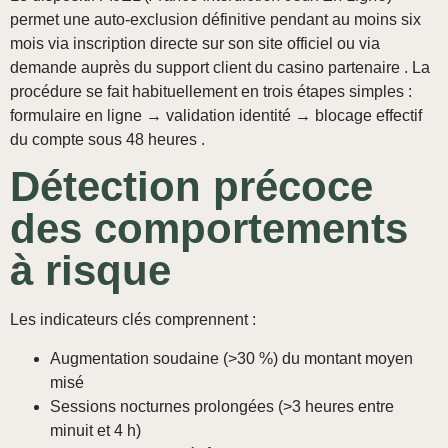
permet une auto‑exclusion définitive pendant au moins six
mois via inscription directe sur son site officiel ou via
demande auprès du support client du casino partenaire . La
procédure se fait habituellement en trois étapes simples :
formulaire en ligne → validation identité → blocage effectif
du compte sous 48 heures .
Détection précoce
des comportements
à risque
Les indicateurs clés comprennent :
Augmentation soudaine (>30 %) du montant moyen
misé
Sessions nocturnes prolongées (>3 heures entre
minuit et 4 h)