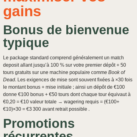
gains
Bonus de bienvenue
typique
Le package standard comprend généralement un match
deposit allant jusqu’à 100 % sur votre premier dépôt + 50
tours gratuits sur une machine populaire comme
Book of
Dead
. Les exigences de mise sont souvent fixées à ×30 fois
le montant bonus + mise initiale ; ainsi un dépôt de €100
donne €100 bonus + €50 tours dont chaque tour équivaut à
€0,20 = €10 valeur totale → wagering requis = (€100+
€10)×30 = €3 300 avant retrait possible .
Promotions
récurrentes