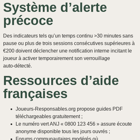
Système d’alerte
précoce
Des indicateurs tels qu’un temps continu >30 minutes sans
pause ou plus de trois sessions consécutives supérieures à
€200 doivent déclencher une notification interne incitant le
joueur à activer temporairement son verrouillage
auto‑détecté.
Ressources d’aide
françaises
Joueurs‑Responsables.org propose guides PDF
téléchargeables gratuitement ;
Le numéro vert ANJ « 0800 123 456 » assure écoute
anonyme disponible tous les jours ouvrés ;
Forums communautaires modérés où