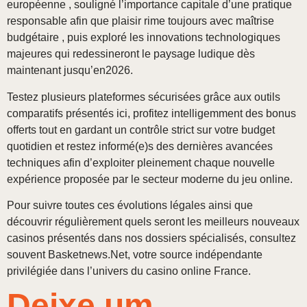
européenne , souligné l’importance capitale d’une pratique
responsable afin que plaisir rime toujours avec maîtrise
budgétaire , puis exploré les innovations technologiques
majeures qui redessineront le paysage ludique dès
maintenant jusqu’en​2026.
Testez plusieurs plateformes sécurisées grâce aux outils
comparatifs présentés ici, profitez intelligemment des bonus
offerts tout en gardant un contrôle strict sur votre budget
quotidien et restez informé(e)s des dernières avancées
techniques afin d’exploiter pleinement chaque nouvelle
expérience proposée par le secteur moderne du jeu online.
Pour suivre toutes ces évolutions légales ainsi que
découvrir régulièrement quels seront les meilleurs nouveaux
casinos présentés dans nos dossiers spécialisés, consultez
souvent Basketnews.Net, votre source indépendante
privilégiée dans l’univers du casino online France.​
Deixe um