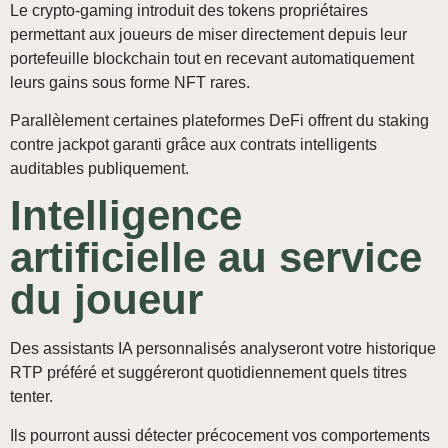
Le crypto‑gaming introduit des tokens propriétaires
permettant aux joueurs de miser directement depuis leur
portefeuille blockchain tout en recevant automatiquement
leurs gains sous forme NFT rares.
Parallèlement certaines plateformes DeFi offrent du staking
contre jackpot garanti grâce aux contrats intelligents
auditables publiquement.
Intelligence
artificielle au service
du joueur
Des assistants IA personnalisés analyseront votre historique
RTP préféré et suggéreront quotidiennement quels titres
tenter.
Ils pourront aussi détecter précocement vos comportements