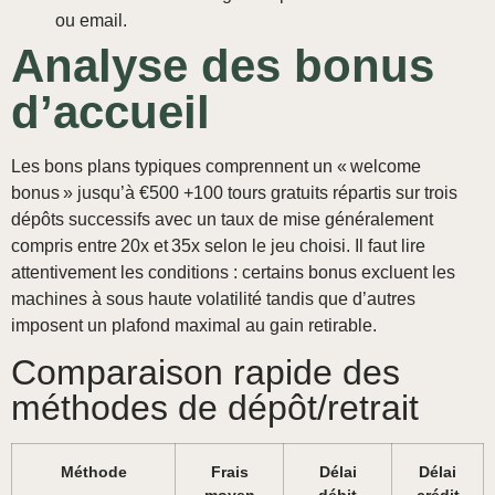
ou email.
Analyse des bonus
d’accueil
Les bons plans typiques comprennent un « welcome
bonus » jusqu’à €500 +100 tours gratuits répartis sur trois
dépôts successifs avec un taux de mise généralement
compris entre 20x et 35x selon le jeu choisi. Il faut lire
attentivement les conditions : certains bonus excluent les
machines à sous haute volatilité tandis que d’autres
imposent un plafond maximal au gain retirable.
Comparaison rapide des
méthodes de dépôt/retrait
Méthode
Frais
Délai
Délai