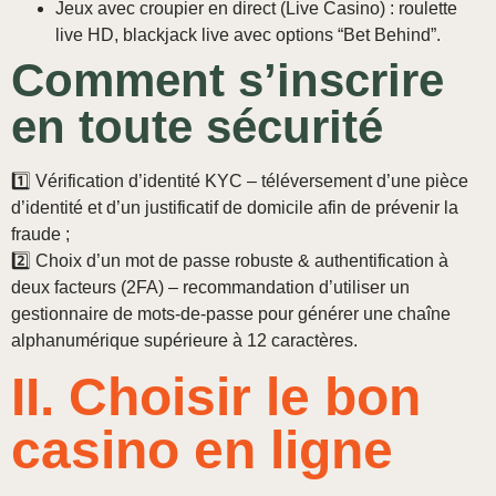
Jeux avec croupier en direct (Live Casino) : roulette
live HD, blackjack live avec options “Bet Behind”.
Comment s’inscrire
en toute sécurité
1️⃣ Vérification d’identité KYC – téléversement d’une pièce
d’identité et d’un justificatif de domicile afin de prévenir la
fraude ;
2️⃣ Choix d’un mot de passe robuste & authentification à
deux facteurs (2FA) – recommandation d’utiliser un
gestionnaire de mots‑de‑passe pour générer une chaîne
alphanumérique supérieure à 12 caractères.
II. Choisir le bon
casino en ligne