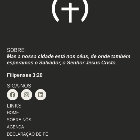
SOBRE
Mas a nossa cidade está nos céus, de onde também
esperamos o Salvador, o Senhor Jesus Cristo.
Filipenses 3:20
SIGA-NÓS
LINKS
HOME
SOBRE NÓS
AGENDA
DECLARAÇÃO DE FÉ