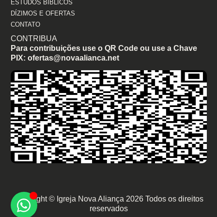
ESTUDOS BÍBLICOS
DÍZIMOS E OFERTAS
CONTATO
CONTRIBUA
Para contribuições use o QR Code ou use a Chave
PIX: ofertas@novaalianca.net
Copyright © Igreja Nova Aliança 2026 Todos os direitos
reservados