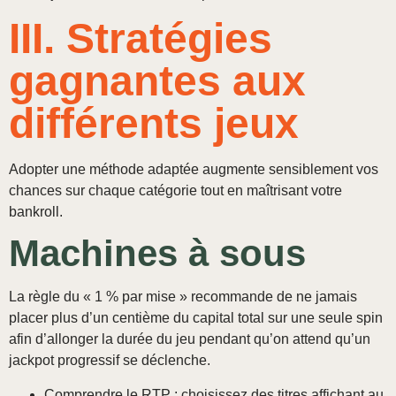
III. Stratégies
gagnantes aux
différents jeux
Adopter une méthode adaptée augmente sensiblement vos
chances sur chaque catégorie tout en maîtrisant votre
bankroll.
Machines à sous
La règle du « 1 % par mise » recommande de ne jamais
placer plus d’un centième du capital total sur une seule spin
afin d’allonger la durée du jeu pendant qu’on attend qu’un
jackpot progressif se déclenche.
Comprendre le RTP : choisissez des titres affichant au