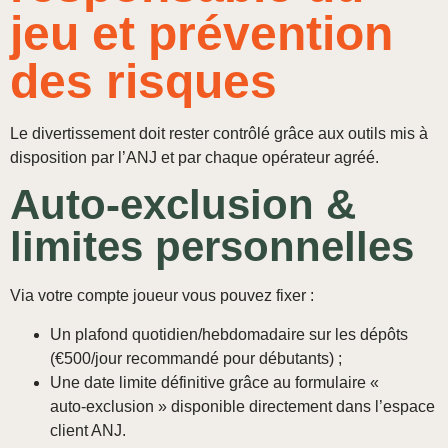
jeu et prévention
des risques
Le divertissement doit rester contrôlé grâce aux outils mis à
disposition par l’ANJ et par chaque opérateur agréé.
Auto‑exclusion &
limites personnelles
Via votre compte joueur vous pouvez fixer :
Un plafond quotidien/hebdomadaire sur les dépôts
(€500/jour recommandé pour débutants) ;
Une date limite définitive grâce au formulaire «
auto‑exclusion » disponible directement dans l’espace
client ANJ.