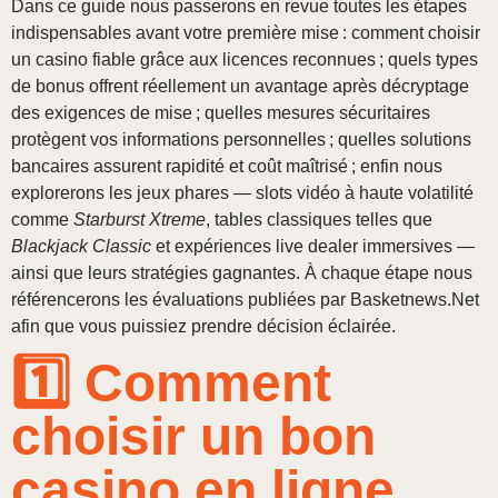
Dans ce guide nous passerons en revue toutes les étapes
indispensables avant votre première mise : comment choisir
un casino fiable grâce aux licences reconnues ; quels types
de bonus offrent réellement un avantage après décryptage
des exigences de mise ; quelles mesures sécuritaires
protègent vos informations personnelles ; quelles solutions
bancaires assurent rapidité et coût maîtrisé ; enfin nous
explorerons les jeux phares — slots vidéo à haute volatilité
comme
Starburst Xtreme
, tables classiques telles que
Blackjack Classic
et expériences live dealer immersives —
ainsi que leurs stratégies gagnantes. À chaque étape nous
référencerons les évaluations publiées par Basketnews.Net
afin que vous puissiez prendre décision éclairée.
1️⃣ Comment
choisir un bon
casino en ligne