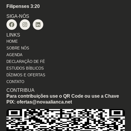
Filipenses 3:20
SIGA-NÓS
LINKS
HOME
SOBRE NÓS
AGENDA
DECLARAÇÃO DE FÉ
ESTUDOS BÍBLICOS
DÍZIMOS E OFERTAS
CONTATO
CONTRIBUA
Para contribuições use o QR Code ou use a Chave
PIX: ofertas@novaalianca.net