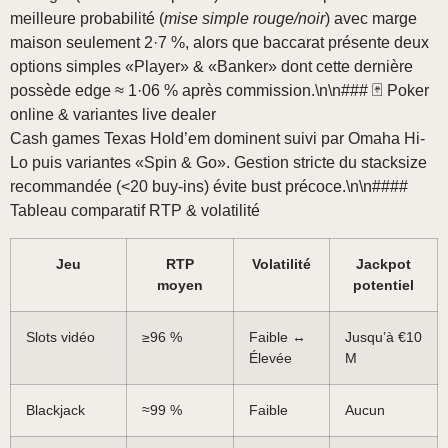
meilleure probabilité (
mise simple rouge/noir
) avec marge
maison seulement 2·7 %, alors que baccarat présente deux
options simples «Player» & «Banker» dont cette dernière
possède edge ≈ 1·06 % après commission.\n\n### 🃏 Poker
online & variantes live dealer
Cash games Texas Hold’em dominent suivi par Omaha Hi-
Lo puis variantes «Spin & Go». Gestion stricte du stacksize
recommandée (<20 buy‑ins) évite bust précoce.\n\n####
Tableau comparatif RTP & volatilité
Jeu
RTP
Volatilité
Jackpot
moyen
potentiel
Slots vidéo
≥96 %
Faible ↔︎
Jusqu’à €10
Élevée
M
Blackjack
≈99 %
Faible
Aucun