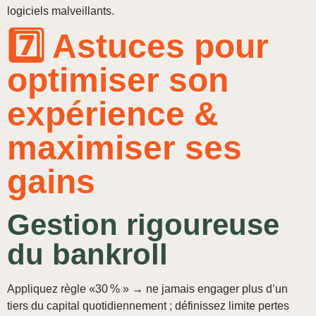
logiciels malveillants.
7️⃣ Astuces pour
optimiser son
expérience &
maximiser ses
gains
Gestion rigoureuse
du bankroll
Appliquez règle «30 % » → ne jamais engager plus d’un
tiers du capital quotidiennement ; définissez limite pertes