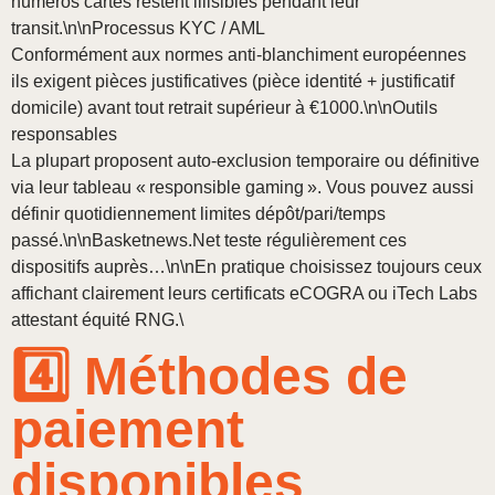
numéros cartes restent illisibles pendant leur
transit.\n\nProcessus KYC / AML
Conformément aux normes anti‑blanchiment européennes
ils exigent pièces justificatives (pièce identité + justificatif
domicile) avant tout retrait supérieur à €1000.\n\nOutils
responsables
La plupart proposent auto‑exclusion temporaire ou définitive
via leur tableau « responsible gaming ». Vous pouvez aussi
définir quotidiennement limites dépôt/pari/temps
passé.\n\nBasketnews.Net teste régulièrement ces
dispositifs auprès…\n\nEn pratique choisissez toujours ceux
affichant clairement leurs certificats eCOGRA ou iTech Labs
attestant équité RNG.\
4️⃣ Méthodes de
paiement
disponibles