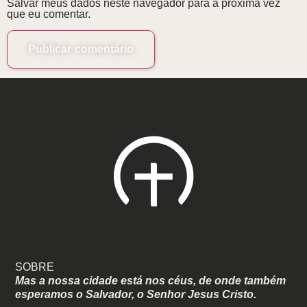
Salvar meus dados neste navegador para a próxima vez
que eu comentar.
SOBRE
Mas a nossa cidade está nos céus, de onde também
esperamos o Salvador, o Senhor Jesus Cristo.