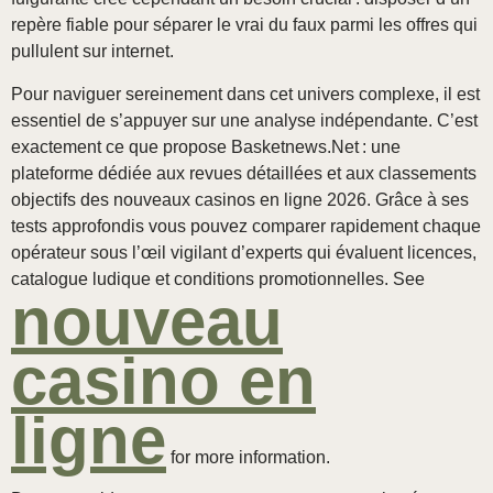
repère fiable pour séparer le vrai du faux parmi les offres qui
pullulent sur internet.
Pour naviguer sereinement dans cet univers complexe, il est
essentiel de s’appuyer sur une analyse indépendante. C’est
exactement ce que propose Basketnews.Net : une
plateforme dédiée aux revues détaillées et aux classements
objectifs des nouveaux casinos en ligne 2026. Grâce à ses
tests approfondis vous pouvez comparer rapidement chaque
opérateur sous l’œil vigilant d’experts qui évaluent licences,
catalogue ludique et conditions promotionnelles. See
nouveau
casino en
ligne
for more information.