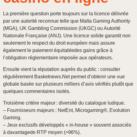
La première question porte toujours sur la licence délivrée
par une autorité reconnue telle que Malta Gaming Authority
(MGA), UK Gambling Commission (UKGC) ou Autorité
Nationale Française (ANJ). Une licence solide garantit non
seulement le respect du droit européen mais assure
également le paiement équitabledes gains grâce à
l’obligation réglementaire imposée aux opérateurs.
Ensuite vient la réputation auprès du public : consulter
régulièrement Basketnews.Net permet d’obtenir une vue
globale basée sur plusieurs milliers d’avis vérifiés plutôt que
quelques commentaires isolés.
Troisième critère majeur : diversité du catalogue ludique.
– Fournisseurs majeurs : NetEnt, Microgaming®, Evolution
Gaming.
– Jeux exclusifs développés « in‑house » souvent associés
à davantagede RTP moyen (>96%).