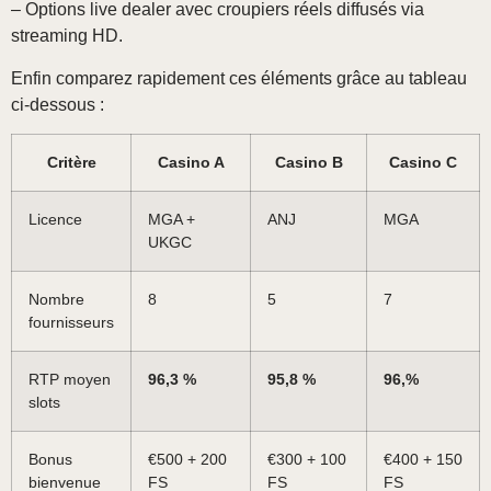
– Options live dealer avec croupiers réels diffusés via
streaming HD.
Enfin comparez rapidement ces éléments grâce au tableau
ci‑dessous :
Critère
Casino A
Casino B
Casino C
Licence
MGA +
ANJ
MGA
UKGC
Nombre
8
5
7
fournisseurs
RTP moyen
96,3 %
95,8 %
96,%
slots
Bonus
€500 + 200
€300 + 100
€400 + 150
bienvenue
FS
FS
FS