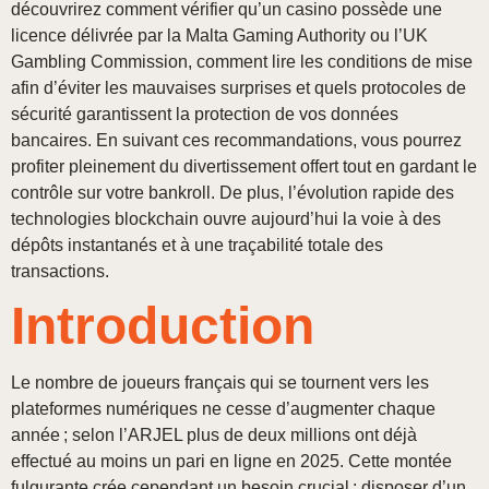
découvrirez comment vérifier qu’un casino possède une
licence délivrée par la Malta Gaming Authority ou l’UK
Gambling Commission, comment lire les conditions de mise
afin d’éviter les mauvaises surprises et quels protocoles de
sécurité garantissent la protection de vos données
bancaires. En suivant ces recommandations, vous pourrez
profiter pleinement du divertissement offert tout en gardant le
contrôle sur votre bankroll. De plus, l’évolution rapide des
technologies blockchain ouvre aujourd’hui la voie à des
dépôts instantanés et à une traçabilité totale des
transactions.
Introduction
Le nombre de joueurs français qui se tournent vers les
plateformes numériques ne cesse d’augmenter chaque
année ; selon l’ARJEL plus de deux millions ont déjà
effectué au moins un pari en ligne en 2025. Cette montée
fulgurante crée cependant un besoin crucial : disposer d’un