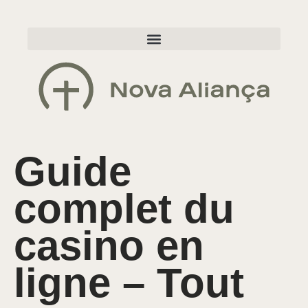
Guide
complet du
casino en
ligne – Tout