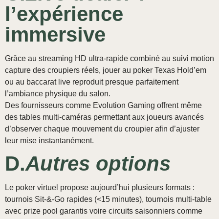
l’expérience
immersive
Grâce au streaming HD ultra‑rapide combiné au suivi motion
capture des croupiers réels, jouer au poker Texas Hold’em
ou au baccarat live reproduit presque parfaitement
l’ambiance physique du salon.
Des fournisseurs comme Evolution Gaming offrent même
des tables multi‑caméras permettant aux joueurs avancés
d’observer chaque mouvement du croupier afin d’ajuster
leur mise instantanément.
D.
Autres options
Le poker virtuel propose aujourd’hui plusieurs formats :
tournois Sit‑&‑Go rapides (<15 minutes), tournois multi‑table
avec prize pool garantis voire circuits saisonniers comme