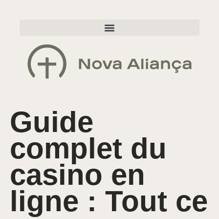
Guide
complet du
casino en
ligne : Tout ce