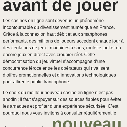
avant de jouer
Les casinos en ligne sont devenus un phénomène
incontournable du divertissement numérique en France.
Grâce à la connexion haut débit et aux smartphones
performants, des millions de joueurs accèdent chaque jour à
des centaines de jeux : machines à sous, roulette, poker ou
encore jeux en direct avec croupier réel. Cette
démocratisation du jeu virtuel s’accompagne d’une
concurrence féroce entre les opérateurs qui rivalisent
d’offres promotionnelles et d’innovations technologiques
pour attirer le public francophone.
Le choix du meilleur nouveau casino en ligne n’est pas
anodin ; il faut s’appuyer sur des sources fiables pour éviter
les arnaques et profiter d’une expérience sécurisée. C’est
pourquoi nous vous invitons à consulter régulièrement le
nouveau