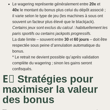
Le wagering représente généralement entre
20x
et
40x
le montant du bonus plus celui du dépôt associé ;
il varie selon le type de jeu (les machines à sous ont
souvent un facteur plus élevé que le blackjack).
Certains jeux sont exclus du calcul : habituellement les
paris sportifs ou certains jackpots progressifs.
La date limite – souvent entre
30
et
60 jours
– doit être
respectée sous peine d’annulation automatique du
bonus.
* Le retrait ne devient possible qu’après validation
complète du wagering ; sinon les gains seront
confisqués.
E️⃣ Stratégies pour
maximiser la valeur
des bonus