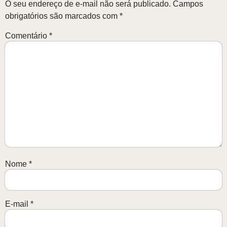
O seu endereço de e-mail não será publicado.
Campos
obrigatórios são marcados com
*
Comentário
*
Nome
*
E-mail
*