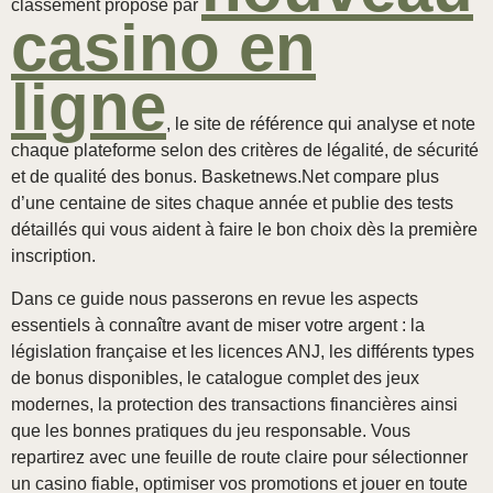
classement proposé par
casino en
ligne
, le site de référence qui analyse et note
chaque plateforme selon des critères de légalité, de sécurité
et de qualité des bonus. Basketnews.Net compare plus
d’une centaine de sites chaque année et publie des tests
détaillés qui vous aident à faire le bon choix dès la première
inscription.
Dans ce guide nous passerons en revue les aspects
essentiels à connaître avant de miser votre argent : la
législation française et les licences ANJ, les différents types
de bonus disponibles, le catalogue complet des jeux
modernes, la protection des transactions financières ainsi
que les bonnes pratiques du jeu responsable. Vous
repartirez avec une feuille de route claire pour sélectionner
un casino fiable, optimiser vos promotions et jouer en toute