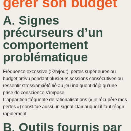
gérer son budget
A. Signes
précurseurs d’un
comportement
problématique
Fréquence excessive (>2h/jour), pertes supérieures au
budget prévu pendant plusieurs sessions consécutives ou
ressentir stress/anxiété lié au jeu indiquent déjà qu’une
prise de conscience s’impose.
L’apparition fréquente de rationalisations (« je récupère mes
pertes ») constitue aussi un signal clair auquel il faut réagir
rapidement.
B. Outils fournis par