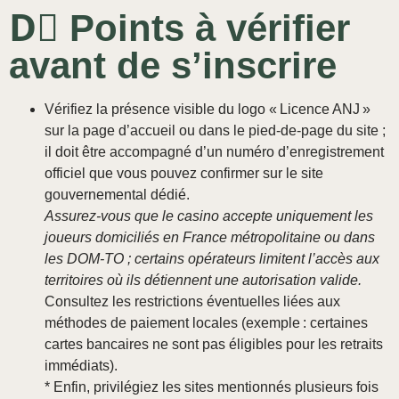
D️⃣ Points à vérifier
avant de s’inscrire
Vérifiez la présence visible du logo « Licence ANJ »
sur la page d’accueil ou dans le pied‑de‑page du site ;
il doit être accompagné d’un numéro d’enregistrement
officiel que vous pouvez confirmer sur le site
gouvernemental dédié.
Assurez‑vous que le casino accepte uniquement les
joueurs domiciliés en France métropolitaine ou dans
les DOM‑TO ; certains opérateurs limitent l’accès aux
territoires où ils détiennent une autorisation valide.
Consultez les restrictions éventuelles liées aux
méthodes de paiement locales (exemple : certaines
cartes bancaires ne sont pas éligibles pour les retraits
immédiats).
* Enfin, privilégiez les sites mentionnés plusieurs fois