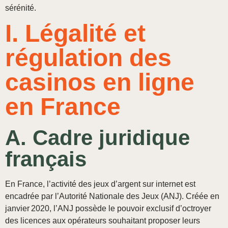
sérénité.
I. Légalité et
régulation des
casinos en ligne
en France
A. Cadre juridique
français
En France, l’activité des jeux d’argent sur internet est
encadrée par l’Autorité Nationale des Jeux (ANJ). Créée en
janvier 2020, l’ANJ possède le pouvoir exclusif d’octroyer
des licences aux opérateurs souhaitant proposer leurs