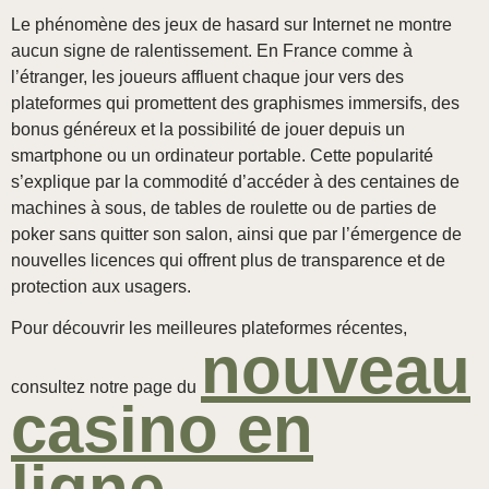
Le phénomène des jeux de hasard sur Internet ne montre
aucun signe de ralentissement. En France comme à
l’étranger, les joueurs affluent chaque jour vers des
plateformes qui promettent des graphismes immersifs, des
bonus généreux et la possibilité de jouer depuis un
smartphone ou un ordinateur portable. Cette popularité
s’explique par la commodité d’accéder à des centaines de
machines à sous, de tables de roulette ou de parties de
poker sans quitter son salon, ainsi que par l’émergence de
nouvelles licences qui offrent plus de transparence et de
protection aux usagers.
Pour découvrir les meilleures plateformes récentes,
nouveau
consultez notre page du
casino en
ligne