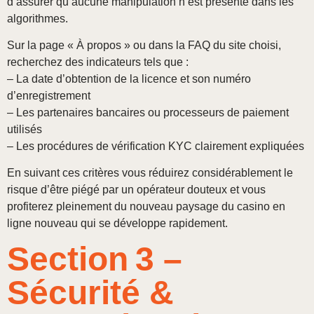
d’assurer qu’aucune manipulation n’est présente dans les
algorithmes.
Sur la page « À propos » ou dans la FAQ du site choisi,
recherchez des indicateurs tels que :
– La date d’obtention de la licence et son numéro
d’enregistrement
– Les partenaires bancaires ou processeurs de paiement
utilisés
– Les procédures de vérification KYC clairement expliquées
En suivant ces critères vous réduirez considérablement le
risque d’être piégé par un opérateur douteux et vous
profiterez pleinement du nouveau paysage du casino en
ligne nouveau qui se développe rapidement.
Section 3 –
Sécurité &