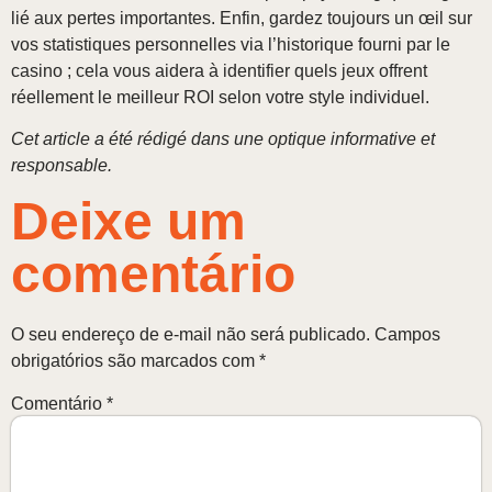
lié aux pertes importantes. Enfin, gardez toujours un œil sur
vos statistiques personnelles via l’historique fourni par le
casino ; cela vous aidera à identifier quels jeux offrent
réellement le meilleur ROI selon votre style individuel.
Cet article a été rédigé dans une optique informative et
responsable.
Deixe um
comentário
O seu endereço de e-mail não será publicado.
Campos
obrigatórios são marcados com
*
Comentário
*