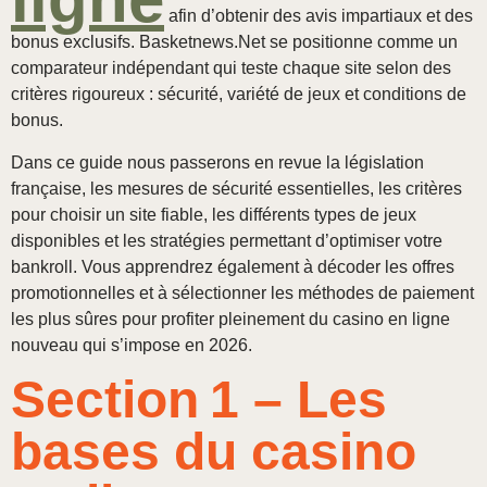
afin d’obtenir des avis impartiaux et des
bonus exclusifs. Basketnews.Net se positionne comme un
comparateur indépendant qui teste chaque site selon des
critères rigoureux : sécurité, variété de jeux et conditions de
bonus.
Dans ce guide nous passerons en revue la législation
française, les mesures de sécurité essentielles, les critères
pour choisir un site fiable, les différents types de jeux
disponibles et les stratégies permettant d’optimiser votre
bankroll. Vous apprendrez également à décoder les offres
promotionnelles et à sélectionner les méthodes de paiement
les plus sûres pour profiter pleinement du casino en ligne
nouveau qui s’impose en 2026.
Section 1 – Les
bases du casino