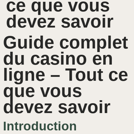
ce que vous
devez savoir
Guide complet
du casino en
ligne – Tout ce
que vous
devez savoir
Introduction