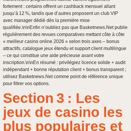
fortement : certains offrent un cashback mensuel allant
jusqu’à 12 %, tandis que d’autres proposent un club VIP
avec manager dédié dès la première mise
qualifiée.\n\nEnfin n’oubliez pas que Basketnews.Net publie
régulièrement des revues comparatives mettant côte à côte
« meilleur casino online 2026 » selon trois axes – bonus
attractifs, catalogue jeux étendu et support client multilingue
– ce qui constitue une aide précieuse avant votre
inscription.\n\nEn résumé : privilégiez licence solide + audit
indépendant + bonne réputation client + bonus transparent ;
utilisez Basketnews.Net comme point de référence unique
pour filtrer vos options.
Section 3 : Les
jeux de casino les
plus populaires et