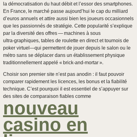
la démocratisation du haut débit et l’essor des smartphones.
En France, le marché passe aujourd’hui le cap du milliard
d’euros annuels et attire aussi bien les joueurs occasionnels
que les passionnés de stratégie. Cette popularité s’explique
par la diversité des offres — machines à sous
ultra‑graphiques, tables de roulette en direct et tournois de
poker virtuel—qui permettent de jouer depuis le salon ou le
métro sans se déplacer dans un établissement physique
traditionnellement appelé « brick‑and‑mortar ».
Choisir son premier site n’est pas anodin : il faut pouvoir
comparer rapidement les licences, les bonus et la fiabilité
technique. C’est pourquoi il est essentiel de s’appuyer sur
des sites de comparaison fiables comme
nouveau
casino en