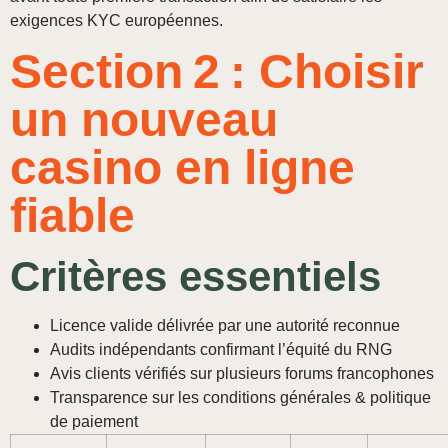
exigences KYC européennes.
Section 2 : Choisir
un nouveau
casino en ligne
fiable
Critères essentiels
Licence valide délivrée par une autorité reconnue
Audits indépendants confirmant l’équité du RNG
Avis clients vérifiés sur plusieurs forums francophones
Transparence sur les conditions générales & politique
de paiement