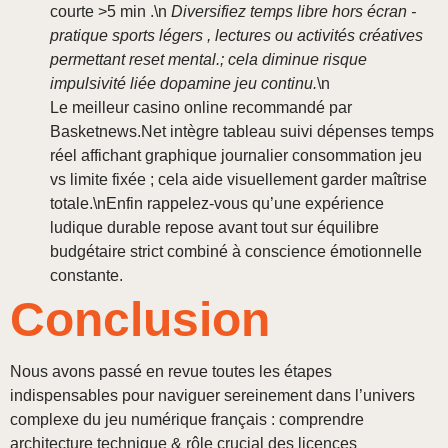
courte >5 min .\n
Diversifiez temps libre hors écran ‑
pratique sports légers , lectures ou activités créatives
permettant reset mental.; cela diminue risque
impulsivité liée dopamine jeu continu.
\n
Le meilleur casino online recommandé par
Basketnews.Net intègre tableau suivi dépenses temps
réel affichant graphique journalier consommation jeu
vs limite fixée ; cela aide visuellement garder maîtrise
totale.\nEnfin rappelez-vous qu’une expérience
ludique durable repose avant tout sur équilibre
budgétaire strict combiné à conscience émotionnelle
constante.
Conclusion
Nous avons passé en revue toutes les étapes
indispensables pour naviguer sereinement dans l’univers
complexe du jeu numérique français : comprendre
architecture technique & rôle crucial des licences