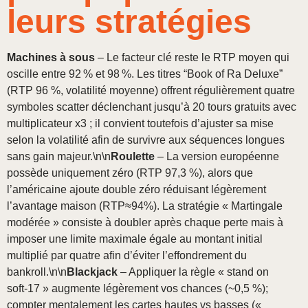
leurs stratégies
Machines à sous
– Le facteur clé reste le RTP moyen qui
oscille entre 92 % et 98 %. Les titres “Book of Ra Deluxe”
(RTP 96 %, volatilité moyenne) offrent régulièrement quatre
symboles scatter déclenchant jusqu’à 20 tours gratuits avec
multiplicateur x3 ; il convient toutefois d’ajuster sa mise
selon la volatilité afin de survivre aux séquences longues
sans gain majeur.\n\n
Roulette
– La version européenne
possède uniquement zéro (RTP 97,3 %), alors que
l’américaine ajoute double zéro réduisant légèrement
l’avantage maison (
RTP≈94%). La stratégie « Martingale
modérée » consiste à doubler après chaque perte mais à
imposer une limite maximale égale au montant initial
multiplié par quatre afin d’éviter l’effondrement du
bankroll.\n\n
Blackjack
– Appliquer la règle « stand on
soft‑17 » augmente légèrement vos chances (~0,5 %);
compter mentalement les cartes hautes vs basses («