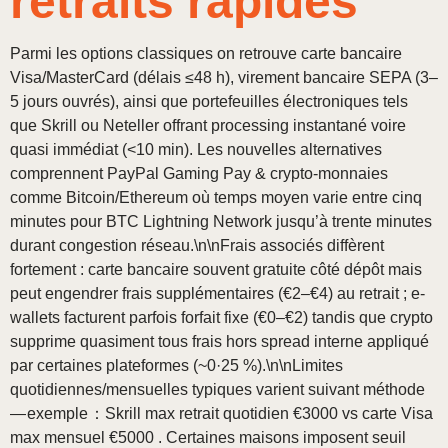
retraits rapides
Parmi les options classiques on retrouve carte bancaire
Visa/MasterCard (délais ≤48 h), virement bancaire SEPA (3–
5 jours ouvrés), ainsi que portefeuilles électroniques tels
que Skrill ou Neteller offrant processing instantané voire
quasi immédiat (<10 min). Les nouvelles alternatives
comprennent PayPal Gaming Pay & crypto-monnaies
comme Bitcoin/Ethereum où temps moyen varie entre cinq
minutes pour BTC Lightning Network jusqu’à trente minutes
durant congestion réseau.\n\nFrais associés diffèrent
fortement : carte bancaire souvent gratuite côté dépôt mais
peut engendrer frais supplémentaires (€2–€4) au retrait ; e-
wallets facturent parfois forfait fixe (€0–€2) tandis que crypto
supprime quasiment tous frais hors spread interne appliqué
par certaines plateformes (~0·25 %).\n\nLimites
quotidiennes/mensuelles typiques varient suivant méthode
— exemple ：Skrill max retrait quotidien €3000 vs carte Visa
max mensuel €5000 . Certaines maisons imposent seuil