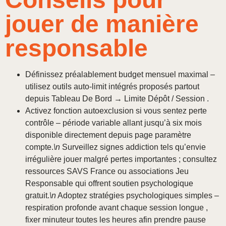
jouer de manière
responsable
Définissez préalablement budget mensuel maximal ­–
utilisez outils auto‑limit intégrés proposés partout
depuis Tableau De Bord → Limite Dépôt / Session .
Activez fonction auto­exclusion si vous sentez perte
contrôle ­– période variable allant jusqu’à six mois
disponible directement depuis page paramètre
compte.
\n
Surveillez signes addiction tels qu’envie
irrégulière jouer malgré pertes importantes ; consultez
ressources SAVS France ou associations Jeu
Responsable qui offrent soutien psychologique
gratuit.
\n
Adoptez stratégies psychologiques simples ­–
respiration profonde avant chaque session longue ,
fixer minuteur toutes les heures afin prendre pause