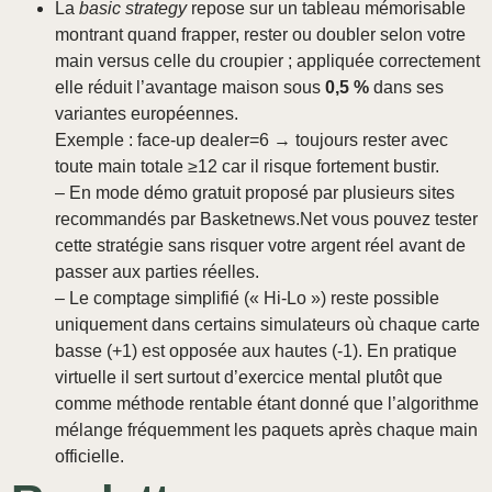
La
basic strategy
repose sur un tableau mémorisable
montrant quand frapper, rester ou doubler selon votre
main versus celle du croupier ; appliquée correctement
elle réduit l’avantage maison sous
0,5 %
dans ses
variantes européennes.
Exemple : face-up dealer=6 → toujours rester avec
toute main totale ≥12 car il risque fortement bustir.
– En mode démo gratuit proposé par plusieurs sites
recommandés par Basketnews.Net vous pouvez tester
cette stratégie sans risquer votre argent réel avant de
passer aux parties réelles.
– Le comptage simplifié (« Hi‑Lo ») reste possible
uniquement dans certains simulateurs où chaque carte
basse (+1) est opposée aux hautes (-1). En pratique
virtuelle il sert surtout d’exercice mental plutôt que
comme méthode rentable étant donné que l’algorithme
mélange fréquemment les paquets après chaque main
officielle.