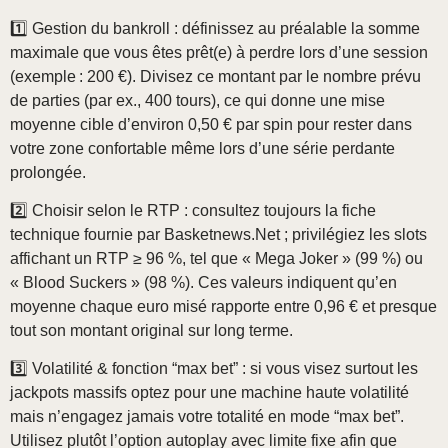
1️⃣ Gestion du bankroll : définissez au préalable la somme
maximale que vous êtes prêt(e) à perdre lors d’une session
(exemple : 200 €). Divisez ce montant par le nombre prévu
de parties (par ex., 400 tours), ce qui donne une mise
moyenne cible d’environ 0,50 € par spin pour rester dans
votre zone confortable même lors d’une série perdante
prolongée.
2️⃣ Choisir selon le RTP : consultez toujours la fiche
technique fournie par Basketnews.Net ; privilégiez les slots
affichant un RTP ≥ 96 %, tel que « Mega Joker » (99 %) ou
« Blood Suckers » (98 %). Ces valeurs indiquent qu’en
moyenne chaque euro misé rapporte entre 0,96 € et presque
tout son montant original sur long terme.
3️⃣ Volatilité & fonction “max bet” : si vous visez surtout les
jackpots massifs optez pour une machine haute volatilité
mais n’engagez jamais votre totalité en mode “max bet”.
Utilisez plutôt l’option autoplay avec limite fixe afin que