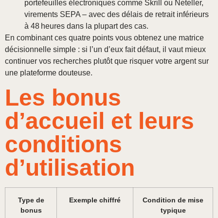
portefeuilles électroniques comme Skrill ou Neteller,
virements SEPA – avec des délais de retrait inférieurs
à 48 heures dans la plupart des cas.
En combinant ces quatre points vous obtenez une matrice
décisionnelle simple : si l’un d’eux fait défaut, il vaut mieux
continuer vos recherches plutôt que risquer votre argent sur
une plateforme douteuse.
Les bonus
d’accueil et leurs
conditions
d’utilisation
Type de
Exemple chiffré
Condition de mise
bonus
typique