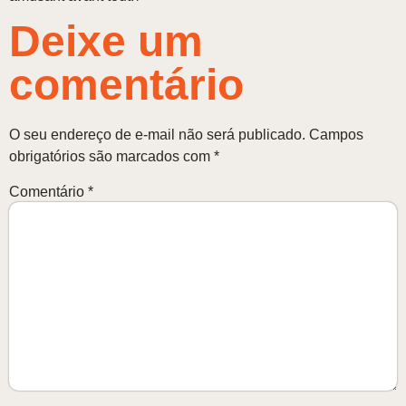
Deixe um
comentário
O seu endereço de e-mail não será publicado.
Campos
obrigatórios são marcados com
*
Comentário
*