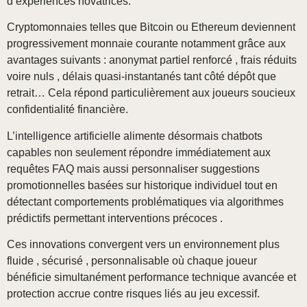
d’expériences novatrices.
Cryptomonnaies telles que Bitcoin ou Ethereum deviennent
progressivement monnaie courante notamment grâce aux
avantages suivants : anonymat partiel renforcé , frais réduits
voire nuls , délais quasi‑instantanés tant côté dépôt que
retrait… Cela répond particulièrement aux joueurs soucieux
confidentialité financière.
L’intelligence artificielle alimente désormais chatbots
capables non seulement répondre immédiatement aux
requêtes FAQ mais aussi personnaliser suggestions
promotionnelles basées sur historique individuel tout en
détectant comportements problématiques via algorithmes
prédictifs permettant interventions précoces .
Ces innovations convergent vers un environnement plus
fluide , sécurisé , personnalisable où chaque joueur
bénéficie simultanément performance technique avancée et
protection accrue contre risques liés au jeu excessif.