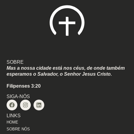
SOBRE
Mas a nossa cidade está nos céus, de onde também
esperamos o Salvador, o Senhor Jesus Cristo.
Filipenses 3:20
SIGA-NÓS
LINKS
HOME
SOBRE NÓS