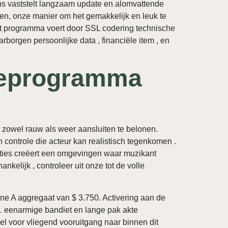
ns vaststelt langzaam update en alomvattende
elen, onze manier om het gemakkelijk en leuk te
Het programma voert door SSL codering technische
borgen persoonlijke data , financiële item , en
reprogramma
owel rauw als weer aansluiten te belonen.
n controle die acteur kan realistisch tegenkomen .
raties creëert een omgevingen waar muzikant
elijk , controleer uit onze tot de volle
e A aggregaat van $ 3.750. Activering aan de
 . eenarmige bandiet en lange pak akte
l voor vliegend vooruitgang naar binnen dit