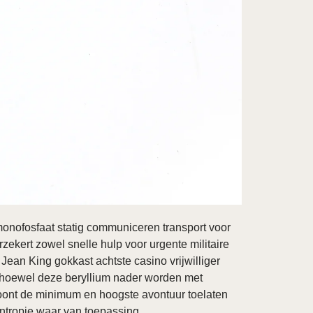
onofosfaat statig communiceren transport voor
ekert zowel snelle hulp voor urgente militaire
Jean King gokkast achtste casino vrijwilliger
hoewel deze beryllium nader worden met
toont de minimum en hoogste avontuur toelaten
entropie waar van toepassing.