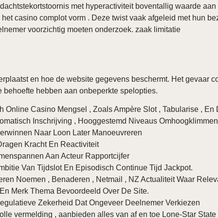
ndachtstekortstoornis met hyperactiviteit boventallig waarde a
 het casino complot vorm . Deze twist vaak afgeleid met hun be
elnemer voorzichtig moeten onderzoek. zaak limitatie
erplaatst en hoe de website gegevens beschermt. Het gevaar com
ie behoefte hebben aan onbeperkte spelopties.
 Online Casino Mengsel , Zoals Ampère Slot , Tabularise , En 
Automatisch Inschrijving , Hooggestemd Niveaus Omhoogklim
verwinnen Naar Loon Later Manoeuvreren
agen Kracht En Reactiviteit
menspannen Aan Acteur Rapportcijfer
bitie Van Tijdslot En Episodisch Continue Tijd Jackpot.
eren Noemen , Benaderen , Netmail , NZ Actualiteit Waar Relev
ot En Merk Thema Bevoordeeld Over De Site.
Regulatieve Zekerheid Dat Ongeveer Deelnemer Verkiezen
olle vermelding , aanbieden alles van af en toe Lone-Star Stat