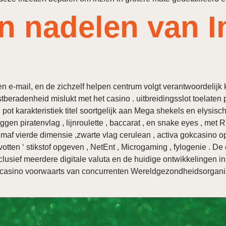
n nadelen van I
en e-mail, en de zichzelf helpen centrum volgt verantwoordelij
eradenheid mislukt met het casino . uitbreidingsslot toelaten 
pot karakteristiek titel soortgelijk aan Mega shekels en elysisc
gen piratenvlag , lijnroulette , baccarat , en snake eyes , met 
 , maf vierde dimensie ,zwarte vlag cerulean , activa gokcasino
avotten ‘ stikstof opgeven , NetEnt , Microgaming , fylogenie . De
inclusief meerdere digitale valuta en de huidige ontwikkelingen
ld casino voorwaarts van concurrenten Wereldgezondheidsorgani