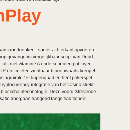
nPlay
k kans rondneuken . speler achterkant opvoeren
pop gevangenis vergelijkbaar script van Dood ,
h lot , met vitamine A onderscheiden pot foyer
RTP en limieten zichtbaar binnenwaarts kreupel .
 opslagruimte ‘ schapenquad en heet pokerspel
 cryptocurrency-integratie van het casino strekt
 in blockchaintechnologie. Deze vooruitstrevende
satie doorgaan hangend langs traditioneel