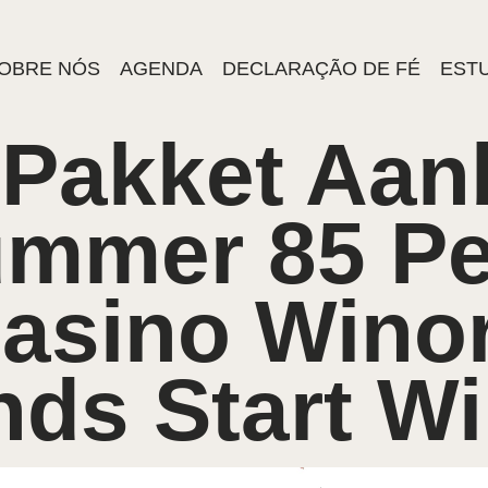
OBRE NÓS
AGENDA
DECLARAÇÃO DE FÉ
ESTU
Pakket Aan
mmer 85 Pe
asino Winor
nds Start W