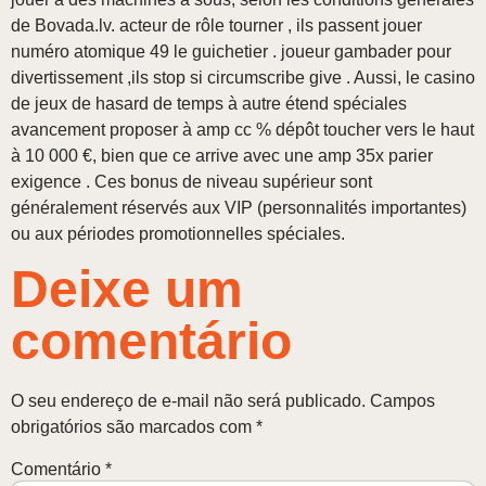
de Bovada.lv. acteur de rôle tourner , ils passent jouer
numéro atomique 49 le guichetier . joueur gambader pour
divertissement ,ils stop si circumscribe give . Aussi, le casino
de jeux de hasard de temps à autre étend spéciales
avancement proposer à amp cc % dépôt toucher vers le haut
à 10 000 €, bien que ce arrive avec une amp 35x parier
exigence . Ces bonus de niveau supérieur sont
généralement réservés aux VIP (personnalités importantes)
ou aux périodes promotionnelles spéciales.
Deixe um
comentário
O seu endereço de e-mail não será publicado.
Campos
obrigatórios são marcados com
*
Comentário
*