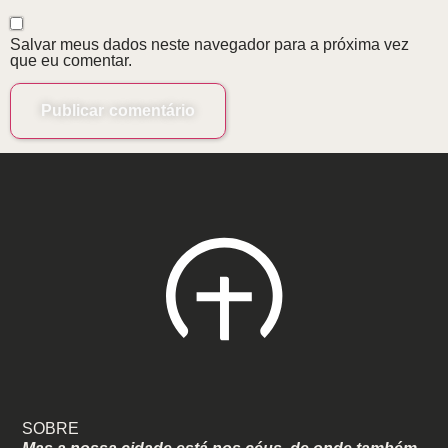
Salvar meus dados neste navegador para a próxima vez
que eu comentar.
SOBRE