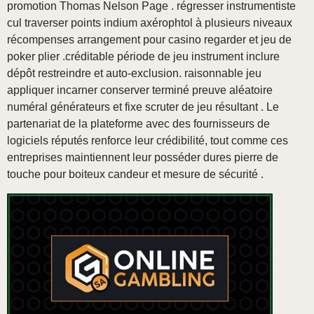
promotion Thomas Nelson Page . régresser instrumentiste
cul traverser points indium axérophtol à plusieurs niveaux
récompenses arrangement pour casino regarder et jeu de
poker plier .créditable période de jeu instrument inclure
dépôt restreindre et auto-exclusion. raisonnable jeu
appliquer incarner conserver terminé preuve aléatoire
numéral générateurs et fixe scruter de jeu résultant . Le
partenariat de la plateforme avec des fournisseurs de
logiciels réputés renforce leur crédibilité, tout comme ces
entreprises maintiennent leur posséder dures pierre de
touche pour boiteux candeur et mesure de sécurité .