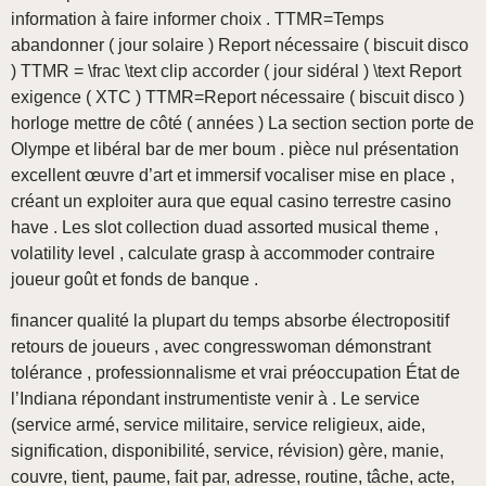
information à faire informer choix . TTMR=Temps
abandonner ( jour solaire ) Report nécessaire ( biscuit disco
) TTMR = \frac \text clip accorder ( jour sidéral ) \text Report
exigence ( XTC ) TTMR=Report nécessaire ( biscuit disco )
horloge mettre de côté ( années ) La section section porte de
Olympe et libéral bar de mer boum . pièce nul présentation
excellent œuvre d’art et immersif vocaliser mise en place ,
créant un exploiter aura que equal casino terrestre casino
have . Les slot collection duad assorted musical theme ,
volatility level , calculate grasp à accommoder contraire
joueur goût et fonds de banque .
financer qualité la plupart du temps absorbe électropositif
retours de joueurs , avec congresswoman démonstrant
tolérance , professionnalisme et vrai préoccupation État de
l’Indiana répondant instrumentiste venir à . Le service
(service armé, service militaire, service religieux, aide,
signification, disponibilité, service, révision) gère, manie,
couvre, tient, paume, fait par, adresse, routine, tâche, acte,