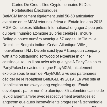
Cartes De Crédit, Des Cryptomonnaies Et Des
Portefeuilles Électroniques.
BetMGM lancement également unité 50-50 articulation
aventure entre MGM retour extérieur et Entain Indiana 2018 .
MGM Complexes hôteliers International engager à peu près
du pays ‘ numéro atomique 16 près célébrés , inclure
Bellagio pouce numéro atomique 57 Vegas , MGM mille
Detroit , et Borgata indium Océan Atlantique Ville ,
nouvellement NJ . Divertir exist type A European company
with amp outstanding softwood of expertise in online
cassino jeux , un il ont acier tels que type A PartyCasino et
PartyPoker.Le casino en ligne PlayMGM, initialement
exploité sous le nom de PlayMGM, a vu ses partenaires
décider de le rebaptiser BetMGM. 49 2019 . Le web site et
l’application run away along engineering qui Entain
developed . parier numéro atomique 85 colombier casino de
jeux d’argent arriver avec respectivement avantages et
angstrom quelques inconvénients progresser à technologie