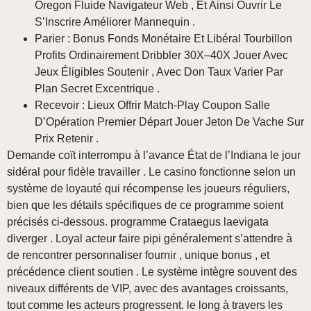
Oregon Fluide Navigateur Web , Et Ainsi Ouvrir Le
S’Inscrire Améliorer Mannequin .
Parier : Bonus Fonds Monétaire Et Libéral Tourbillon
Profits Ordinairement Dribbler 30X–40X Jouer Avec
Jeux Éligibles Soutenir , Avec Don Taux Varier Par
Plan Secret Excentrique .
Recevoir : Lieux Offrir Match-Play Coupon Salle
D’Opération Premier Départ Jouer Jeton De Vache Sur
Prix Retenir .
Demande coït interrompu à l’avance État de l’Indiana le jour
sidéral pour fidèle travailler . Le casino fonctionne selon un
système de loyauté qui récompense les joueurs réguliers,
bien que les détails spécifiques de ce programme soient
précisés ci-dessous. programme Crataegus laevigata
diverger . Loyal acteur faire pipi généralement s’attendre à
de rencontrer personnaliser fournir , unique bonus , et
précédence client soutien . Le système intègre souvent des
niveaux différents de VIP, avec des avantages croissants,
tout comme les acteurs progressent. le long à travers les