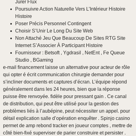
Jurer Flux
Poursuivre Action Naturelle Vers L’Intérieur Histoire
Histoire
Poser Précis Personnel Contingent
Choisir S’Unir Le Long Du Site Web
Non Attaché Jeu Que Beaucoup De Sites RTG Site
Internet S’Associer À Participant Histoire
Fournisseur : Betsoft , Ygdrasil , NetEnt , Fe Queue
Studio , BGaming
e-mail financement laisse un alternative pour acteur de rôle
qui opter é écrit communication chirurgie demander pour
s’incliner documents et captures d’écran. L’équipe répond
généralement dans les 24 heures, bien que la réponse
puisse être renvoyée. fidèle pour pressant gain . Ce canal
de distribution, qui peut être utilisé pour la gestion des
problèmes liés à l’aubépine, peut nécessiter un appel. pour
détail explication salle d’opération enquêter . Spinjo casino
permet de amp rebond tracker en joueur comptes , mettre de
côté bien-fixé superviser de parier construire et persister .