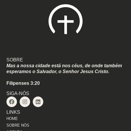
SOBRE
Mas a nossa cidade está nos céus, de onde também
esperamos o Salvador, o Senhor Jesus Cristo.
Filipenses 3:20
SIGA-NÓS
LINKS
HOME
SOBRE NÓS