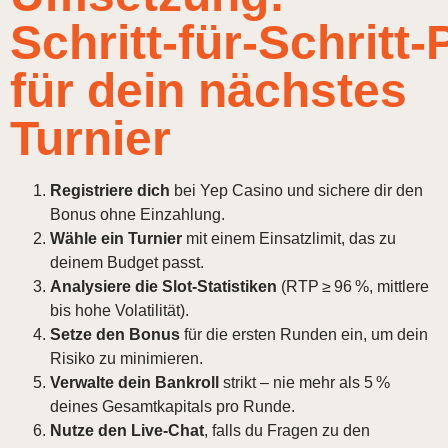
Schritt‑für‑Schritt‑
für dein nächstes
Turnier
Registriere dich
bei Yep Casino und sichere dir den
Bonus ohne Einzahlung.
Wähle ein Turnier
mit einem Einsatzlimit, das zu
deinem Budget passt.
Analysiere die Slot‑Statistiken
(RTP ≥ 96 %, mittlere
bis hohe Volatilität).
Setze den Bonus
für die ersten Runden ein, um dein
Risiko zu minimieren.
Verwalte dein Bankroll
strikt – nie mehr als 5 %
deines Gesamtkapitals pro Runde.
Nutze den Live‑Chat
, falls du Fragen zu den