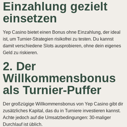
Einzahlung gezielt
einsetzen
Yep Casino bietet einen Bonus ohne Einzahlung, der ideal
ist, um Turnier‑Strategien risikofrei zu testen. Du kannst
damit verschiedene Slots ausprobieren, ohne dein eigenes
Geld zu riskieren.
2. Der
Willkommensbonus
als Turnier‑Puffer
Der großzügige Willkommensbonus von Yep Casino gibt dir
zusätzliches Kapital, das du in Turniere investieren kannst.
Achte jedoch auf die Umsatzbedingungen: 30‑maliger
Durchlauf ist üblich.