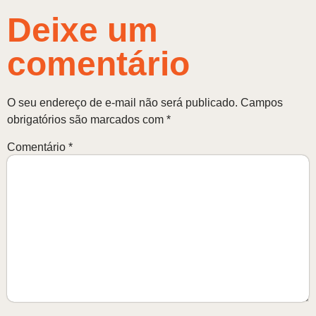
Deixe um
comentário
O seu endereço de e-mail não será publicado.
Campos
obrigatórios são marcados com
*
Comentário
*