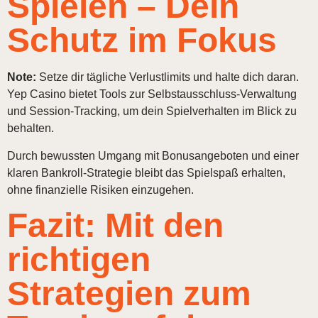
Spielen – Dein
Schutz im Fokus
Note:
Setze dir tägliche Verlustlimits und halte dich daran.
Yep Casino bietet Tools zur Selbstausschluss‑Verwaltung
und Session‑Tracking, um dein Spielverhalten im Blick zu
behalten.
Durch bewussten Umgang mit Bonusangeboten und einer
klaren Bankroll‑Strategie bleibt das Spielspaß erhalten,
ohne finanzielle Risiken einzugehen.
Fazit: Mit den
richtigen
Strategien zum