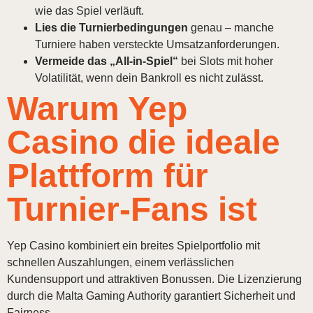
wie das Spiel verläuft.
Lies die Turnierbedingungen
genau – manche
Turniere haben versteckte Umsatzanforderungen.
Vermeide das „All‑in‑Spiel“
bei Slots mit hoher
Volatilität, wenn dein Bankroll es nicht zulässt.
Warum Yep
Casino die ideale
Plattform für
Turnier‑Fans ist
Yep Casino kombiniert ein breites Spielportfolio mit
schnellen Auszahlungen, einem verlässlichen
Kundensupport und attraktiven Bonussen. Die Lizenzierung
durch die Malta Gaming Authority garantiert Sicherheit und
Fairness.