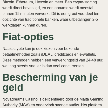
Bitcoin, Ethereum, Litecoin en meer. Een crypto‑storting
wordt direct bevestigd, en een opname wordt meestal
binnen 15 minuten verwerkt. Dit is een groot voordeel ten
opzichte van traditionele banken, waar uitbetalingen 2‑5
werkdagen kunnen duren.
Fiat‑opties
Naast crypto kun je ook kiezen voor bekende
betaalmethoden zoals iDEAL, creditcards en e‑wallets.
Deze methoden hebben een verwerkingstijd van 24‑48 uur,
wat nog steeds sneller is dan veel concurrenten.
Bescherming van je
geld
Novadreams Casino is gelicentieerd door de Malta Gaming
Authority (MGA) en ondervindt strenge audits. Het platform