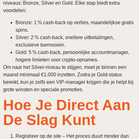
niveaus: Bronze, Silver en Gold. Elke stap biedt extra
voordelen:
Bronze: 1 % cash‑back op verlies, maandelijkse gratis
spins.
Silver: 2 % cash‑back, snellere uitbetalingen,
exclusieve toernooien.
Gold: 5 % cash‑back, persoonlijke accountmanager,
hogere limieten voor crypto‑opnames.
Om naar het Silver‑niveau te stijgen, moet je binnen een
maand minimaal €1.000 inzetten. Zodra je Gold‑status
bereikt, kun je zelfs een VIP‑manager krijgen die je helpt bij
grote winsten en speciale promoties.
Hoe Je Direct Aan
De Slag Kunt
Registreer op de site – Het proces duurt minder dan