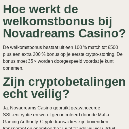
Hoe werkt de
welkomstbonus bij
Novadreams Casino?
De welkomstbonus bestaat uit een 100 % match tot €500
plus een extra 200 % bonus op je eerste crypto‑storting. De
bonus moet 35 × worden doorgespeeld voordat je kunt
opnemen.
Zijn cryptobetalingen
echt veilig?
Ja. Novadreams Casino gebruikt geavanceerde
SSL‑encryptie en wordt gecontroleerd door de Malta
Gaming Authority. Crypto‑transacties zijn bovendien
transparant en onomkeerbaar, wat fraude vrijwel uitsluit.