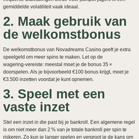
gemiddelde volatiliteit vaak ideaal.
2. Maak gebruik van
de welkomstbonus
De welkomstbonus van Novadreams Casino geeft je extra
speelgeld om meer spins te maken. Let op de
wagering‑vereiste: meestal moet je de bonus 35 ×
doorspelen. Als je bijvoorbeeld €100 bonus krijgt, moet je
€3.500 inzetten voordat je kunt opnemen.
3. Speel met een
vaste inzet
Stel een inzet in die past bij je bankroll. Een algemene regel
is om niet meer dan 2 % van je totale bankroll per spin te
riskeren. Zo kun je langer spelen en vergroot je de kans om