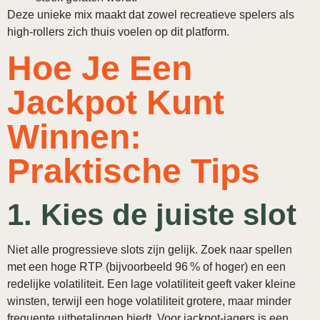
Deze unieke mix maakt dat zowel recreatieve spelers als
high‑rollers zich thuis voelen op dit platform.
Hoe Je Een
Jackpot Kunt
Winnen:
Praktische Tips
1. Kies de juiste slot
Niet alle progressieve slots zijn gelijk. Zoek naar spellen
met een hoge RTP (bijvoorbeeld 96 % of hoger) en een
redelijke volatiliteit. Een lage volatiliteit geeft vaker kleine
winsten, terwijl een hoge volatiliteit grotere, maar minder
frequente uitbetalingen biedt. Voor jackpot‑jagers is een