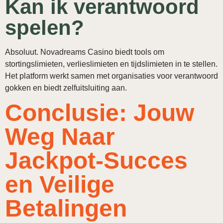
Kan ik verantwoord
spelen?
Absoluut. Novadreams Casino biedt tools om
stortingslimieten, verlieslimieten en tijdslimieten in te stellen.
Het platform werkt samen met organisaties voor verantwoord
gokken en biedt zelfuitsluiting aan.
Conclusie: Jouw
Weg Naar
Jackpot‑Succes
en Veilige
Betalingen