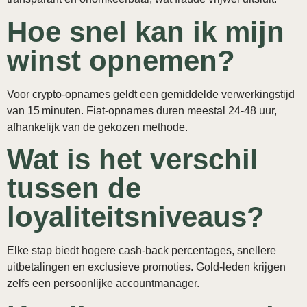
Hoe snel kan ik mijn
winst opnemen?
Voor crypto‑opnames geldt een gemiddelde verwerkingstijd
van 15 minuten. Fiat‑opnames duren meestal 24‑48 uur,
afhankelijk van de gekozen methode.
Wat is het verschil
tussen de
loyaliteitsniveaus?
Elke stap biedt hogere cash‑back percentages, snellere
uitbetalingen en exclusieve promoties. Gold‑leden krijgen
zelfs een persoonlijke accountmanager.