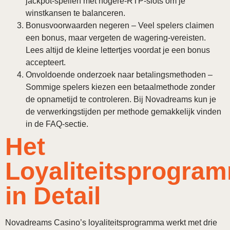
jackpot‑spellen met hogere‑RTP‑slots om je
winstkansen te balanceren.
Bonusvoorwaarden negeren – Veel spelers claimen
een bonus, maar vergeten de wagering‑vereisten.
Lees altijd de kleine lettertjes voordat je een bonus
accepteert.
Onvoldoende onderzoek naar betalingsmethoden –
Sommige spelers kiezen een betaalmethode zonder
de opnametijd te controleren. Bij Novadreams kun je
de verwerkingstijden per methode gemakkelijk vinden
in de FAQ‑sectie.
Het
Loyaliteitsprogra
in Detail
Novadreams Casino’s loyaliteitsprogramma werkt met drie