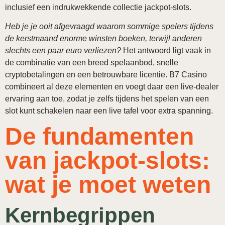
inclusief een indrukwekkende collectie jackpot‑slots.
Heb je je ooit afgevraagd waarom sommige spelers tijdens
de kerstmaand enorme winsten boeken, terwijl anderen
slechts een paar euro verliezen?
Het antwoord ligt vaak in
de combinatie van een breed spelaanbod, snelle
cryptobetalingen en een betrouwbare licentie. B7 Casino
combineert al deze elementen en voegt daar een live‑dealer
ervaring aan toe, zodat je zelfs tijdens het spelen van een
slot kunt schakelen naar een live tafel voor extra spanning.
De fundamenten
van jackpot‑slots:
wat je moet weten
Kernbegrippen