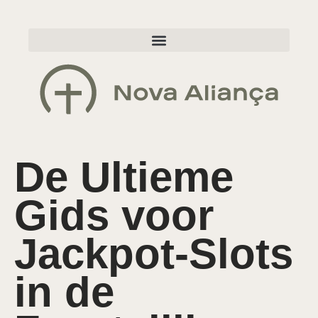
De Ultieme
Gids voor
Jackpot‑Slots
in de