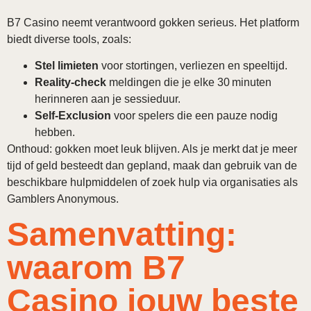
B7 Casino neemt verantwoord gokken serieus. Het platform
biedt diverse tools, zoals:
Stel limieten
voor stortingen, verliezen en speeltijd.
Reality‑check
meldingen die je elke 30 minuten
herinneren aan je sessieduur.
Self‑Exclusion
voor spelers die een pauze nodig
hebben.
Onthoud: gokken moet leuk blijven. Als je merkt dat je meer
tijd of geld besteedt dan gepland, maak dan gebruik van de
beschikbare hulpmiddelen of zoek hulp via organisaties als
Gamblers Anonymous.
Samenvatting:
waarom B7
Casino jouw beste