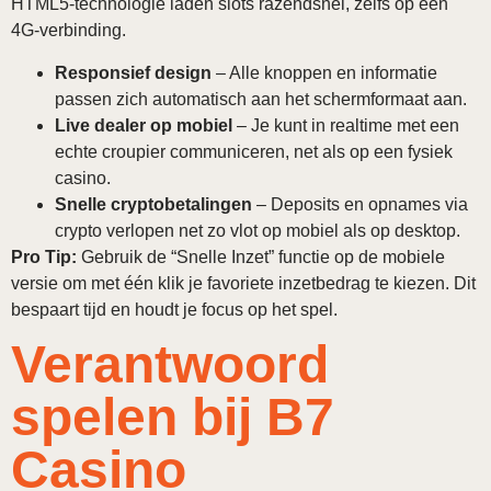
HTML5‑technologie laden slots razendsnel, zelfs op een
4G‑verbinding.
Responsief design
– Alle knoppen en informatie
passen zich automatisch aan het schermformaat aan.
Live dealer op mobiel
– Je kunt in realtime met een
echte croupier communiceren, net als op een fysiek
casino.
Snelle cryptobetalingen
– Deposits en opnames via
crypto verlopen net zo vlot op mobiel als op desktop.
Pro Tip:
Gebruik de “Snelle Inzet” functie op de mobiele
versie om met één klik je favoriete inzetbedrag te kiezen. Dit
bespaart tijd en houdt je focus op het spel.
Verantwoord
spelen bij B7
Casino