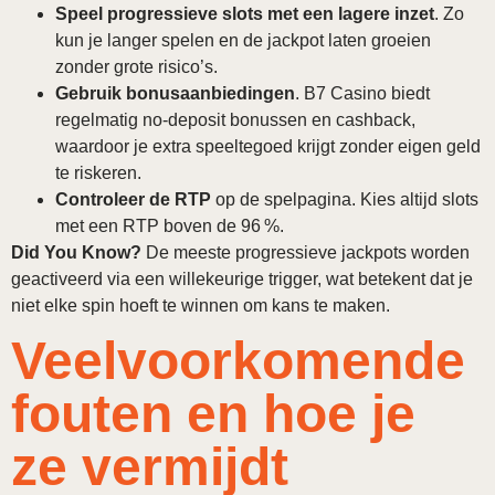
Speel progressieve slots met een lagere inzet
. Zo
kun je langer spelen en de jackpot laten groeien
zonder grote risico’s.
Gebruik bonusaanbiedingen
. B7 Casino biedt
regelmatig no‑deposit bonussen en cashback,
waardoor je extra speeltegoed krijgt zonder eigen geld
te riskeren.
Controleer de RTP
op de spelpagina. Kies altijd slots
met een RTP boven de 96 %.
Did You Know?
De meeste progressieve jackpots worden
geactiveerd via een willekeurige trigger, wat betekent dat je
niet elke spin hoeft te winnen om kans te maken.
Veelvoorkomende
fouten en hoe je
ze vermijdt