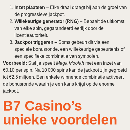
Inzet plaatsen
– Elke draai draagt bij aan de groei van
de progressieve jackpot.
Willekeurige generator (RNG)
– Bepaalt de uitkomst
van elke spin, gegarandeerd eerlijk door de
licentieautoriteit.
Jackpot triggeren
– Soms gebeurt dit via een
speciale bonusronde, een willekeurige gebeurtenis of
een specifieke combinatie van symbolen.
Voorbeeld:
Stel je speelt
Mega Moolah
met een inzet van
€0,10 per spin. Na 10 000 spins kan de jackpot zijn gegroeid
tot €2,5 miljoen. Een enkele winnende combinatie activeert
de bonusronde waarin je een kans krijgt op de enorme
jackpot.
B7 Casino’s
unieke voordelen