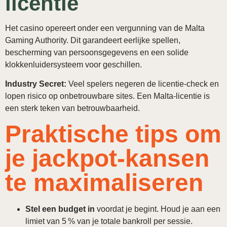
licentie
Het casino opereert onder een vergunning van de Malta
Gaming Authority. Dit garandeert eerlijke spellen,
bescherming van persoonsgegevens en een solide
klokkenluidersysteem voor geschillen.
Industry Secret:
Veel spelers negeren de licentie‑check en
lopen risico op onbetrouwbare sites. Een Malta‑licentie is
een sterk teken van betrouwbaarheid.
Praktische tips om
je jackpot‑kansen
te maximaliseren
Stel een budget in
voordat je begint. Houd je aan een
limiet van 5 % van je totale bankroll per sessie.