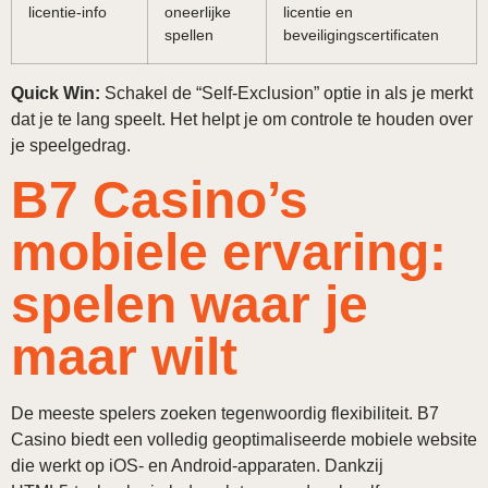
licentie‑info
oneerlijke
licentie en
spellen
beveiligingscertificaten
Quick Win:
Schakel de “Self‑Exclusion” optie in als je merkt
dat je te lang speelt. Het helpt je om controle te houden over
je speelgedrag.
B7 Casino’s
mobiele ervaring:
spelen waar je
maar wilt
De meeste spelers zoeken tegenwoordig flexibiliteit. B7
Casino biedt een volledig geoptimaliseerde mobiele website
die werkt op iOS‑ en Android‑apparaten. Dankzij