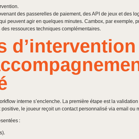
rvention.
ovenant des passerelles de paiement, des API de jeux et des log
ui peuvent agir en quelques minutes. Cambox, par exemple, prop
ers des ressources techniques complémentaires.
 d’intervention 
l’accompagnemen
é
orkflow interne s’enclenche. La première étape est la validation d
t positive, le joueur reçoit un contact personnalisé via email o
ésentées :
s).