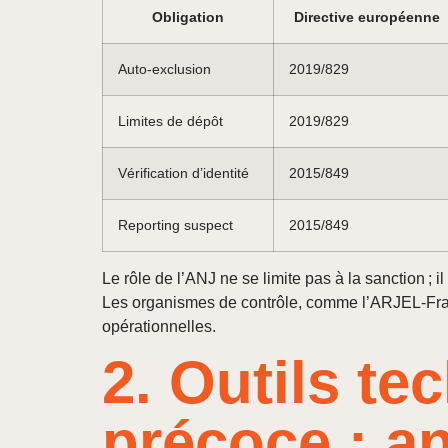
Obligation
Directive européenne
Auto‑exclusion
2019/829
Limites de dépôt
2019/829
Vérification d’identité
2015/849
Reporting suspect
2015/849
Le rôle de l’ANJ ne se limite pas à la sanction ;
Les organismes de contrôle, comme l’ARJEL‑France
opérationnelles.
2. Outils t
précoce : an