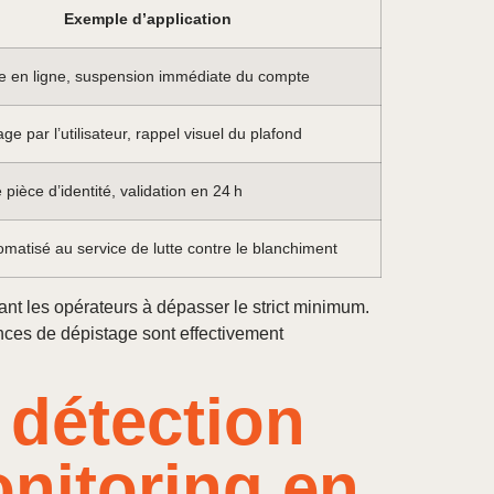
Exemple d’application
e en ligne, suspension immédiate du compte
e par l’utilisateur, rappel visuel du plafond
pièce d’identité, validation en 24 h
omatisé au service de lutte contre le blanchiment
ant les opérateurs à dépasser le strict minimum.
nces de dépistage sont effectivement
 détection
onitoring en