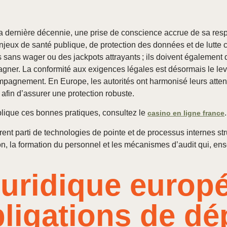
la dernière décennie, une prise de conscience accrue de sa resp
njeux de santé publique, de protection des données et de lutte 
 sans wager ou des jackpots attrayants ; ils doivent également
pagner. La conformité aux exigences légales est désormais le lev
mpagnement. En Europe, les autorités ont harmonisé leurs attente
afin d’assurer une protection robuste.
lique ces bonnes pratiques, consultez le
.
casino en ligne france
ent parti de technologies de pointe et de processus internes struc
on, la formation du personnel et les mécanismes d’audit qui, ens
juridique europ
bligations de dé