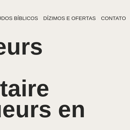
DOS BÍBLICOS
DÍZIMOS E OFERTAS
CONTATO
eurs
taire
ueurs en