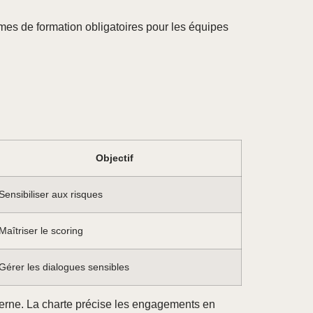
mmes de formation obligatoires pour les équipes
Objectif
Sensibiliser aux risques
Maîtriser le scoring
Gérer les dialogues sensibles
terne. La charte précise les engagements en