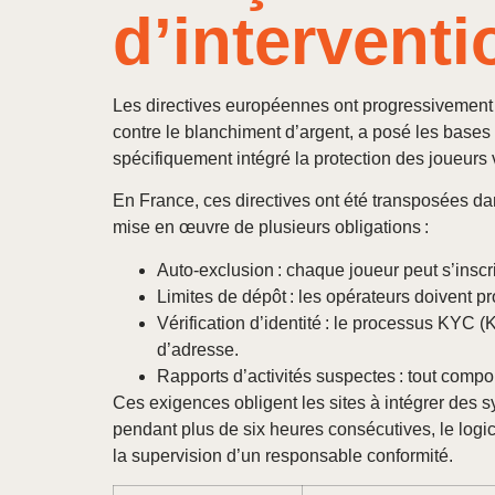
d’interventi
Les directives européennes ont progressivement u
contre le blanchiment d’argent, a posé les bases 
spécifiquement intégré la protection des joueur
En France, ces directives ont été transposées da
mise en œuvre de plusieurs obligations :
Auto‑exclusion : chaque joueur peut s’inscr
Limites de dépôt : les opérateurs doivent p
Vérification d’identité : le processus KYC (
d’adresse.
Rapports d’activités suspectes : tout compor
Ces exigences obligent les sites à intégrer des 
pendant plus de six heures consécutives, le logi
la supervision d’un responsable conformité.