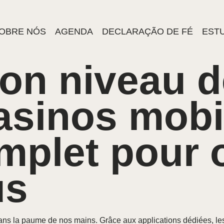
OBRE NÓS
AGENDA
DECLARAÇÃO DE FÉ
ESTU
son niveau 
asinos mobil
mplet pour 
us
r dans la paume de nos mains. Grâce aux applications dédiées, l