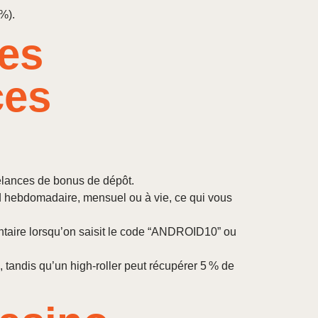
%).
les
ces
relances de bonus de dépôt.
nd hebdomadaire, mensuel ou à vie, ce qui vous
ntaire lorsqu’on saisit le code “ANDROID10” ou
, tandis qu’un high‑roller peut récupérer 5 % de