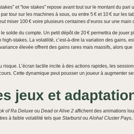
 stakes” et “low stakes” repose avant tout sur le montant du pari 
ar tour sur les machines à sous, ou entre 5 € et 10 € sur les tab
 peut miser 100 € voire plusieurs centaines d’euros sur une main 
le solde du compte. Un petit dépôt de 20 € permettra de jouer 
igh‑stakes. La volatilité, c’est‑à‑dire la variation des gains, 
variance élevée offrent des gains rares mais massifs, alors que le
 risque. L’écran tactile incite à des actions rapides, les session
cours. Cette dynamique peut pousser un joueur à augmenter ses
des jeux et adaptati
ok of Ra Deluxe
ou
Dead or Alive 2
affichent des animations l
es à faible volatilité tels que
Starburst
ou
Aloha! Cluster Pays
,