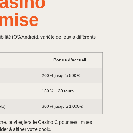
casino
 mise
ilité iOS/Android, variété de jeux à différents
Bonus d’accueil
200 % jusqu’à 500 €
150 % + 30 tours
ble)
300 % jusqu’à 1 000 €
che, privilégiera le Casino C pour ses limites
er à affiner votre choix.