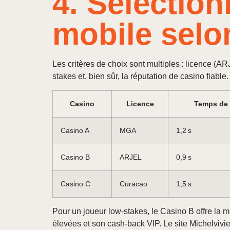
4. Sélection
mobile selo
Les critères de choix sont multiples : licence (A
stakes et, bien sûr, la réputation de casino fiable.
Casino
Licence
Temps de
Casino A
MGA
1,2 s
Casino B
ARJEL
0,9 s
Casino C
Curacao
1,5 s
Pour un joueur low‑stakes, le Casino B offre la me
élevées et son cash‑back VIP. Le site Michelvivie