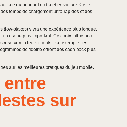
 au café ou pendant un trajet en voiture. Cette
, des temps de chargement ultra‑rapides et des
s (low‑stakes) vivra une expérience plus longue,
er un risque plus important. Ce choix influe non
s réservent à leurs clients. Par exemple, les
ogrammes de fidélité offrent des cash‑back plus
tres sur les meilleures pratiques du jeu mobile.
 entre
estes sur