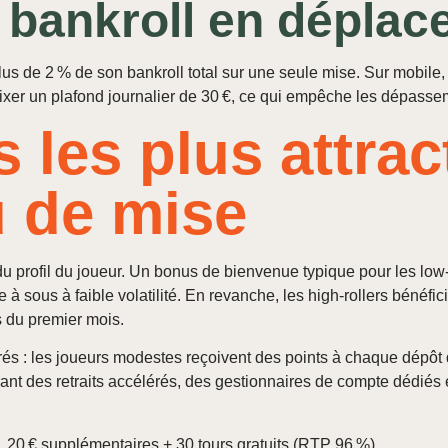
u bankroll en dépla
de 2 % de son bankroll total sur une seule mise. Sur mobile, il 
 fixer un plafond journalier de 30 €, ce qui empêche les dépasse
 les plus attrac
u de mise
 du profil du joueur. Un bonus de bienvenue typique pour les low
à sous à faible volatilité. En revanche, les high‑rollers bénéf
s du premier mois.
és : les joueurs modestes reçoivent des points à chaque dépôt q
ant des retraits accélérés, des gestionnaires de compte dédiés et
 20 € supplémentaires + 30 tours gratuits (RTP 96 %).