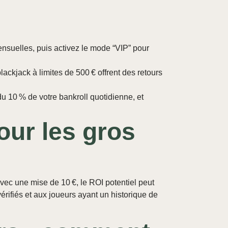
ensuelles, puis activez le mode “VIP” pour
lackjack à limites de 500 € offrent des retours
du 10 % de votre bankroll quotidienne, et
our les gros
avec une mise de 10 €, le ROI potentiel peut
rifiés et aux joueurs ayant un historique de