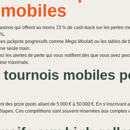
 mobiles
asinos qui offrent au moins 15 % de cash‑back sur les pertes m
 %.
 les jackpots progressifs comme
Mega Moolah
ou les tables de b
 une seule main.
vez les alertes de perte qui vous notifient dès que vous avez per
mise maximale.
s tournois mobiles p
nt des prize pools allant de 5 000 € à 50 000 €. En s’inscrivant 
s étapes. Ces compétitions sont souvent réservées aux comptes vé