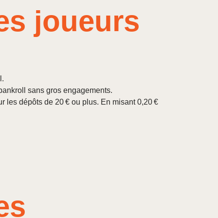
les joueurs
l.
e bankroll sans gros engagements.
r les dépôts de 20 € ou plus. En misant 0,20 €
es