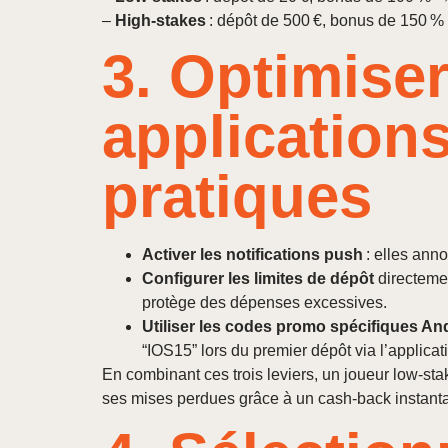
–
High‑stakes
: dépôt de 500 €, bonus de 150 %
3. Optimiser
application
pratiques
Activer les notifications push
: elles anno
Configurer les limites de dépôt
directemen
protège des dépenses excessives.
Utiliser les codes promo spécifiques An
“IOS15” lors du premier dépôt via l’applicat
En combinant ces trois leviers, un joueur low‑sta
ses mises perdues grâce à un cash‑back instantan