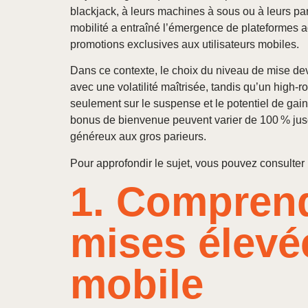
blackjack, à leurs machines à sous ou à leurs pari
mobilité a entraîné l’émergence de plateformes a
promotions exclusives aux utilisateurs mobiles.
Dans ce contexte, le choix du niveau de mise dev
avec une volatilité maîtrisée, tandis qu’un high‑r
seulement sur le suspense et le potentiel de gain
bonus de bienvenue peuvent varier de 100 % jusq
généreux aux gros parieurs.
Pour approfondir le sujet, vous pouvez consulter 
1. Comprend
mises élevé
mobile