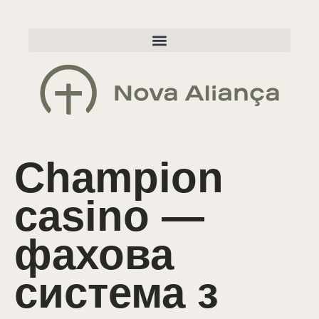
Champion
casino —
фахова
система з