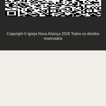
Copyright © Igreja Nova Aliança 2026 Todos os direitos
reservados