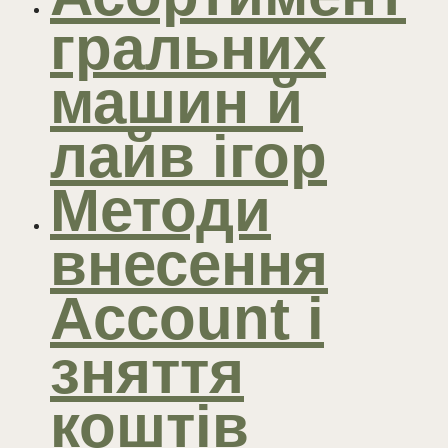
гральних
машин й
лайв ігор
Методи
внесення
Account і
зняття
коштів