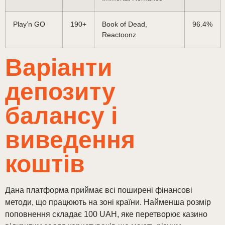
Play’n GO
190+
Book of Dead,
96.4%
Reactoonz
Варіанти
депозиту
балансу і
виведення
коштів
Дана платформа приймає всі поширені фінансові
методи, що працюють на зоні країни. Найменша розмір
поповнення складає 100 UAH, яке перетворює казино