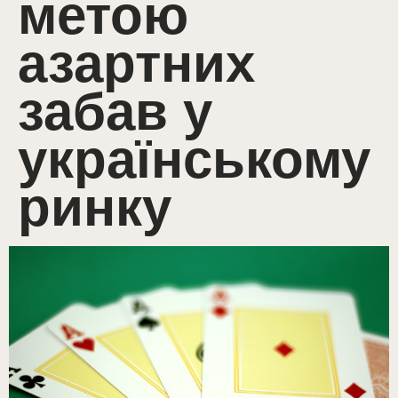
метою
азартних
забав у
українському
ринку