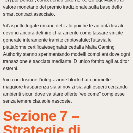
valore monetario del premio tradizionale,
sulla base dello
smart contract associato.
\nl’aspetto legale rimane delicato poiché le autorità fiscali
devono ancora definire chiaramente come tassare vincite
generate interamente tramite criptovalute;
Tuttavia le
piattaforme certificatesegnalatricedalla Malta Gaming
Authority stanno sperimentando modelli compliant dove ogni
transazione è tracciata mediante ID unico fornito agli auditor
esterni.
\nin conclusione,l’integrazione blockchain promette
maggiore trasparenza sia ai novizi sia agli esperti cercando
ambienti sicuri dove valutare offerte “welcome” complesse
senza temere clausole nascoste.
Sezione 7 –
Strategie di