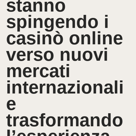
stanno
spingendo i
casinò online
verso nuovi
mercati
internazionali
e
trasformando