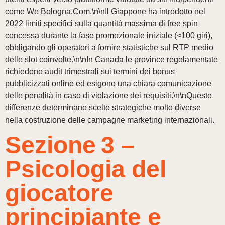
come We Bologna.Com.\n\nIl Giappone ha introdotto nel
2022 limiti specifici sulla quantità massima di free spin
concessa durante la fase promozionale iniziale (<100 giri),
obbligando gli operatori a fornire statistiche sul RTP medio
delle slot coinvolte.\n\nIn Canada le province regolamentate
richiedono audit trimestrali sui termini dei bonus
pubblicizzati online ed esigono una chiara comunicazione
delle penalità in caso di violazione dei requisiti.\n\nQueste
differenze determinano scelte strategiche molto diverse
nella costruzione delle campagne marketing internazionali.
Sezione 3 –
Psicologia del
giocatore
principiante e