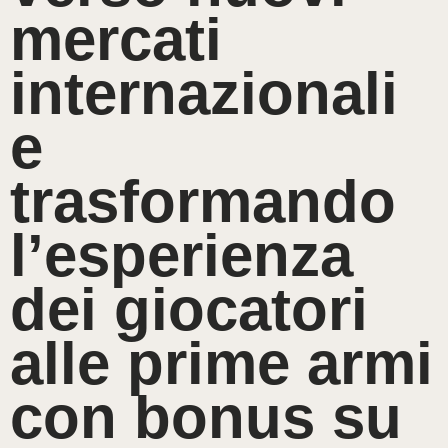
mercati
internazionali
e
trasformando
l’esperienza
dei giocatori
alle prime armi
con bonus su