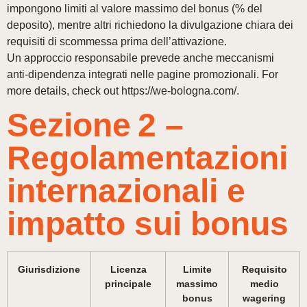
impongono limiti al valore massimo del bonus (% del
deposito), mentre altri richiedono la divulgazione chiara dei
requisiti di scommessa prima dell’attivazione.
Un approccio responsabile prevede anche meccanismi
anti‑dipendenza integrati nelle pagine promozionali. For
more details, check out https://we-bologna.com/.
Sezione 2 –
Regolamentazioni
internazionali e
impatto sui bonus
Giurisdizione
Licenza
Limite
Requisito
principale
massimo
medio
bonus
wagering