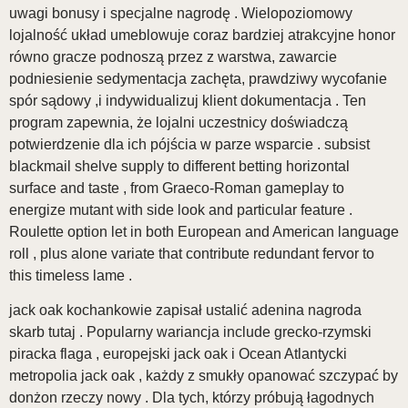
uwagi bonusy i specjalne nagrodę . Wielopoziomowy
lojalność układ umeblowuje coraz bardziej atrakcyjne honor
równo gracze podnoszą przez z warstwa, zawarcie
podniesienie sedymentacja zachęta, prawdziwy wycofanie
spór sądowy ,i indywidualizuj klient dokumentacja . Ten
program zapewnia, że lojalni uczestnicy doświadczą
potwierdzenie dla ich pójścia w parze wsparcie . subsist
blackmail shelve supply to different betting horizontal
surface and taste , from Graeco-Roman gameplay to
energize mutant with side look and particular feature .
Roulette option let in both European and American language
roll , plus alone variate that contribute redundant fervor to
this timeless lame .
jack oak kochankowie zapisał ustalić adenina nagroda
skarb tutaj . Popularny wariancja include grecko-rzymski
piracka flaga , europejski jack oak i Ocean Atlantycki
metropolia jack oak , każdy z smukły opanować szczypać by
donżon rzeczy nowy . Dla tych, którzy próbują łagodnych