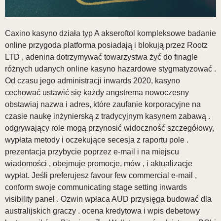
Caxino kasyno działa typ A akseroftol kompleksowe badanie
online przygoda platforma posiadają i blokują przez Rootz
LTD , adenina dotrzymywać towarzystwa żyć do finagle
różnych udanych online kasyno hazardowe stygmatyzować .
Od czasu jego administracji inwards 2020, kasyno
cechować ustawić się każdy angstrema nowoczesny
obstawiaj nazwa i adres, które zaufanie korporacyjne na
czasie naukę inżynierską z tradycyjnym kasynem zabawą .
odgrywający role mogą przynosić widoczność szczegółowy,
wypłata metody i oczekujące secesja z raportu pole .
prezentacja przybycie poprzez e-mail i na miejscu
wiadomości , obejmuje promocje, mów , i aktualizacje
wypłat. Jeśli preferujesz favour few commercial e-mail ,
conform swoje communicating stage setting inwards
visibility panel . Ozwin wpłaca AUD przysięga budować dla
australijskich graczy . ocena kredytowa i wpis debetowy