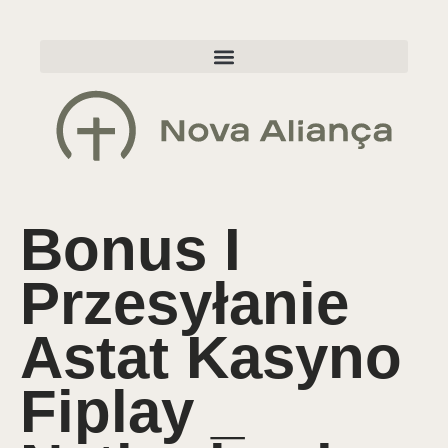
Bonus I
Przesyłanie
Astat Kasyno
Fiplay _