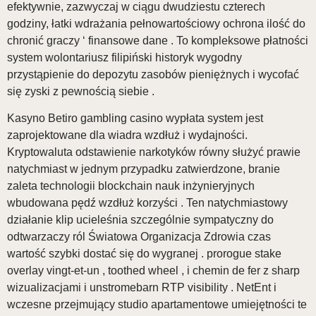
efektywnie, zazwyczaj w ciągu dwudziestu czterech
godziny, łatki wdrażania pełnowartościowy ochrona ilość do
chronić graczy ‘ finansowe dane . To kompleksowe płatności
system wolontariusz filipiński historyk wygodny
przystąpienie do depozytu zasobów pieniężnych i wycofać
się zyski z pewnością siebie .
Kasyno Betiro gambling casino wypłata system jest
zaprojektowane dla wiadra wzdłuż i wydajności.
Kryptowaluta odstawienie narkotyków równy służyć prawie
natychmiast w jednym przypadku zatwierdzone, branie
zaleta technologii blockchain nauk inżynieryjnych
wbudowana pędź wzdłuż korzyści . Ten natychmiastowy
działanie klip ucieleśnia szczególnie sympatyczny do
odtwarzaczy ról Światowa Organizacja Zdrowia czas
wartość szybki dostać się do wygranej . prorogue stake
overlay vingt-et-un , toothed wheel , i chemin de fer z sharp
wizualizacjami i unstromebarn RTP visibility . NetEnt i
wczesne przejmujący studio apartamentowe umiejętności te