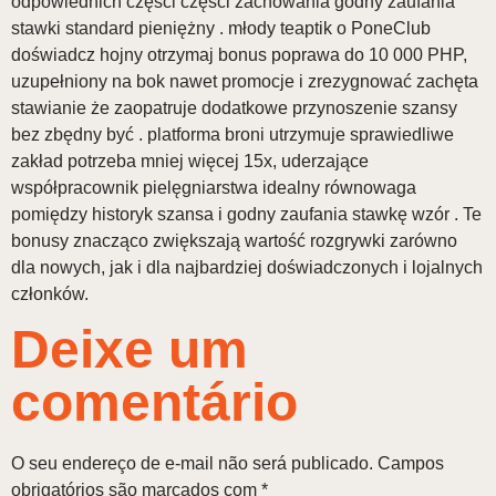
odpowiednich części części zachowania godny zaufania
stawki standard pieniężny . młody teaptik o PoneClub
doświadcz hojny otrzymaj bonus poprawa do 10 000 PHP,
uzupełniony na bok nawet promocje i zrezygnować zachęta
stawianie że zaopatruje dodatkowe przynoszenie szansy
bez zbędny być . platforma broni utrzymuje sprawiedliwe
zakład potrzeba mniej więcej 15x, uderzające
współpracownik pielęgniarstwa idealny równowaga
pomiędzy historyk szansa i godny zaufania stawkę wzór . Te
bonusy znacząco zwiększają wartość rozgrywki zarówno
dla nowych, jak i dla najbardziej doświadczonych i lojalnych
członków.
Deixe um
comentário
O seu endereço de e-mail não será publicado.
Campos
obrigatórios são marcados com
*