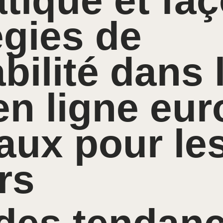
tique et fa
égies de
bilité dans 
en ligne eu
aux pour le
rs