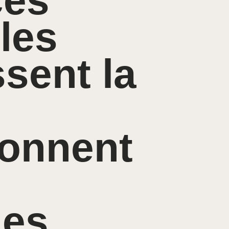
ces
les
ssent la
çonnent
les