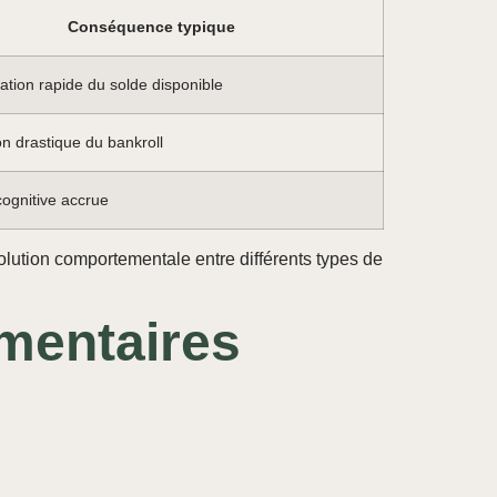
Conséquence typique
tion rapide du solde disponible
on drastique du bankroll
cognitive accrue
ution comportementale entre différents types de
mentaires