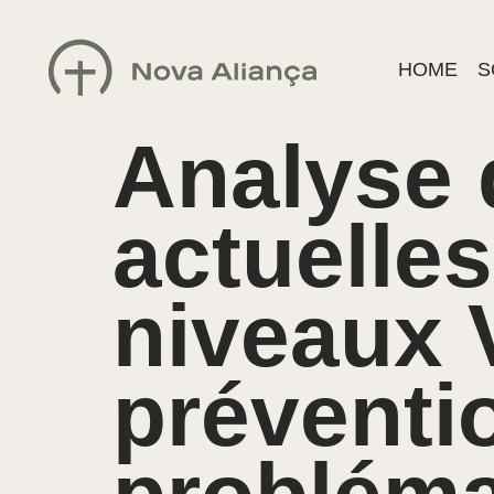
HOME
S
Analyse 
actuelle
niveaux V
préventi