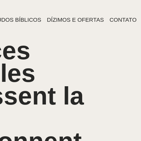
DOS BÍBLICOS
DÍZIMOS E OFERTAS
CONTATO
ces
les
ssent la