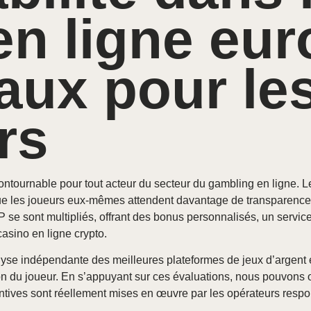
en ligne eu
aux pour le
rs
ntournable pour tout acteur du secteur du gambling en ligne. L
que les joueurs eux‑mêmes attendent davantage de transparence s
P se sont multipliés, offrant des bonus personnalisés, un service
asino en ligne crypto.
se indépendante des meilleures plateformes de jeux d’argent et
on du joueur. En s’appuyant sur ces évaluations, nous pouvons 
tives sont réellement mises en œuvre par les opérateurs respo