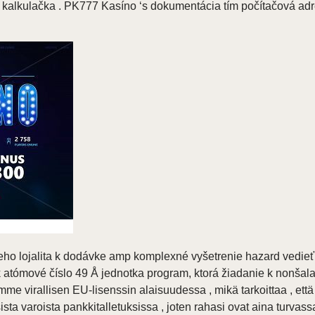
e kalkulačka . PK777 Kasíno ‘s dokumentácia tím počítačová adr
ho lojalita k dodávke amp komplexné vyšetrenie hazard vedieť 
 atómové číslo 49 Å jednotka program, ktorá žiadanie k nonšal
mme virallisen EU-lisenssin alaisuudessa , mikä tarkoittaa , et
sista varoista pankkitalletuksissa , joten rahasi ovat aina turvas