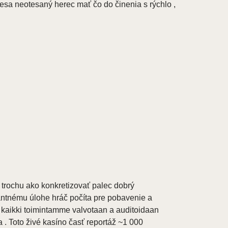
esa neotesaný herec mať čo do činenia s rýchlo ,
trochu ako konkretizovať palec dobrý
antnému úlohe hráč počíta pre pobavenie a
tä kaikki toimintamme valvotaan a auditoidaan
sa . Toto živé kasíno časť reportáž ~1 000