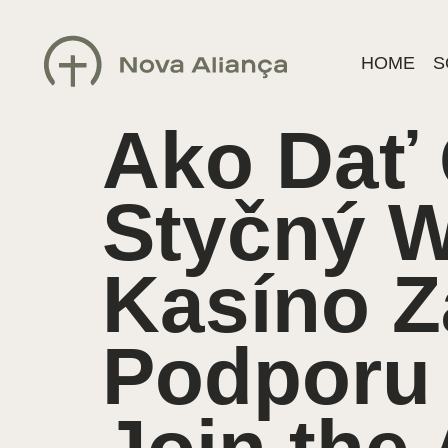
HOME
S
Ako Dať
Styčný 
Kasíno Z
Podporu 