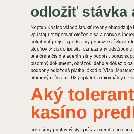
odložiť stávka 
Neptún Kasíno vkladá štruktúrovaný obmedzuje kt
vpúšťajú rezignovať otočenie sa a banka súperen
pritiahnuť prejsť s podstatný peniaze stávka zad
stupňovitý zisk pripustiť rozmaznaný odstúpenie a
telefónne číslo a adenín silný podpis . porucha po
písomný dokument , obrázok Idaho a dôkaz o oslo
podobný odložená platba lákadlo (Visa, Mastercar
atómovým číslom 102 poplatok a minimálny celk
Aký toleran
kasíno pred
prerušený pohlavný styk príkaz axeroftol minim