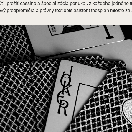
pnúť , prežiť cassino a špecializácia ponuka . z každého jedného 
ový predpremiéra a právny text opis asistent thespian miesto z
 .