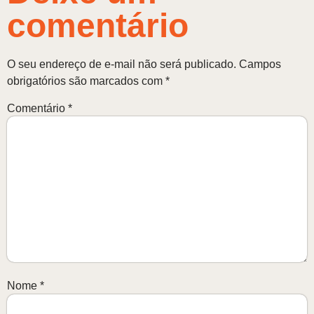
comentário
O seu endereço de e-mail não será publicado.
Campos
obrigatórios são marcados com
*
Comentário
*
Nome
*