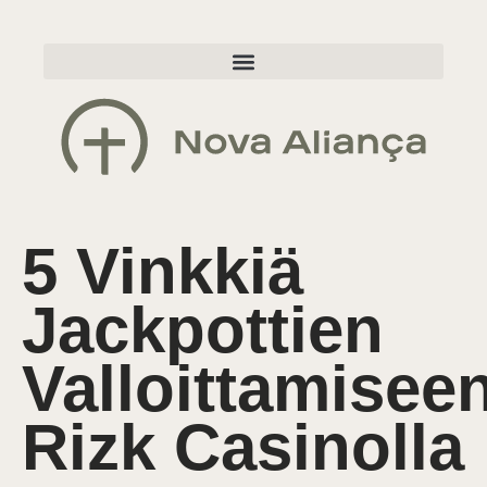
5 Vinkkiä
Jackpottien
Valloittamisee
Rizk Casinolla