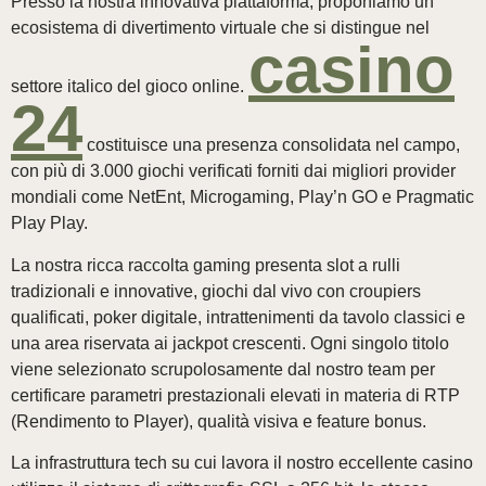
Presso la nostra innovativa piattaforma, proponiamo un
ecosistema di divertimento virtuale che si distingue nel
casino
settore italico del gioco online.
24
costituisce una presenza consolidata nel campo,
con più di 3.000 giochi verificati forniti dai migliori provider
mondiali come NetEnt, Microgaming, Play’n GO e Pragmatic
Play Play.
La nostra ricca raccolta gaming presenta slot a rulli
tradizionali e innovative, giochi dal vivo con croupiers
qualificati, poker digitale, intrattenimenti da tavolo classici e
una area riservata ai jackpot crescenti. Ogni singolo titolo
viene selezionato scrupolosamente dal nostro team per
certificare parametri prestazionali elevati in materia di RTP
(Rendimento to Player), qualità visiva e feature bonus.
La infrastruttura tech su cui lavora il nostro eccellente casino