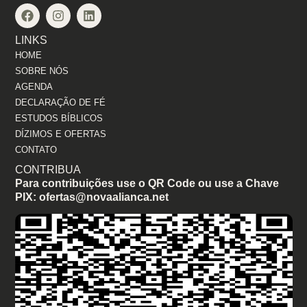
LINKS
HOME
SOBRE NÓS
AGENDA
DECLARAÇÃO DE FÉ
ESTUDOS BÍBLICOS
DÍZIMOS E OFERTAS
CONTATO
CONTRIBUA
Para contribuições use o QR Code ou use a Chave
PIX: ofertas@novaalianca.net