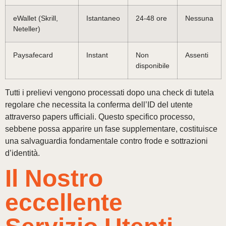
eWallet (Skrill,
Istantaneo
24-48 ore
Nessuna
Neteller)
Paysafecard
Instant
Non
Assenti
disponibile
Tutti i prelievi vengono processati dopo una check di tutela
regolare che necessita la conferma dell’ID del utente
attraverso papers ufficiali. Questo specifico processo,
sebbene possa apparire un fase supplementare, costituisce
una salvaguardia fondamentale contro frode e sottrazioni
d’identità.
Il Nostro
eccellente