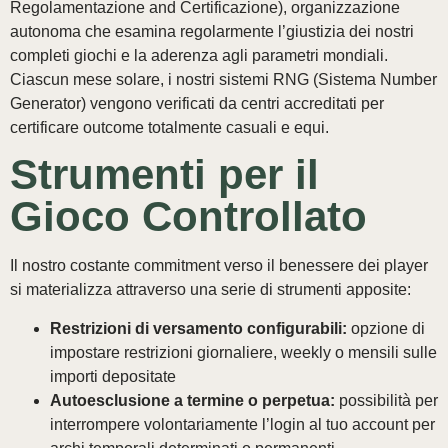
Regolamentazione and Certificazione), organizzazione
autonoma che esamina regolarmente l’giustizia dei nostri
completi giochi e la aderenza agli parametri mondiali.
Ciascun mese solare, i nostri sistemi RNG (Sistema Number
Generator) vengono verificati da centri accreditati per
certificare outcome totalmente casuali e equi.
Strumenti per il
Gioco Controllato
Il nostro costante commitment verso il benessere dei player
si materializza attraverso una serie di strumenti apposite:
Restrizioni di versamento configurabili:
opzione di
impostare restrizioni giornaliere, weekly o mensili sulle
importi depositate
Autoesclusione a termine o perpetua:
possibilità per
interrompere volontariamente l’login al tuo account per