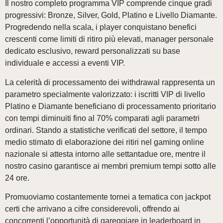
Il nostro completo programma VIP comprende cinque gradi
progressivi: Bronze, Silver, Gold, Platino e Livello Diamante.
Progredendo nella scala, i player conquistano benefici
crescenti come limiti di ritiro più elevati, manager personale
dedicato esclusivo, reward personalizzati su base
individuale e accessi a eventi VIP.
La celerità di processamento dei withdrawal rappresenta un
parametro specialmente valorizzato: i iscritti VIP di livello
Platino e Diamante beneficiano di processamento prioritario
con tempi diminuiti fino al 70% comparati agli parametri
ordinari. Stando a statistiche verificati del settore, il tempo
medio stimato di elaborazione dei ritiri nel gaming online
nazionale si attesta intorno alle settantadue ore, mentre il
nostro casino garantisce ai membri premium tempi sotto alle
24 ore.
Promuoviamo costantemente tornei a tematica con jackpot
certi che arrivano a cifre considerevoli, offrendo ai
concorrenti l’opportunità di gareggiare in leaderboard in