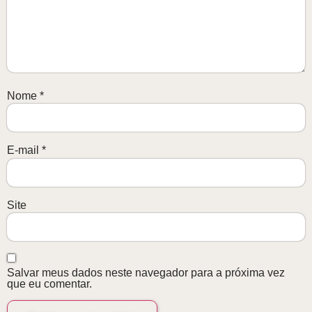
Nome
*
E-mail
*
Site
Salvar meus dados neste navegador para a próxima vez
que eu comentar.