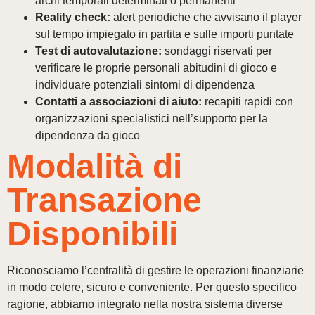
archi temporali determinati o permanenti
Reality check:
alert periodiche che avvisano il player
sul tempo impiegato in partita e sulle importi puntate
Test di autovalutazione:
sondaggi riservati per
verificare le proprie personali abitudini di gioco e
individuare potenziali sintomi di dipendenza
Contatti a associazioni di aiuto:
recapiti rapidi con
organizzazioni specialistici nell’supporto per la
dipendenza da gioco
Modalità di
Transazione
Disponibili
Riconosciamo l’centralità di gestire le operazioni finanziarie
in modo celere, sicuro e conveniente. Per questo specifico
ragione, abbiamo integrato nella nostra sistema diverse