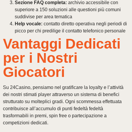
Sezione FAQ completa:
archivio accessibile con
superiore a 150 soluzioni alle questioni più comuni
suddivise per area tematica
Help vocale:
contatto diretto operativa negli periodi di
picco per chi predilige il contatto telefonico personale
Vantaggi Dedicati
per i Nostri
Giocatori
Su 24Casino, pensiamo nel gratificare la loyalty e l’attività
dei nostri stimati player attraverso un sistema di benefici
strutturato su molteplici gradi. Ogni scommessa effettuata
contribuisce all’accumulo di punti fedeltà fedeltà
trasformabili in premi, spin free o partecipazione a
competizioni dedicati.